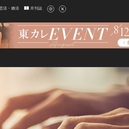
新のグルメ、洗練されたライフスタイル情報
恋活・婚活
月刊誌