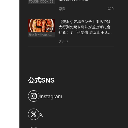
TOUGH COOKIES
恋愛
9
【贅沢な穴場ランチ】本店では
大行列の焼き鳥丼が並ばずに食
Vol.7
せる！？『伊勢廣 赤坂山王店』
焼き鳥が艶めいてきた
へ
グルメ
公式SNS
Instagram
X