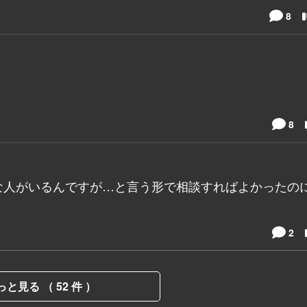
8
。
8
な人がいるんですが…と言う形で相談すればよかったの
2
っと見る （ 52 件 ）