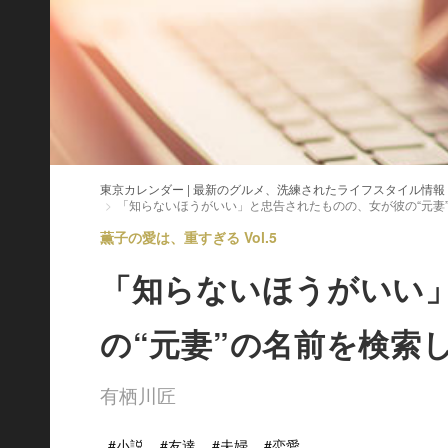
東京カレンダー | 最新のグルメ、洗練されたライフスタイル情報
「知らないほうがいい」と忠告されたものの、女が彼の“元妻
薫子の愛は、重すぎる Vol.5
「知らないほうがいい
の“元妻”の名前を検索
有栖川匠
#小説
#友達
#夫婦
#恋愛