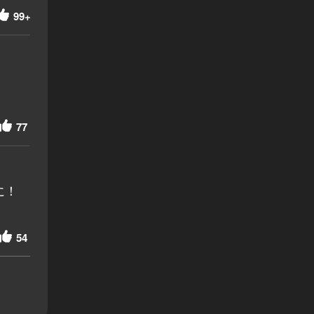
99+
77
に！
54