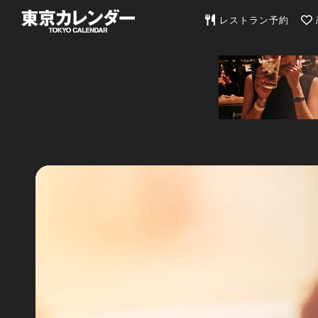
東京カレンダー | 最
レストラン予約