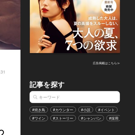
広告掲載はこちら≫
.31
記事を探す
#焼き鳥
#カウンター
#小説
#イベント
#港区
#ワイン
#ストーリー
#シャンパン
#採用
#恋