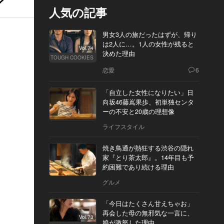
人気の記事
男女3人の旅だったはずが、帰り
は2人に…。1人の女性が残ると
Vol.74
決めた理由
TOUGH COOKIES
恋愛
6
「自立した女性になりたい」日
向坂46藤嶌果歩、初単独センタ
ーの不安と20歳の理想像
ライフスタイル
焼き鳥通が熱狂する渋谷の隠れ
家『とり茶太郎』。14年目も予
約困難であり続ける理由
グルメ
「今日はたくさん甘えちゃお」
再会した母の無邪気な一言に、
Vol.73
娘が激怒した理由