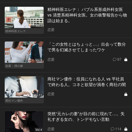
精神科医エレナ： バブル系形成外科女医
vs 清楚系精神科女医。女の衝撃報告から物
語は始まる。
Vol.1
恋愛
精神科医エレナ
「この女性とはちょっと…」出会って数分
で男を幻滅させてしまったワケ
恋愛
97
Vol.3
急募：僕の嫁
商社マン優作：役員になれる人 vs 平社員
で終わる人。コネと欲望が渦巻く商社の闇
恋愛
Vol.11
商社マン優作
突然“元カレの妻”が目の前に現れて…。失
礼すぎる女の、トンデモない言動
恋愛
114
Vol.4