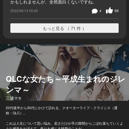
かもしれませんが、全然面白くないですね。
2022/06/13 05:40
4
69
もっと見る （ 71 件 ）
QLCな女たち～平成生まれのジレ
ンマ～
三浦マキ
20代後半から30代にかけて訪れる、クオーターライフ・クライシス（通
称：QLC）。
これは人生について思い悩み、若さだけが手の隙間からこぼれ落ちていくよ
うな感覚をおぼえて、焦りを感じる時期のことだ。