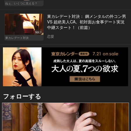
ねぇ、いくつに見える？
東カレデート対決： 鋼メンタルの外コン男
VS 超絶美人CA。初対面お食事デート実況
中継スタート！（前篇）
Vol.1
恋愛
東カレデート対決
フォローする