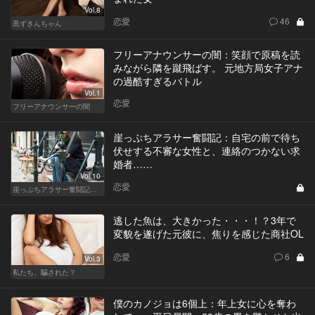
Vol.8
恋愛
46
黒ずきんちゃん
フリーアナウンサーの闇：笑顔で原稿を読
みながら隣を蹴飛ばす。 元地方局女子アナ
の過酷すぎるバトル
Vol.1
恋愛
フリーアナウンサーの闇
崖っぷちアラサー奮闘記：自宅の前で待ち
伏せする不審な女性と、連絡のつかない求
婚者……
Vol.10
恋愛
崖っぷちアラサー奮闘記 written by 内埜さくら
逃した魚は、大きかった・・・！？3年で
変貌を遂げた元彼に、焦りを感じた商社OL
恋愛
6
Vol.3
私たち、騙された？
僕のカノジョは6個上：年上女に心を奪わ