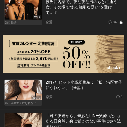
彼氏に内緒で、夜な夜な男のもとに通う
女。その場で“ある強引な誘い”を受け
て…？
Vol.4
恋愛
84
渋谷物語
2017年ヒット小説総集編：「私、港区女子
になれない」（全話）
恋愛
2
Vol.17
私、港区女子になれない
「君の友達から、奇妙なLINEが届いた…」
ある日突然、身に覚えのない事件に巻き込
まれた女