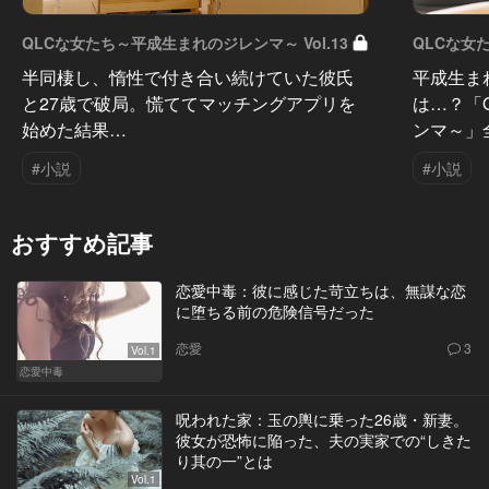
QLCな女たち～平成生まれのジレンマ～ Vol.13
QLCな女た
半同棲し、惰性で付き合い続けていた彼氏
平成生ま
と27歳で破局。慌ててマッチングアプリを
は…？「
始めた結果…
ンマ～」
#小説
#小説
おすすめ記事
恋愛中毒：彼に感じた苛立ちは、無謀な恋
に堕ちる前の危険信号だった
恋愛
3
Vol.1
恋愛中毒
呪われた家：玉の輿に乗った26歳・新妻。
彼女が恐怖に陥った、夫の実家での“しきた
り其の一”とは
Vol.1