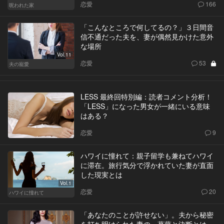
恋愛
166
呪われた家
「こんなところで何してるの？」３日間音
信不通だった夫を、妻が偶然見かけた意外
な場所
Vol.11
恋愛
53
夫の寵愛
LESS 最終回特別編：読者コメント分析！
「LESS」になった男女が一緒にいる意味
はある？
恋愛
9
ハワイに憧れて：親子留学も兼ねてハワイ
に滞在。旅行気分で浮かれていた妻が直面
した現実とは
Vol.1
恋愛
20
ハワイに憧れて
「あなたのことが許せない」。夫から秘密