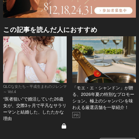
この記事を読んだ人におすすめ
QLCな女たち～平成生まれのジレンマ
「モエ・エ・シャンドン」が贈
～ Vol.4
る、2026年夏の特別なプロモー
“医者狙い”で婚活していた26歳
ション。極上のシャンパンを味
女が、交際3ヶ月で平凡なサラリ
わえる厳選店舗を一挙紹介！
ーマンと結婚した、したたかな
PR
理由