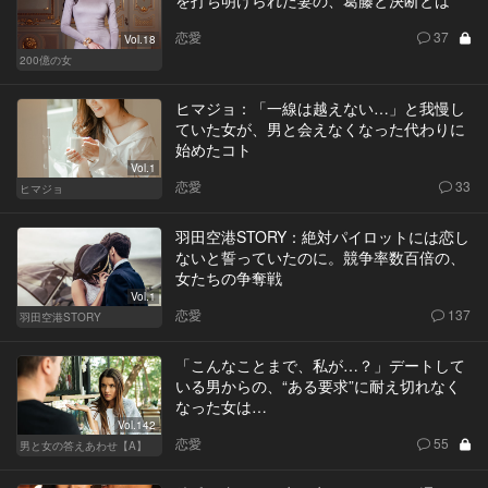
を打ち明けられた妻の、葛藤と決断とは
恋愛
37
Vol.18
200億の女
ヒマジョ：「一線は越えない…」と我慢し
ていた女が、男と会えなくなった代わりに
始めたコト
Vol.1
恋愛
33
ヒマジョ
羽田空港STORY：絶対パイロットには恋し
ないと誓っていたのに。競争率数百倍の、
女たちの争奪戦
Vol.1
恋愛
137
羽田空港STORY
「こんなことまで、私が…？」デートして
いる男からの、“ある要求”に耐え切れなく
なった女は…
Vol.142
恋愛
55
男と女の答えあわせ【A】