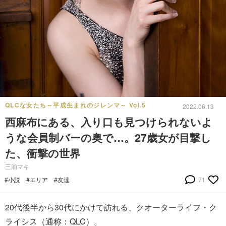
QLCな女たち～平成生まれのジレンマ～ Vol.5
2022.06.13
西麻布にある、入り口も見つけられないよ
うな会員制バーの奥で…。27歳女が目撃し
た、衝撃の世界
三浦マキ
#小説
#エリア
#友達
71
20代後半から30代にかけて訪れる、クオーターライフ・ク
ライシス（通称：QLC）。