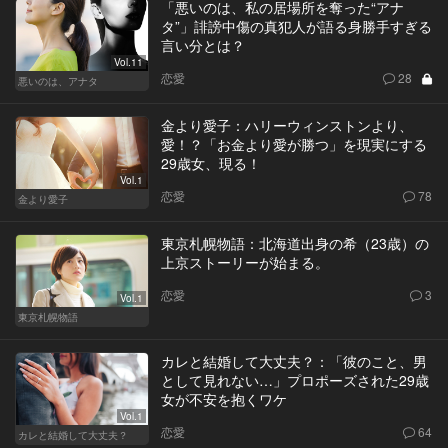
「悪いのは、私の居場所を奪った“アナ
タ”」誹謗中傷の真犯人が語る身勝手すぎる
言い分とは？
Vol.11
恋愛
28
悪いのは、アナタ
金より愛子：ハリーウィンストンより、
愛！？「お金より愛が勝つ」を現実にする
29歳女、現る！
Vol.1
恋愛
78
金より愛子
東京札幌物語：北海道出身の希（23歳）の
上京ストーリーが始まる。
恋愛
3
Vol.1
東京札幌物語
カレと結婚して大丈夫？：「彼のこと、男
として見れない…」プロポーズされた29歳
女が不安を抱くワケ
Vol.1
恋愛
64
カレと結婚して大丈夫？