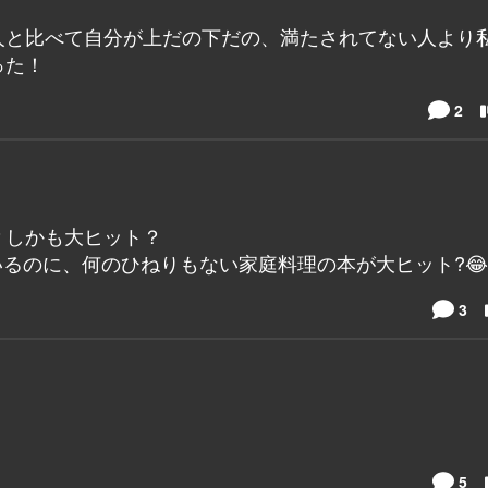
人と比べて自分が上だの下だの、満たされてない人より
った！
2
？しかも大ヒット？
ているのに、何のひねりもない家庭料理の本が大ヒット?😂
3
5