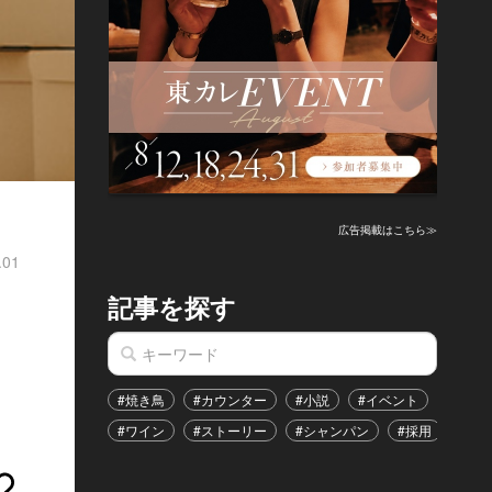
広告掲載はこちら≫
.01
記事を探す
#焼き鳥
#カウンター
#小説
#イベント
#港区
#ワイン
#ストーリー
#シャンパン
#採用
#恋