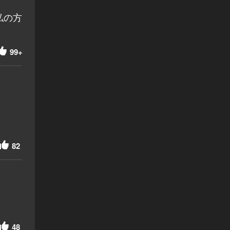
私の方
99+
82
48