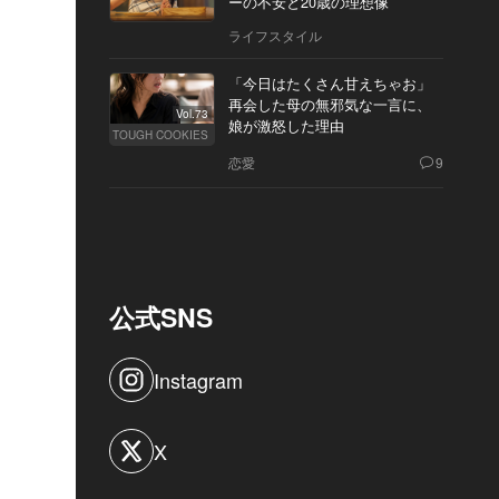
ーの不安と20歳の理想像
ライフスタイル
「今日はたくさん甘えちゃお」
再会した母の無邪気な一言に、
Vol.73
娘が激怒した理由
TOUGH COOKIES
恋愛
9
公式SNS
Instagram
X