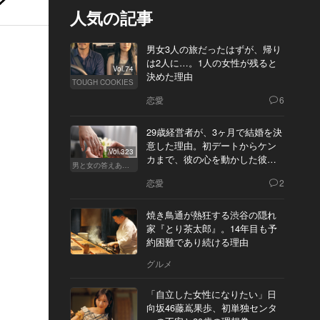
人気の記事
男女3人の旅だったはずが、帰り
は2人に…。1人の女性が残ると
Vol.74
決めた理由
TOUGH COOKIES
恋愛
6
29歳経営者が、3ヶ月で結婚を決
意した理由。初デートからケン
Vol.323
カまで、彼の心を動かした彼女
男と女の答えあわせ【Q】
の態度とは
恋愛
2
焼き鳥通が熱狂する渋谷の隠れ
家『とり茶太郎』。14年目も予
約困難であり続ける理由
グルメ
「自立した女性になりたい」日
向坂46藤嶌果歩、初単独センタ