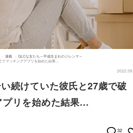
連載
QLCな女たち～平成生まれのジレンマ～
ててマッチングアプリを始めた結果…
2022.08
い続けていた彼氏と27歳で破
アプリを始めた結果…
32