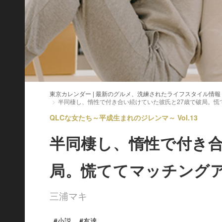
東京カレンダー | 最新のグルメ、洗練されたライフスタイル情報
半同棲し、惰性で付き合い続けていた彼氏と27歳で破局。慌
QLCな女たち～平成生まれのジレンマ～ Vol.13
半同棲し、惰性で付き合
局。慌ててマッチング
三浦マキ
#小説
#友達