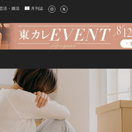
新のグルメ、洗練されたライフスタイル情報
恋活・婚活
月刊誌