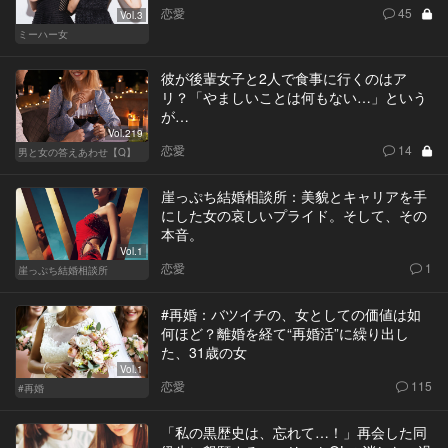
恋愛
45
Vol.3
ミーハー女
彼が後輩女子と2人で食事に行くのはア
リ？「やましいことは何もない…」という
が…
Vol.219
恋愛
14
男と女の答えあわせ【Q】
崖っぷち結婚相談所：美貌とキャリアを手
にした女の哀しいプライド。そして、その
本音。
Vol.1
恋愛
1
崖っぷち結婚相談所
#再婚：バツイチの、女としての価値は如
何ほど？離婚を経て“再婚活”に繰り出し
た、31歳の女
Vol.1
恋愛
115
#再婚
「私の黒歴史は、忘れて…！」再会した同