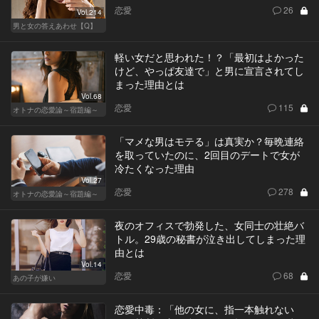
恋愛
26
Vol.214
男と女の答えあわせ【Q】
軽い女だと思われた！？「最初はよかった
けど、やっぱ友達で」と男に宣言されてし
まった理由とは
Vol.68
恋愛
115
オトナの恋愛論～宿題編～
「マメな男はモテる」は真実か？毎晩連絡
を取っていたのに、2回目のデートで女が
冷たくなった理由
Vol.27
恋愛
278
オトナの恋愛論～宿題編～
夜のオフィスで勃発した、女同士の壮絶バ
トル。29歳の秘書が泣き出してしまった理
由とは
Vol.14
恋愛
68
あの子が嫌い
恋愛中毒：「他の女に、指一本触れない