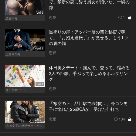
で」禁断の恋に酔う男女が招いた、一瞬の
隙
Vol.5
恋愛
1
恋愛中毒
黒塗りの扉：アッパー層の闇と秘密で稼
ぐ。『お抱え運転手』が見せる、もう1つ
の裏の顔
Vol.1
恋愛
黒塗りの扉
休日美女デート：掴んで、登って、縮める
2人の距離。手ぶらで楽しめるボルダリン
グ
Vol.1
恋愛
休日美女デート
「寒空の下、品川駅で2時間…」外コン男
子に惚れた25歳CAが、受けた仕打ち
恋愛
134
Vol.20
U-29女子の婚活サバイバル