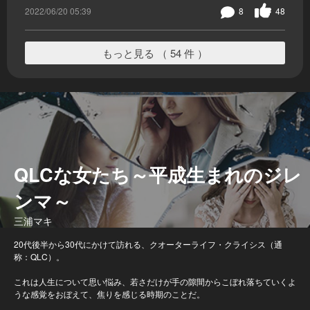
2022/06/20 05:39
8
48
もっと見る （ 54 件 ）
QLCな女たち～平成生まれのジレ
ンマ～
三浦マキ
20代後半から30代にかけて訪れる、クオーターライフ・クライシス（通
称：QLC）。
これは人生について思い悩み、若さだけが手の隙間からこぼれ落ちていくよ
うな感覚をおぼえて、焦りを感じる時期のことだ。