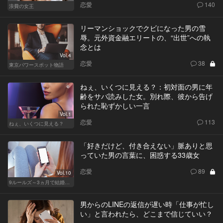
恋愛
140
浪費の女王
リーマンショックでクビになった男の雪
辱。元外資金融エリートの、“出世”への執
念とは
Vol.4
恋愛
38
東京パワースポット物語
ねぇ、いくつに見える？：初対面の男に年
齢をサバ読みした女。別れ際、彼から告げ
られた恥ずかしい一言
Vol.1
恋愛
113
ねぇ、いくつに見える？
「好きだけど、付き合えない」脈ありと思
っていた男の言葉に、困惑する33歳女
恋愛
89
Vol.10
9ルールズ～3ヵ月で結婚する方法～
男からのLINEの返信が遅い時「仕事が忙し
い」と言われたら、どこまで信じていい？