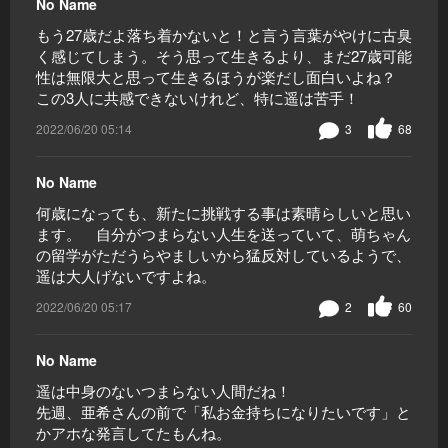
No Name
もう27歳だよ落ち着かないと！と言う言葉がやけに古臭
く感じてしまう。そう思って生きるより、まだ27歳可能
性は無限大と思って生きるほうが楽だし面白いよね？
この3人に共感できないけれど、特に遥は苦手！
2022/06/20 05:14
3
68
No Name
何歳になっても、新たに挑戦する事は素晴らしいと思い
ます。 自分がつまらない人生を送っていて、萌ちゃん
の留学がただうらやましいから猛反対しているようで、
遥は大人げないですよね。
2022/06/20 05:17
2
60
No Name
遥は中身のないつまらない人間だね！
先週、亜希さんの前で「私お金持ちになりたいです」と
かアホな発言してたもんね。