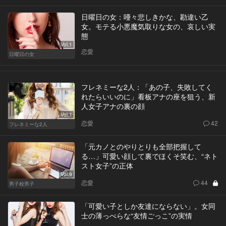
日曜日の女：唖々悲しきかな、勘違い乙
女。モテる小悪魔気取りな女の、哀しい実
態
Vol.1
恋愛
日曜日の女
フレネミーな2人：「あの子、失敗してく
れたらいいのに」看板アナの座を狙う、新
人女子アナの裏の顔
Vol.1
恋愛
42
フレネミーな2人
「元カノとのやりとりも全部把握して
る…」可愛い顔して裏でほくそ笑む、“ネト
スト女子”の正体
Vol.9
恋愛
44
男子校男子
「可愛い子としか友達にならない」。女同
士の薄っぺらな“友情ごっこ”の実情