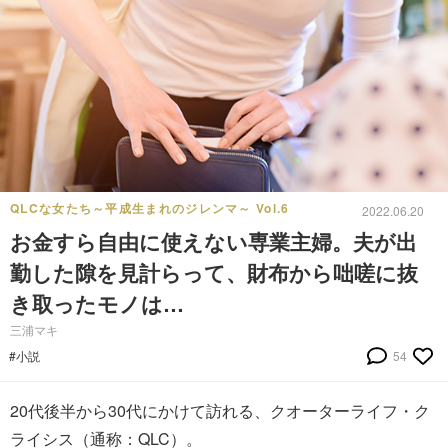
QLCな女たち～平成生まれのジレンマ～ Vol.6
2022.06.20
お金すら自由に使えない専業主婦。夫が出
勤した隙を見計らって、財布から咄嗟に抜
き取ったモノは…
三浦マキ
#小説
54
20代後半から30代にかけて訪れる、クオーターライフ・ク
ライシス（通称：QLC）。