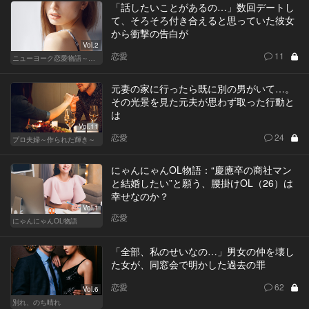
「話したいことがあるの…」数回デートし
て、そろそろ付き合えると思っていた彼女
から衝撃の告白が
Vol.2
恋愛
11
ニューヨーク恋愛物語～商社マン遥斗の場合～
元妻の家に行ったら既に別の男がいて…。
その光景を見た元夫が思わず取った行動と
は
Vol.11
恋愛
24
プロ夫婦～作られた輝き～
にゃんにゃんOL物語：“慶應卒の商社マン
と結婚したい”と願う、腰掛けOL（26）は
幸せなのか？
Vol.1
恋愛
にゃんにゃんOL物語
「全部、私のせいなの…」男女の仲を壊し
た女が、同窓会で明かした過去の罪
恋愛
62
Vol.6
別れ、のち晴れ