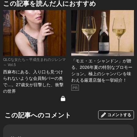
この記事を読んだ人におすすめ
QLCな女たち～平成生まれのジレンマ
「モエ・エ・シャンドン」が贈
～ Vol.5
る、2026年夏の特別なプロモー
西麻布にある、入り口も見つけ
ション。極上のシャンパンを味
られないような会員制バーの奥
わえる厳選店舗を一挙紹介！
で…。27歳女が目撃した、衝撃
PR
の世界
この記事へのコメント
コメントする