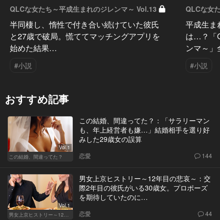
QLCな女たち～平成生まれのジレンマ～ Vol.13
QLCな女た
半同棲し、惰性で付き合い続けていた彼氏
平成生ま
と27歳で破局。慌ててマッチングアプリを
は…？「
始めた結果…
ンマ～」
#小説
#小説
おすすめ記事
この結婚、間違ってた？：「サラリーマン
も、年上経営者も嫌…」結婚相手を選り好
みした29歳女の誤算
Vol.1
恋愛
144
この結婚、間違ってた？
男女上京ヒストリー～12年目の悲哀～：交
際2年目の彼氏がいる30歳女。プロポーズ
を期待していたのに…
Vol.1
恋愛
44
男女上京ヒストリー～12年目の悲哀～