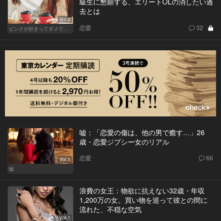
級生に懇願する、エリートOLの消したい過
去とは
Vol.2
恋愛
32
ピンクが好きってダメですか？
嘘：「恋愛の傷は、他の男で癒す…」26
歳・恋愛ジプシー女のリアル
恋愛
66
Vol.1
嘘
浪費の女王：物欲に抗えない32歳・年収
1,200万の女。買い物を巡って彼との間に
流れた、不穏な空気
Vol.1