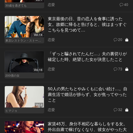
恋愛
40
30歳を過ぎても
東京最後の日、昔の恋人を食事に誘った
女。故郷に帰ると告げると、彼はまっすぐ
こちらを見つめて…
Vol.14
恋愛
20
東京レストラン・ストーリー
「ずっと騙されてたんだ…」夫の裏切りが
確定した時、絶望した女が決意したこと
恋愛
73
Vol.16
200億の女
50人の男たちとやみくもに会い続け…。自
粛生活で婚活が捗らず、女が焦ってやった
こと
Vol.3
恋愛
32
ヒマジョ
家賃45万、身分不相応な暮らしをする女。
外出自粛で稼げなくなり、彼女がやった大