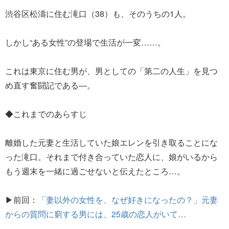
渋谷区松濤に住む滝口（38）も、そのうちの1人。
しかし“ある女性”の登場で生活が一変……。
これは東京に住む男が、男としての「第二の人生」を見つ
め直す奮闘記である―。
◆これまでのあらすじ
離婚した元妻と生活していた娘エレンを引き取ることにな
った滝口。それまで付き合っていた恋人に、娘がいるから
もう週末を一緒に過ごせないと伝えたところ…。
▶前回：
「妻以外の女性を、なぜ好きになったの？」元妻
からの質問に窮する男には、25歳の恋人がいて…