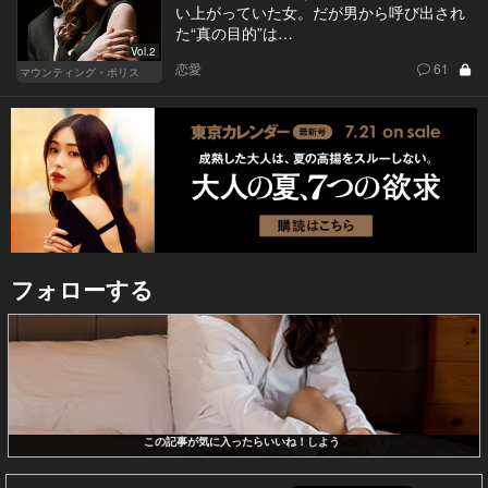
い上がっていた女。だが男から呼び出され
た“真の目的”は…
Vol.2
恋愛
61
マウンティング・ポリス
フォローする
この記事が気に入ったらいいね！しよう