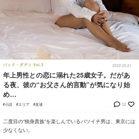
バッド・ダディ Vol.3
2022.05.21
年上男性との恋に溺れた25歳女子。だがあ
る夜、彼の“お父さん的言動”が気になり始
め…
#小説
#エリア
#友達
32
二度目の“独身貴族”を楽しんでいるバツイチ男は、東京には
少なくない。