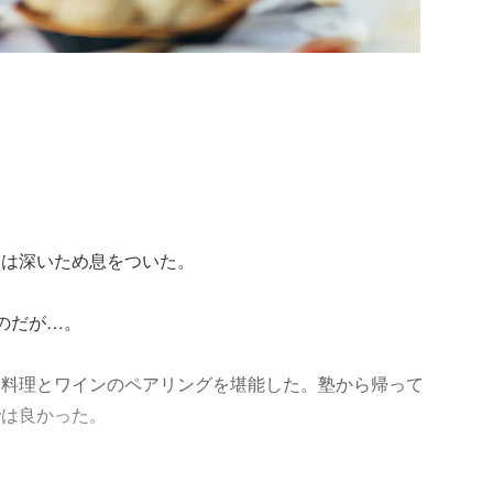
口は深いため息をついた。
のだが…。
い料理とワインのペアリングを堪能した。塾から帰って
では良かった。