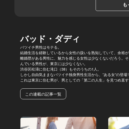
も
バッド・ダディ
バツイチ男性はモテる。
結婚生活を経験しているから女性の扱いを熟知していて、余裕が
離婚歴がある男性に、魅力を感じる女性は少なくないだろう。それ
んでいる男性が、東京には少なくない。
渋谷区松濤に住む滝口（38）もそのうちの1人。
しかし自由気ままなバツイチ独身男性生活から、”ある女”の登場
これは東京に住む男が、男としての「第二の人生」を見つめ直す
この連載の記事一覧