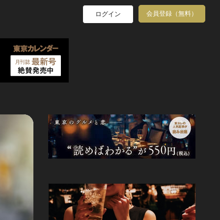
会員登録（無料）
ログイン