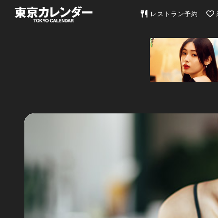
東京カレンダー | 最
レストラン予約