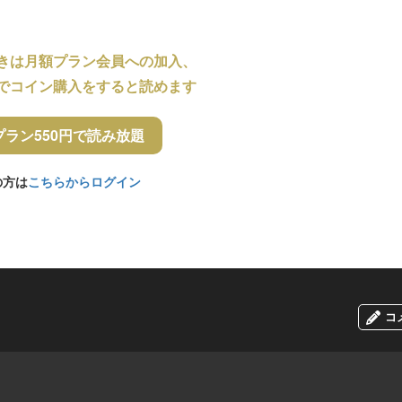
きは月額プラン会員への加入、
でコイン購入をすると読めます
プラン550円で読み放題
の方は
こちらからログイン
コ