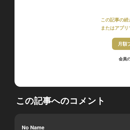
この記事の続
またはアプリ
月額
会員
この記事へのコメント
No Name