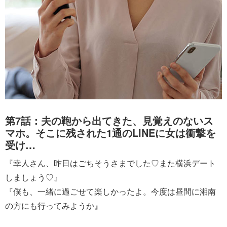
第7話：夫の鞄から出てきた、見覚えのないス
マホ。そこに残された1通のLINEに女は衝撃を
受け…
『幸人さん、昨日はごちそうさまでした♡また横浜デート
しましょう♡』
『僕も、一緒に過ごせて楽しかったよ。今度は昼間に湘南
の方にも行ってみようか』