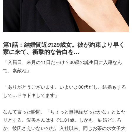
第1話：結婚間近の29歳女。彼が約束より早く
家に来て、衝撃的な告白を…
「入籍日、来月の11日だっけ？30歳の誕生日に入籍なん
て、素敵ね」
「ありがとうございます。いよいよ30代だし、結婚もする
しで…ドキドキしてます」
なんて言った瞬間、「ちょっと無神経だったかな」とヒヤ
リとする。愛美さんはすでに31歳。しかも、結婚どころ
か、彼氏さえいないのだ。入社以来、同じお茶の水女子大