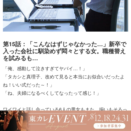
第15話：「こんなはずじゃなかった…」新卒で
入った会社に馴染めず悶々とする女。職種替え
を試みるも…
「俺、感動して泣きすぎてヤバイ…！」
「タカシと真理子、改めて見ると本当にお似合いだったよ
ね！いい式だった～！」
「ね、夫婦になるべくしてなったって感じ！」
ワイワイと話し合っている6人の男女もまた、揃いもそろっ
て美男美女。300人いる私の代の同期社員の中で、特に目立
つグループ――いわば“1軍”のメンバーだ。