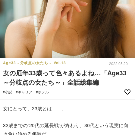
Age33～分岐点の女たち～ Vol.18
2022.05.20
女の厄年33歳って色々あるよね…「Age33
～分岐点の女たち～」全話総集編
#小説
#キャリア
#ホテル
女にとって、33歳とは……。
32歳までの“20代の延長戦”が終わり、30代という現実に向
き合い始める年齢だ。