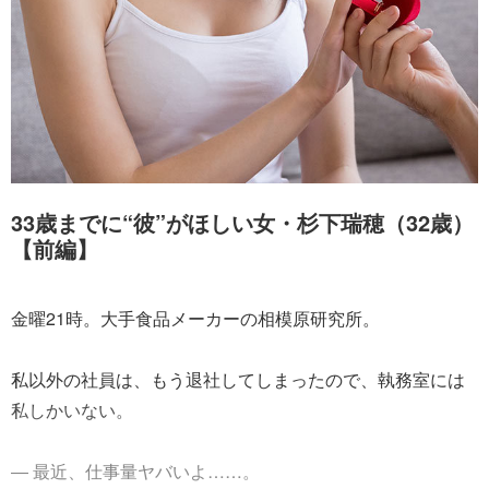
33歳までに“彼”がほしい女・杉下瑞穂（32歳）
【前編】
金曜21時。大手食品メーカーの相模原研究所。
私以外の社員は、もう退社してしまったので、執務室には
私しかいない。
― 最近、仕事量ヤバいよ……。