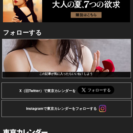
フォローする
この記事が気に入ったらいいね！しよう
X（旧Twitter）で東京カレンダーを
Instagramで東京カレンダーをフォローする