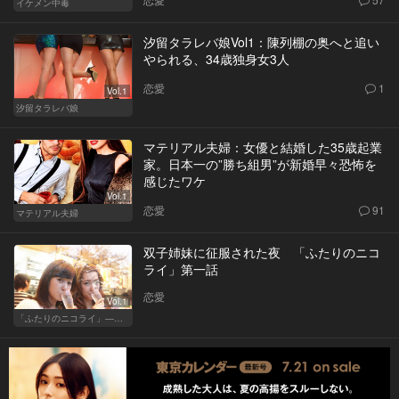
イケメン中毒
汐留タラレバ娘Vol1：陳列棚の奥へと追い
やられる、34歳独身女3人
恋愛
1
Vol.1
汐留タラレバ娘
マテリアル夫婦：女優と結婚した35歳起業
家。日本一の”勝ち組男”が新婚早々恐怖を
感じたワケ
Vol.1
恋愛
91
マテリアル夫婦
双子姉妹に征服された夜 「ふたりのニコ
ライ」第一話
恋愛
Vol.1
「ふたりのニコライ」―作家・柴崎竜人の恋愛ストーリー