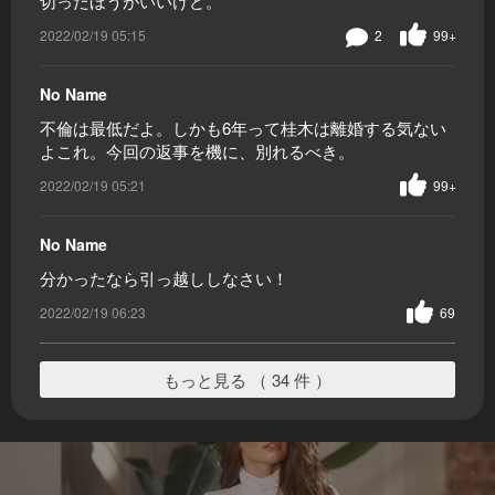
切ったほうがいいけど。
2022/02/19 05:15
2
99+
No Name
不倫は最低だよ。しかも6年って桂木は離婚する気ない
よこれ。今回の返事を機に、別れるべき。
2022/02/19 05:21
99+
No Name
分かったなら引っ越ししなさい！
2022/02/19 06:23
69
もっと見る （ 34 件 ）