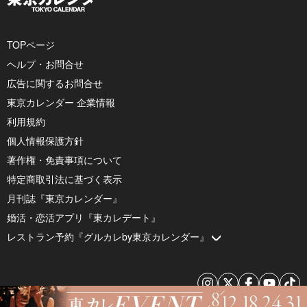
TOPページ
ヘルプ・お問合せ
広告に関するお問合せ
東京カレンダー 企業情報
利用規約
個人情報保護方針
著作権・免責事項について
特定商取引法に基づく表示
月刊誌『東京カレンダー』
婚活・恋活アプリ『東カレデート』
レストラン予約『グルカレby東京カレンダー』
© 2026 by Tokyo Calendar, Inc.