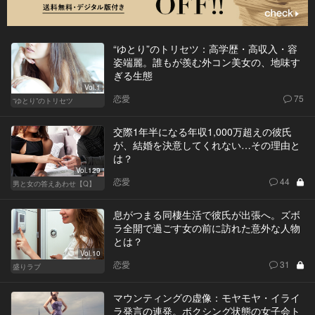
“ゆとり”のトリセツ：高学歴・高収入・容
姿端麗。誰もが羨む外コン美女の、地味す
ぎる生態
Vol.1
恋愛
75
“ゆとり”のトリセツ
交際1年半になる年収1,000万超えの彼氏
が、結婚を決意してくれない…その理由と
は？
Vol.129
恋愛
44
男と女の答えあわせ【Q】
息がつまる同棲生活で彼氏が出張へ。ズボ
ラ全開で過ごす女の前に訪れた意外な人物
とは？
Vol.10
恋愛
31
盛りラブ
マウンティングの虚像：モヤモヤ・イライ
ラ発言の連発。ボクシング状態の女子会ト