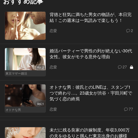
おすすめ記事
背徳と狂気に満ちた男女の物語が、本日完
結！この週末は一気読みで楽しもう！
恋愛
2
婚活パーティーで男性の列が絶えない30代
女性。彼女がモテる意外な理由
恋愛
27
Vol.2
東京マザー婚活
オトナな男：彼氏とのLINEは、スタンプ1
つで終わり…。23歳女が渋谷・宇田川町で
気づく恋の終焉
Vol.1
恋愛
77
オトナな男
未だに残る良家の許嫁制度。年収3,000万
の夫をゆるりと掴んだ東京出身のお嬢様