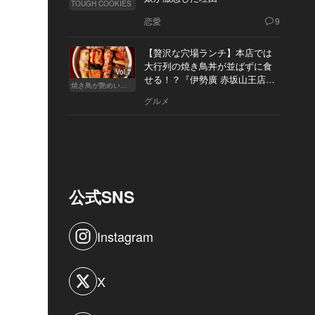
TOUGH COOKIES
恋愛
9
【贅沢な穴場ランチ】本店では
大行列の焼き鳥丼が並ばずに食
Vol.7
せる！？『伊勢廣 赤坂山王店』
焼き鳥が艶めいてきた
へ
グルメ
公式SNS
Instagram
X