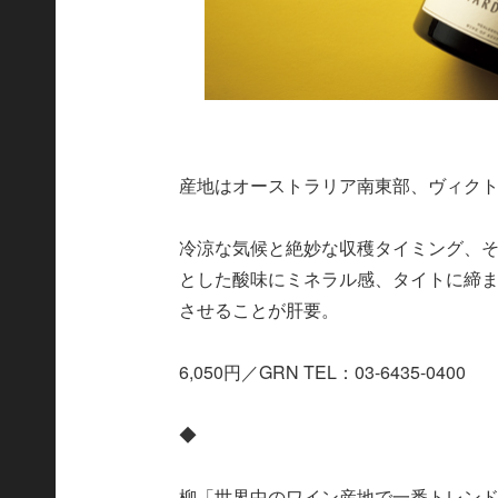
産地はオーストラリア南東部、ヴィク
冷涼な気候と絶妙な収穫タイミング、
とした酸味にミネラル感、タイトに締
させることが肝要。
6,050円／GRN TEL：03-6435-0400
◆
柳「世界中のワイン産地で一番トレン