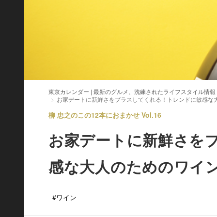
東京カレンダー | 最新のグルメ、洗練されたライフスタイル情報
お家デートに新鮮さをプラスしてくれる！トレンドに敏感な
柳 忠之のこの12本におまかせ Vol.16
お家デートに新鮮さを
感な大人のためのワイ
#ワイン