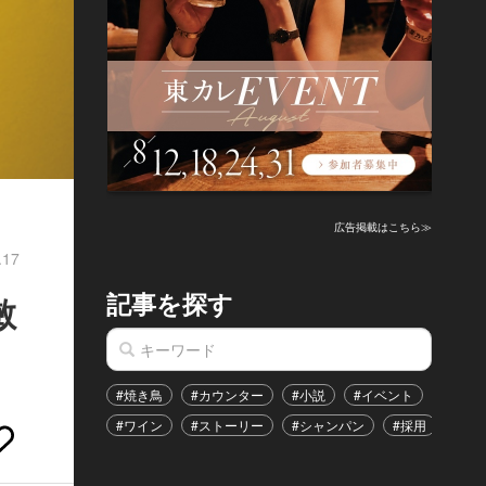
広告掲載はこちら≫
.17
記事を探す
敏
#焼き鳥
#カウンター
#小説
#イベント
#港区
#ワイン
#ストーリー
#シャンパン
#採用
#恋