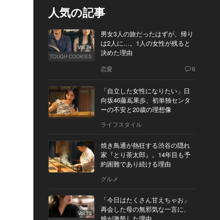
人気の記事
男女3人の旅だったはずが、帰り
は2人に…。1人の女性が残ると
Vol.74
決めた理由
TOUGH COOKIES
恋愛
6
「自立した女性になりたい」日
向坂46藤嶌果歩、初単独センタ
ーの不安と20歳の理想像
ライフスタイル
焼き鳥通が熱狂する渋谷の隠れ
家『とり茶太郎』。14年目も予
約困難であり続ける理由
グルメ
「今日はたくさん甘えちゃお」
再会した母の無邪気な一言に、
Vol.73
娘が激怒した理由