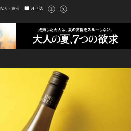
新のグルメ、洗練されたライフスタイル情報
恋活・婚活
月刊誌