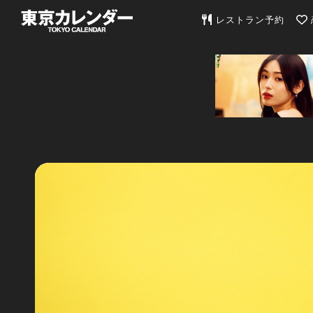
東京カレンダー | 最
レストラン予約