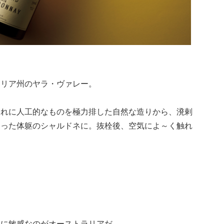
トリア州のヤラ・ヴァレー。
それに人工的なものを極力排した自然な造りから、溌剌
まった体躯のシャルドネに。抜栓後、空気によ～く触れ
ドに敏感なのがオーストラリアだ。