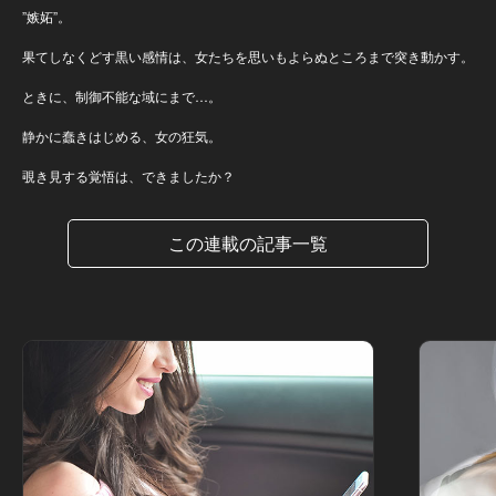
”嫉妬”。
果てしなくどす黒い感情は、女たちを思いもよらぬところまで突き動かす。
ときに、制御不能な域にまで…。
静かに蠢きはじめる、女の狂気。
覗き見する覚悟は、できましたか？
この連載の記事一覧