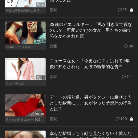
Vol.5
恋愛
22
松坂由里香の奇妙な婚活
29歳のヒエラルキー：「私が引き立て役な
の…？」可愛いだけの女が、男たちの前で
恥をかかされた夜
Vol.1
恋愛
80
29歳のヒエラルキー
ニュースな女：「今更なに？」別れて1年
後に知らされた、元彼の衝撃的な告白
恋愛
111
Vol.1
ニュースな女
デートの帰り道、男がタクシーに乗せよう
とした瞬間に…。女がやった予想外の行為
とは？
Vol.45
恋愛
120
男と女の答えあわせ【Q】
幸せな離婚：もう顔も見たくない！膿んだ