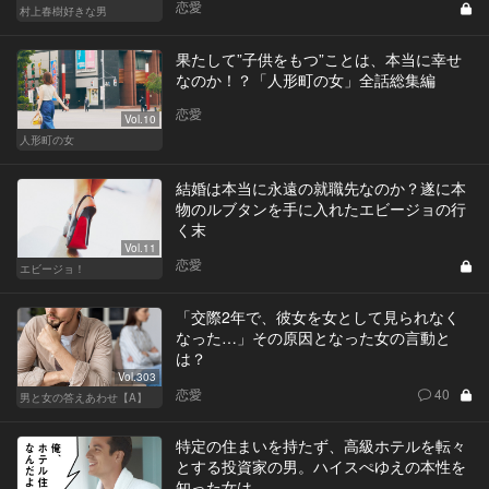
恋愛
村上春樹好きな男
果たして”子供をもつ”ことは、本当に幸せ
なのか！？「人形町の女」全話総集編
恋愛
Vol.10
人形町の女
結婚は本当に永遠の就職先なのか？遂に本
物のルブタンを手に入れたエビージョの行
く末
Vol.11
恋愛
エビージョ！
「交際2年で、彼女を女として見られなく
なった…」その原因となった女の言動と
は？
Vol.303
恋愛
40
男と女の答えあわせ【A】
特定の住まいを持たず、高級ホテルを転々
とする投資家の男。ハイスぺゆえの本性を
知った女は…