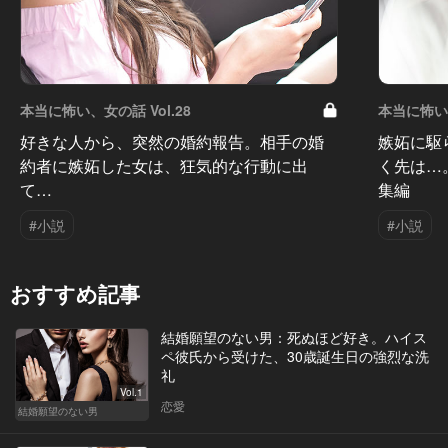
本当に怖い、女の話 Vol.28
本当に怖い、
好きな人から、突然の婚約報告。相手の婚
嫉妬に駆
約者に嫉妬した女は、狂気的な行動に出
く先は…
て…
集編
#小説
#小説
おすすめ記事
結婚願望のない男：死ぬほど好き。ハイス
ペ彼氏から受けた、30歳誕生日の強烈な洗
礼
Vol.1
恋愛
結婚願望のない男