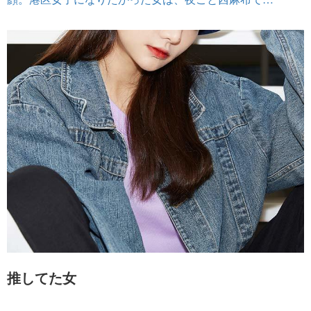
推してた女