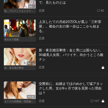
で、見たものとは
Vol.1
恋愛
82
私、マスクしてるとモテるんです
上京したての月給23万OLが選ぶ「三軒茶
屋」。都会の女の第一歩はここから始ま
る。
Vol.4
恋愛
東京女子図鑑
新・東京婚活事情：金と男には困らない。
30歳美人女医、バツイチ。向かうところ敵
ナシ
Vol.13
恋愛
新・東京婚活事情
交際前に、結婚までほのめかして猛アタッ
クした男。女が9ヶ月で彼を見限った理由
は？
Vol.91
恋愛
107
オトナの恋愛論～宿題編～