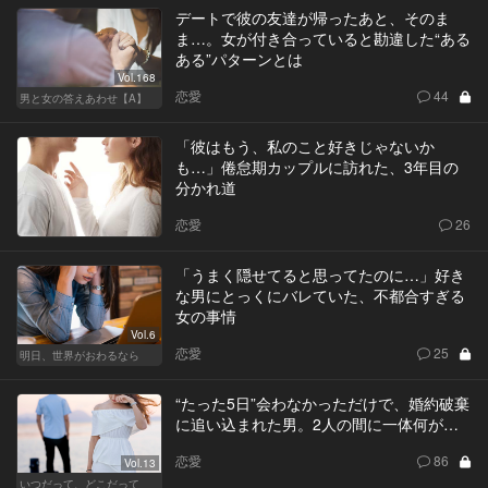
デートで彼の友達が帰ったあと、そのま
ま…。女が付き合っていると勘違した“ある
ある”パターンとは
Vol.168
恋愛
44
男と女の答えあわせ【A】
「彼はもう、私のこと好きじゃないか
も…」倦怠期カップルに訪れた、3年目の
分かれ道
恋愛
26
「うまく隠せてると思ってたのに…」好き
な男にとっくにバレていた、不都合すぎる
女の事情
Vol.6
恋愛
25
明日、世界がおわるなら
“たった5日”会わなかっただけで、婚約破棄
に追い込まれた男。2人の間に一体何が…
恋愛
86
Vol.13
いつだって、どこだって