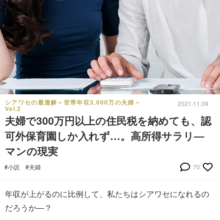
シアワセの最適解～世帯年収3,600万の夫婦～
2021.11.09
Vol.2
夫婦で300万円以上の住民税を納めても、認
可外保育園しか入れず…。高所得サラリ―
マンの現実
#小説
#夫婦
70
年収が上がるのに比例して、私たちはシアワセになれるの
だろうか―？