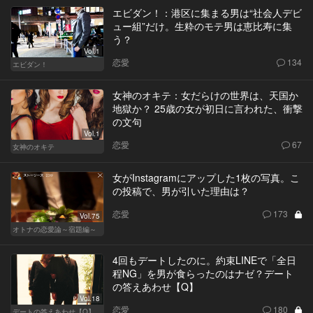
エビダン！：港区に集まる男は“社会人デビ
ュー組”だけ。生粋のモテ男は恵比寿に集
う？
Vol.1
恋愛
134
エビダン！
女神のオキテ：女だらけの世界は、天国か
地獄か？ 25歳の女が初日に言われた、衝撃
の文句
Vol.1
恋愛
67
女神のオキテ
女がInstagramにアップした1枚の写真。こ
の投稿で、男が引いた理由は？
恋愛
173
Vol.75
オトナの恋愛論～宿題編～
4回もデートしたのに。約束LINEで「全日
程NG」を男が食らったのはナゼ？デート
の答えあわせ【Q】
Vol.18
恋愛
180
デートの答えあわせ【Q】