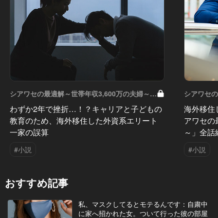
シアワセの最適解～世帯年収3,600万の夫婦～
シアワセの
Vol.12
Vol.11
わずか2年で挫折…！？キャリアと子どもの
海外移住
教育のため、海外移住した外資系エリート
アワセの
一家の誤算
～」全話
#小説
#小説
おすすめ記事
私、マスクしてるとモテるんです：自粛中
に家へ招かれた女。ついて行った彼の部屋