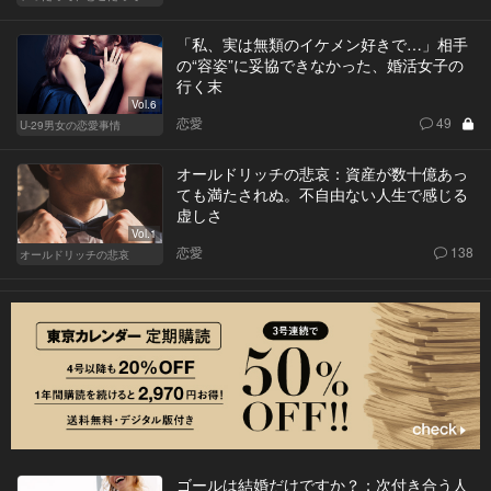
「私、実は無類のイケメン好きで…」相手
の“容姿”に妥協できなかった、婚活女子の
行く末
Vol.6
恋愛
49
U-29男女の恋愛事情
オールドリッチの悲哀：資産が数十億あっ
ても満たされぬ。不自由ない人生で感じる
虚しさ
Vol.1
恋愛
138
オールドリッチの悲哀
ゴールは結婚だけですか？：次付き合う人