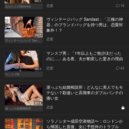
Vol.1
恋愛
16
あなたとのDistance
ヴィンテージバッグ Sandast：「三種の神
器」のブランドバッグを持つ男は、恋愛対
象外！？
Vol.1
恋愛
ヴィンテージバッグ Sandast
マンスプ男：「1年以上もご無沙汰だった
のに…」ある夜、夫が豹変した驚きの理由
恋愛
42
Vol.1
マンスプ男
崖っぷち結婚相談所：どんなに美人でもモ
テない？勘違いと高飛車のダブルパンチの
痛い女
Vol.4
恋愛
崖っぷち結婚相談所
ソラノシタ〜成田空港物語〜：ロンドンか
ら帰国した直後、女に予想外のトラブル