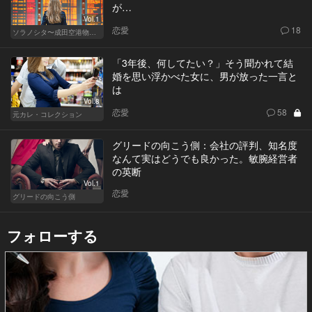
が…
Vol.1
恋愛
18
ソラノシタ〜成田空港物語〜
「3年後、何してたい？」そう聞かれて結
婚を思い浮かべた女に、男が放った一言と
は
Vol.8
恋愛
58
元カレ・コレクション
グリードの向こう側：会社の評判、知名度
なんて実はどうでも良かった。敏腕経営者
の英断
Vol.1
恋愛
グリードの向こう側
フォローする