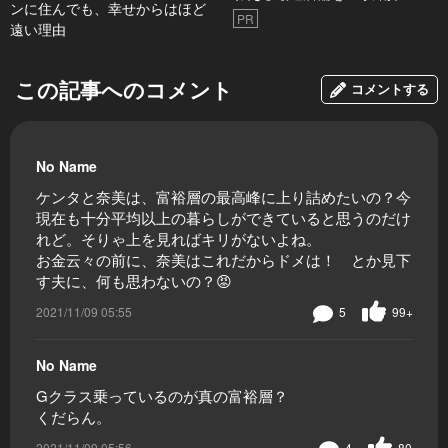
ンに住んでも、幸せからはほど
PR
遠い理由
この記事へのコメント
コメントする
No Name
ケンタと奈美は、富裕層の最高峰に上り詰めたいの？今
現在も十分平均以上の暮らしができていると思うのだけ
れど。そりゃ上を見ればキリがないよね。
お金云々の前に、奈美はこれだからドメは！ とか見下
す夫に、何も思わないの？😡
2021/11/09 05:55
5
99+
No Name
Gクラス乗っているのが真の富裕層？
くだらん。
2021/11/09 05:56
4
80