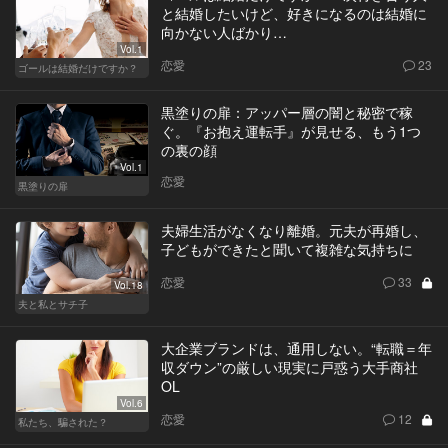
と結婚したいけど、好きになるのは結婚に
向かない人ばかり…
Vol.1
恋愛
23
ゴールは結婚だけですか？
黒塗りの扉：アッパー層の闇と秘密で稼
ぐ。『お抱え運転手』が見せる、もう1つ
の裏の顔
Vol.1
恋愛
黒塗りの扉
夫婦生活がなくなり離婚。元夫が再婚し、
子どもができたと聞いて複雑な気持ちに
恋愛
33
Vol.18
夫と私とサチ子
大企業ブランドは、通用しない。“転職＝年
収ダウン”の厳しい現実に戸惑う大手商社
OL
Vol.6
恋愛
12
私たち、騙された？