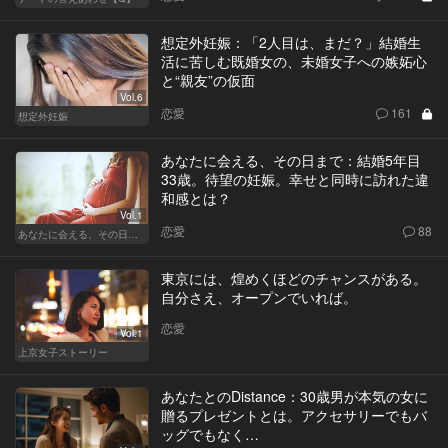
想定外妊娠：「2人目は、まだ？」結婚生
活に苦しむ既婚女の、未婚女子への嫉妬心
と“親友”の仮面
Vol.6
恋愛
161
想定外妊娠
あなたに会える、その日まで：結婚5年目
33歳。待望の妊娠。幸せと同時に訪れた違
和感とは？
Vol.1
恋愛
88
あなたに会える、その日まで
東京には、煌めくほどのチャンスがある。
自分さえ、オープンでいれば。
恋愛
Vol.1
上京女子ストーリー
あなたとのDistance：30歳男が本気の女に
贈るプレゼントとは。アクセサリーでもバ
ッグでもなく…