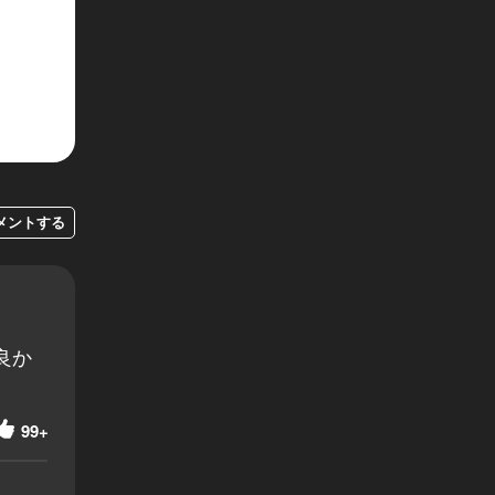
メントする
良か
99+