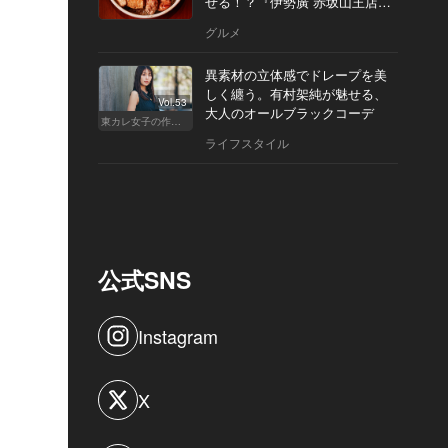
せる！？『伊勢廣 赤坂山王店』
へ
グルメ
異素材の立体感でドレープを美
しく纏う。有村架純が魅せる、
Vol.53
大人のオールブラックコーデ
東カレ女子の作り方
ライフスタイル
公式SNS
Instagram
X