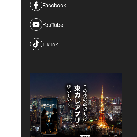
Facebook
YouTube
TikTok