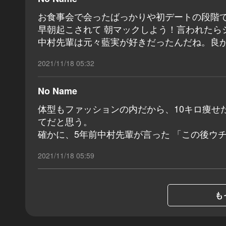
お食事会で会ったばっかりや初デートの段階
早朝起こされて 朝マックしよう！言われたら
中村先輩は元々藍実が好きだったんだね。良
2021/11/18 05:32
No Name
体型もファッションの内だから、10キロ痩せ
てだと思う。
確かに、5年前中村先輩が言った 「この後ウ
2021/11/18 05:59
も