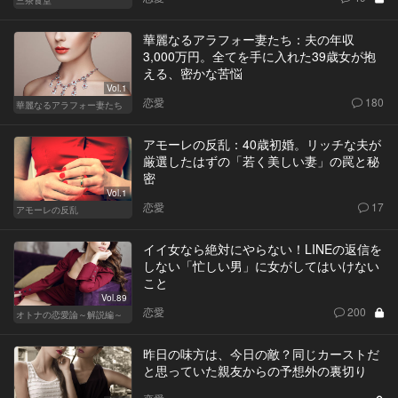
華麗なるアラフォー妻たち：夫の年収
3,000万円。全てを手に入れた39歳女が抱
える、密かな苦悩
Vol.1
恋愛
180
華麗なるアラフォー妻たち
アモーレの反乱：40歳初婚。リッチな夫が
厳選したはずの「若く美しい妻」の罠と秘
密
Vol.1
恋愛
17
アモーレの反乱
イイ女なら絶対にやらない！LINEの返信を
しない「忙しい男」に女がしてはいけない
こと
Vol.89
恋愛
200
オトナの恋愛論～解説編～
昨日の味方は、今日の敵？同じカーストだ
と思っていた親友からの予想外の裏切り