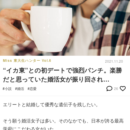
Miss 東大生ハンター Vol.6
2021.11.20
“イカ東”との初デートで強烈パンチ。楽勝
だと思っていた婚活女が振り回され…
#小説
#婚活
#恋愛
26
エリートと結婚して優秀な遺伝子を残したい。
そう願う婚活女子は多い。そのなかでも、日本が誇る最高
学府にこだわる女がいた。