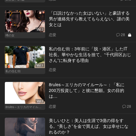
「口説けなかった女はいない」と豪語する
男が連絡先すら教えてもらえない、謎の美
女とは
Vol.2
恋愛
28
噂の女
私の住む街：3年前に「脱・港区」したIT
社長。華やかな生活を捨て、“千代田区おじ
さん”に転身する理由
Vol.1
恋愛
私の住む街
8rules～エリカのマイルール～：「私に
200万投資して」と彼に懇願。女の目的
は…
Vol.1
恋愛
28
8rules～エリカのマイルール～
美しいひと：美人は生涯で3億の得をす
る。“美しさ”を金で買えば、女は幸せにな
れるのか？