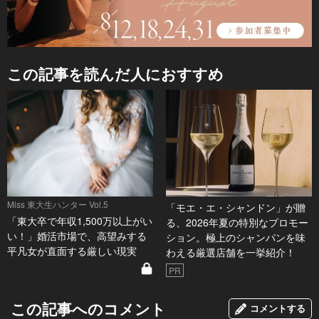
この記事を読んだ人におすすめ
Miss 東大生ハンター Vol.5
「モエ・エ・シャンドン」が贈
「東大卒で年収1,500万以上がい
る、2026年夏の特別なプロモー
い！」婚活市場で、高望みする
ション。極上のシャンパンを味
平凡女が直面する厳しい現実
わえる厳選店舗を一挙紹介！
PR
この記事へのコメント
コメントする