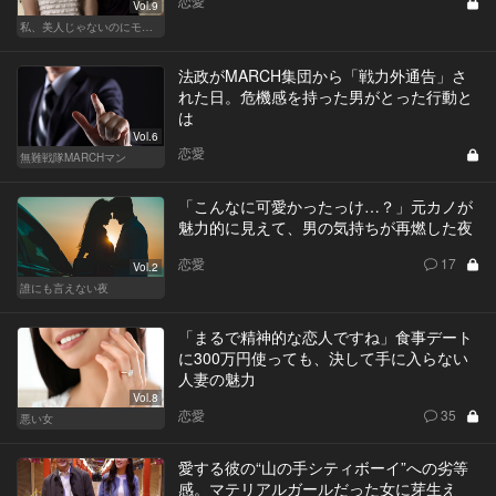
恋愛
Vol.9
私、美人じゃないのにモテるんです。
法政がMARCH集団から「戦力外通告」さ
れた日。危機感を持った男がとった行動と
は
Vol.6
恋愛
無難戦隊MARCHマン
「こんなに可愛かったっけ…？」元カノが
魅力的に見えて、男の気持ちが再燃した夜
恋愛
17
Vol.2
誰にも言えない夜
「まるで精神的な恋人ですね」食事デート
に300万円使っても、決して手に入らない
人妻の魅力
Vol.8
恋愛
35
悪い女
愛する彼の“山の手シティボーイ”への劣等
感。マテリアルガールだった女に芽生え