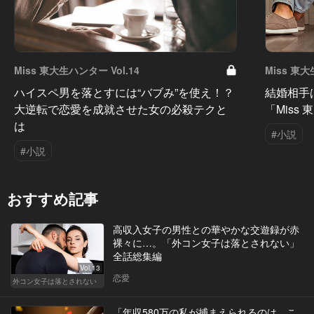
Miss 東大生ハンター Vol.14
Miss 東大
ハイスペ男を落とすには“バブみ”を使え！？
結婚相手
大逆転で恋愛を成就させた女の必殺テクと
「Miss
は
#小説
#小説
おすすめ記事
高収入女子の男性との華やかな交遊録が赤
裸々に…。「外コン女子は落とされない」
全話総集編
Vol.13
恋愛
外コン女子は落とされない
「年収580万の私が捕まえられるのは、こ