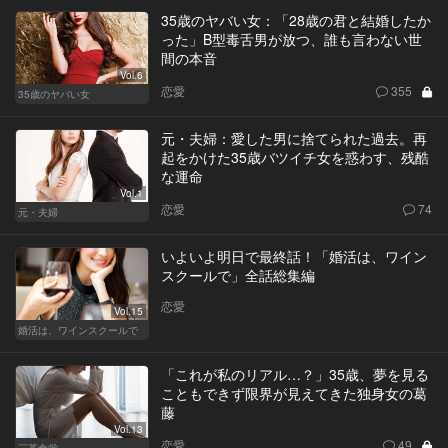
35歳のヤバい女：「28歳の君と結婚したか
った」B型毒舌男が放つ、誰も言わない世
間の本音
Vol.6
恋愛
355
35歳のヤバい女
元・夫婦：愛した男に捨てられた過去。再
起をかけた35歳バツイチ女を惑わす、残酷
な運命
Vol.1
恋愛
74
元・夫婦
いよいよ明日で最終話！「婚活は、ワイン
スクールで」全話総集編
恋愛
Vol.15
婚活は、ワインスクールで
「これが私のリアル…？」35歳、夢を見る
こともできず限界が見えてきた独身女の葛
藤
Vol.13
恋愛
49
三茶食堂