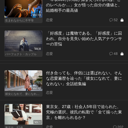
のレベルか…」女が悟った自分の価値と、
結婚相手の最高値
Vol.13
恋愛
52
生まれながらに不平等
「好感度」は魔物である。「好感度」に囚
われ、自分を見失い始めた人気アナウンサ
ーの苦悩
Vol.8
恋愛
48
パーフェクト・カップル
付き合っても、伴侶には選ばれない。そん
な恋愛遍歴を辿った「彼女になれて、妻に
なれない」全話総集編
Vol.12
恋愛
彼女になれて、妻になれない
東京女、27歳：社会人5年目で迫られた、
究極の選択。彼氏の転勤で「全て揃った東
京」を離れられるか？
Vol.1
恋愛
202
東京女、27歳