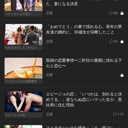
た、妻になる決意
Vol.4
恋愛
66
ミナミちゃんの恋人
「おめでとう」の裏で揺れる心。長年の男
友達の婚約に、30歳女が決断したこと
恋愛
24
Vol.13
だれもゆるしてくれない
医師の恋愛事情〜二軒目の展開に揺れる下
心と恋心〜
恋愛
Vol.3
ドクターたちの恋愛事情
エビージョの恋：「いつかは、別れると決
めてる。」道ならぬ恋にハマった女が、恵
比寿に住む理由
Vol.1
恋愛
112
エビージョの恋
ストラテジックな彼女：「え、何コレ…」