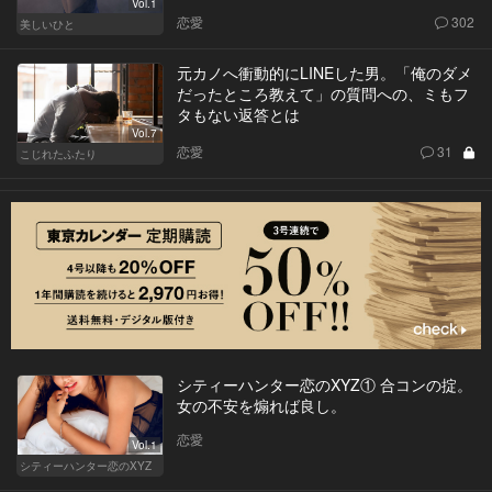
Vol.1
恋愛
302
美しいひと
元カノへ衝動的にLINEした男。「俺のダメ
だったところ教えて」の質問への、ミもフ
タもない返答とは
Vol.7
恋愛
31
こじれたふたり
シティーハンター恋のXYZ① 合コンの掟。
女の不安を煽れば良し。
恋愛
Vol.1
シティーハンター恋のXYZ