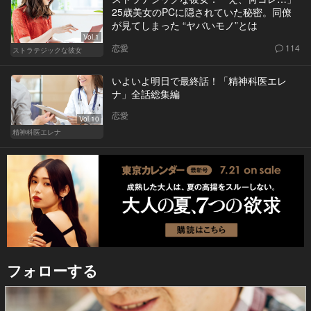
25歳美女のPCに隠されていた秘密。同僚
が見てしまった “ヤバいモノ”とは
Vol.1
恋愛
114
ストラテジックな彼女
いよいよ明日で最終話！「精神科医エレ
ナ」全話総集編
恋愛
Vol.10
精神科医エレナ
フォローする