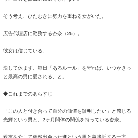
そう考え、ひたむきに努力を重ねる女がいた。
広告代理店に勤務する杏奈（25）。
彼女は信じている。
決して休まず、毎日「あるルール」を守れば、いつかきっ
と最高の男に愛される、と。
◆これまでのあらすじ
「この人と付き合って自分の価値を証明したい」と感じる
光輝という男と、2ヶ月間体の関係を持っている杏奈。
親友を介して偶然出会った進という男と急接近する一方