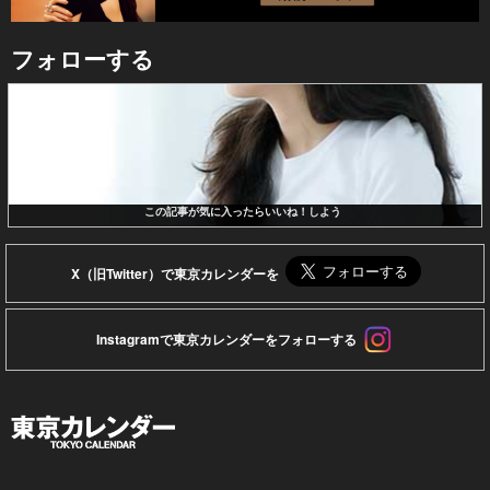
フォローする
この記事が気に入ったらいいね！しよう
X（旧Twitter）で東京カレンダーを
Instagramで東京カレンダーをフォローする