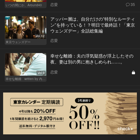
恋愛
35
いつの間にか、Around40
アッパー層は、自分だけの”特別なルーティ
ン”を持っている！？明日で最終話！「東京
ウェンズデー」全話総集編
Vol.12
恋愛
東京ウェンズデー
幸せな離婚：夫の浮気疑惑が浮上したその
夜、妻は別の男に抱きしめられ……。
恋愛
Vol.9
幸せな離婚 written by 内埜さくら