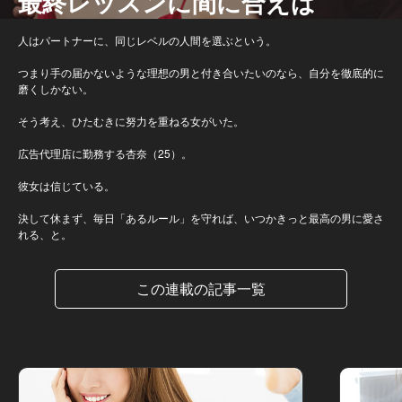
最終レッスンに間に合えば
人はパートナーに、同じレベルの人間を選ぶという。
つまり手の届かないような理想の男と付き合いたいのなら、自分を徹底的に
磨くしかない。
そう考え、ひたむきに努力を重ねる女がいた。
広告代理店に勤務する杏奈（25）。
彼女は信じている。
決して休まず、毎日「あるルール」を守れば、いつかきっと最高の男に愛さ
れる、と。
この連載の記事一覧