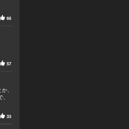
66
57
とか、
で、
33