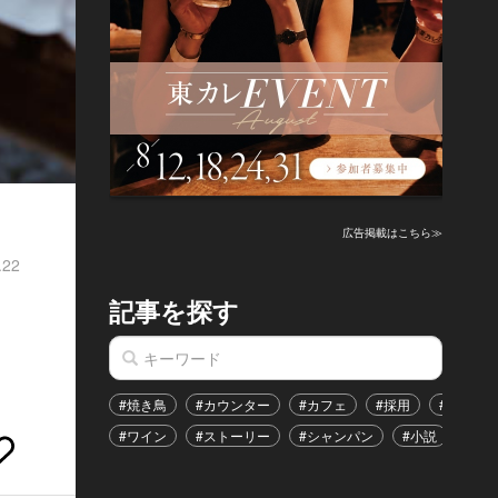
広告掲載はこちら≫
.22
記事を探す
#焼き鳥
#カウンター
#カフェ
#採用
#恋愛
#ワイン
#ストーリー
#シャンパン
#小説
#イ