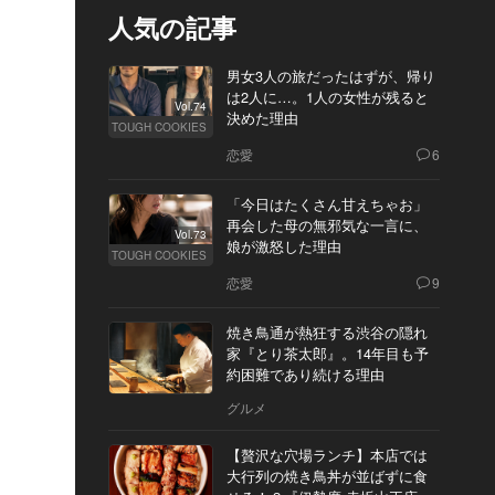
人気の記事
男女3人の旅だったはずが、帰り
は2人に…。1人の女性が残ると
Vol.74
決めた理由
TOUGH COOKIES
恋愛
6
「今日はたくさん甘えちゃお」
再会した母の無邪気な一言に、
Vol.73
娘が激怒した理由
TOUGH COOKIES
恋愛
9
焼き鳥通が熱狂する渋谷の隠れ
家『とり茶太郎』。14年目も予
約困難であり続ける理由
グルメ
【贅沢な穴場ランチ】本店では
大行列の焼き鳥丼が並ばずに食