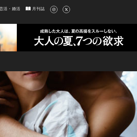
新のグルメ、洗練されたライフスタイル情報
恋活・婚活
月刊誌