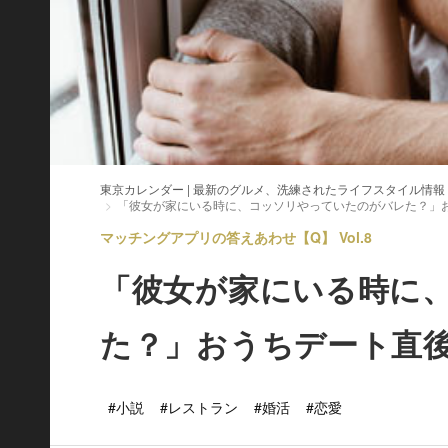
東京カレンダー | 最新のグルメ、洗練されたライフスタイル情報
「彼女が家にいる時に、コッソリやっていたのがバレた？」
マッチングアプリの答えあわせ【Q】 Vol.8
「彼女が家にいる時に
た？」おうちデート直
#小説
#レストラン
#婚活
#恋愛