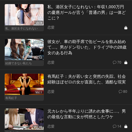
私、港区女子になれない：年収1,000万円
の慶應ガールが言う「普通の男」は一体ど
こに？
Vol.8
恋愛
私、港区女子になれない
彼女が、車の助手席で缶ビールを飲み始め
て…。男がドン引いた、ドライブ中の28歳
女のある行為
Vol.12
恋愛
70
結婚できない私たち
有馬紅子：夫が若い女と突然の失踪。社会
経験ほぼゼロの女が直面した、過酷な現実
恋愛
80
Vol.1
有馬紅子
元カレから半年ぶりに誘われ食事に…。男
の最低な言動に女が愕然としたワケ
恋愛
14
Vol.12