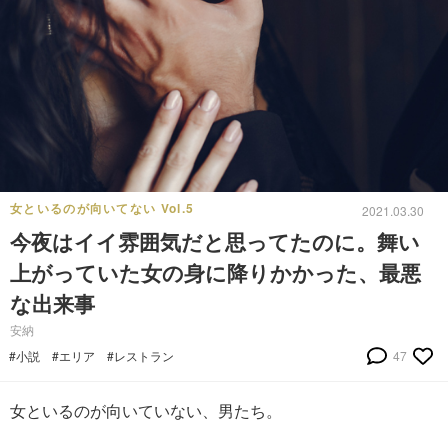
女といるのが向いてない Vol.5
2021.03.30
今夜はイイ雰囲気だと思ってたのに。舞い
上がっていた女の身に降りかかった、最悪
な出来事
安納
#小説
#エリア
#レストラン
47
女といるのが向いていない、男たち。