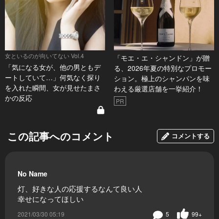
女といるのが向いてない Vol.4
「モエ・エ・シャンドン」が贈
「気になる女が、他の男ともデ
る、2026年夏の特別なプロモー
ートしていて…」何気なく探り
ション。極上のシャンパンを味
を入れた瞬間、女が見せたまさ
わえる厳選店舗を一挙紹介！
かの反応
PR
この記事へのコメント
コメントする
No Name
灯、好きな人の応援するなんて良い人
幸せになってほしい
2021/03/30 05:19
5
99+