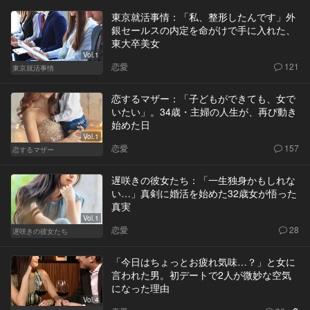
東京就活事情：「私、整形したんです」外
銀セールスの内定を命がけで手に入れた、
東大卒美女
Vol.1
恋愛
121
東京就活事情
恋するマザー：「子どもができても、女で
いたい」。34歳・主婦の人生が、再び動き
始めた日
Vol.1
恋愛
157
恋するマザー
遅咲きの彼女たち：「一生独身かもしれな
い…」真剣に婚活を始めた32歳女が悟った
真実
Vol.1
恋愛
28
遅咲きの彼女たち
「今日はちょっとお疲れ気味…？」と女に
言われた男。初デートで2人が微妙な空気
になった理由
Vol.4