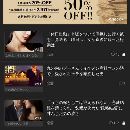
「休日出勤」と嘘をついて浮気しに行く彼
を、見送る土曜日…。女が直後に取った行
動は
Vol.2
恋愛
49
ごめん、今日も遅くなる。
丸の内のプーさん：イケメン商社マンの隣
で、愛されキャラを確立した男
恋愛
1
Vol.1
丸の内のプーさん
「うちの嫁としては迎えられない」恋愛結
婚を禁じられ、父親が決めた“政略結婚”に
甘んじた男の狡さ
Vol.7
恋愛
125
この愛のない世界で