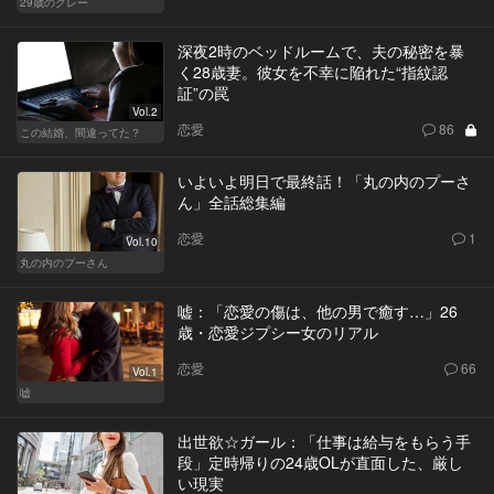
29歳のグレー
深夜2時のベッドルームで、夫の秘密を暴
く28歳妻。彼女を不幸に陥れた“指紋認
証”の罠
Vol.2
恋愛
86
この結婚、間違ってた？
いよいよ明日で最終話！「丸の内のプーさ
ん」全話総集編
恋愛
1
Vol.10
丸の内のプーさん
嘘：「恋愛の傷は、他の男で癒す…」26
歳・恋愛ジプシー女のリアル
恋愛
66
Vol.1
嘘
出世欲☆ガール：「仕事は給与をもらう手
段」定時帰りの24歳OLが直面した、厳し
い現実