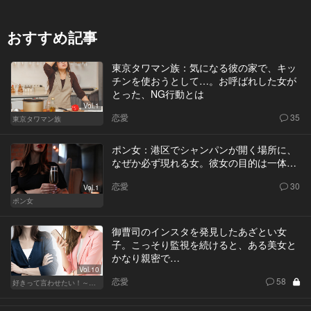
おすすめ記事
東京タワマン族：気になる彼の家で、キッ
チンを使おうとして…。お呼ばれした女が
とった、NG行動とは
Vol.1
恋愛
35
東京タワマン族
ポン女：港区でシャンパンが開く場所に、
なぜか必ず現れる女。彼女の目的は一体…
恋愛
30
Vol.1
ポン女
御曹司のインスタを発見したあざとい女
子。こっそり監視を続けると、ある美女と
かなり親密で…
Vol.10
恋愛
58
好きって言わせたい！～正反対のふたり～