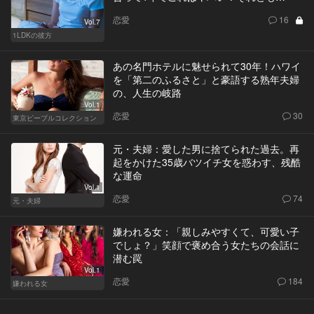
恋愛
16
Vol.7
1LDKの彼方
あの名門ホテルに魅せられて30年！ハワイ
を「第二のふるさと」と豪語する熟年夫婦
の、人生の岐路
Vol.1
恋愛
30
東京ピープルコレクション
元・夫婦：愛した男に捨てられた過去。再
起をかけた35歳バツイチ女を惑わす、残酷
な運命
Vol.1
恋愛
74
元・夫婦
嫌われる女：「親しみやすくて、可愛い子
でしょ？」笑顔で褒め合う女たちの会話に
潜む罠
Vol.1
恋愛
184
嫌われる女