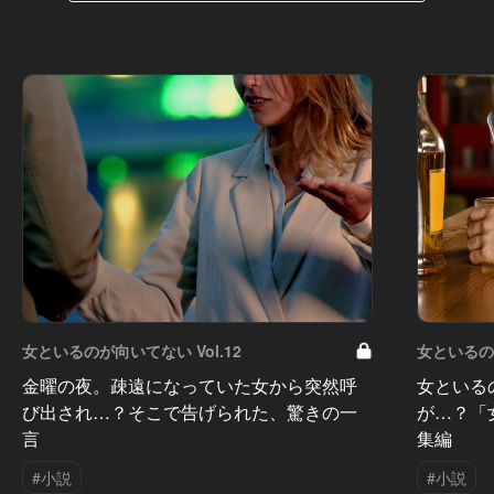
女といるのが向いてない Vol.12
女といるのが
金曜の夜。疎遠になっていた女から突然呼
女といる
び出され…？そこで告げられた、驚きの一
が…？「
言
集編
#小説
#小説