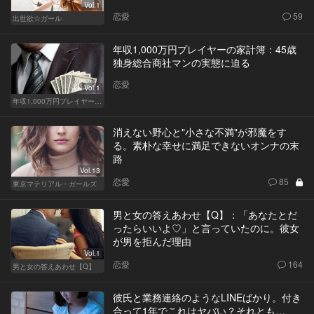
Vol.1
恋愛
59
出世欲☆ガール
年収1,000万円プレイヤーの家計簿：45歳
独身総合商社マンの実態に迫る
恋愛
Vol.1
年収1,000万円プレイヤーの家計簿
消えない野心と"小さな不満"が邪魔をす
る。素朴な幸せに満足できないオンナの末
路
Vol.13
恋愛
85
東京マテリアル・ガールズ
男と女の答えあわせ【Q】：「あなたとだ
ったらいいよ♡」と言っていたのに。彼女
が男を拒んだ理由
Vol.1
恋愛
164
男と女の答えあわせ【Q】
彼氏と業務連絡のようなLINEばかり。付き
合って1年でこれはヤバい？それとも…