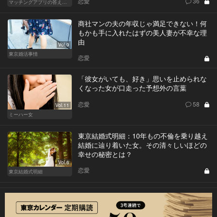
恋愛
36
マッチングアプリの答えあわせ【Q】
商社マンの夫の年収じゃ満足できない！何
もかも手に入れたはずの美人妻が不幸な理
由
Vol.9
東京婚活事情
恋愛
「彼女がいても、好き」思いを止められな
くなった女が口走った予想外の言葉
恋愛
58
Vol.11
ミーハー女
東京結婚式明細：10年もの不倫を乗り越え
結婚に辿り着いた女。その清々しいほどの
幸せの秘密とは？
Vol.6
恋愛
東京結婚式明細