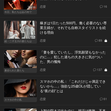
恋愛
16
Vol.10
今日、私たちはあの街で
稼ぎは1日たった500円。働く必要のない専
業主婦が、それでも自称スタイリストを続
ける理由
Vol.6
恋愛
89
続・二子玉川の妻たちは
「妻を愛していたし、浮気願望もなかった
のに…」犯した過ちの大きさに気がつい
た、男の懺悔
Vol.11
恋愛
137
裏切られた妻たち
スマホの中の私：「これだけじゃ満足でき
ないから…」強欲な25歳OLが隠してい
る“夜の顔”とは
Vol.1
恋愛
61
スマホの中の私
上智の院まで出たのに、就活は惨敗。不本