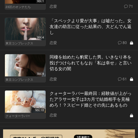
Vol.1
恋愛
71
23区のオンナたち
「スペックより愛が大事」は嘘だった。女
友達の助言に従った結果の、大どんでん返
し
Vol.4
恋愛
80
東京コンプレックス
同棲を始めたら豹変した男。いきなり本を
投げつけられてもなお「私は幸せ」と言い
切る女の闇
Vol.9
恋愛
61
東京コンプレックス
クォーターラバー最終回：経験値が上がっ
たアラサー女子は3カ月で結婚相手を見極
めろ！？スピード婚とその先にあるもの
Vol.10
恋愛
クォーターラバー