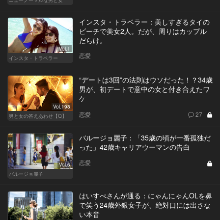
インスタ・トラベラー：美しすぎるタイの
ビーチで美女2人。だが、周りはカップル
だらけ。
Vol.1
恋愛
インスタ・トラベラー
“デートは3回”の法則はウソだった！？34歳
男が、初デートで意中の女と付き合えたワ
ケ
Vol.198
恋愛
27
男と女の答えあわせ【Q】
バルージョ麗子：「35歳の頃が一番孤独だ
った」42歳キャリアウーマンの告白
恋愛
Vol.6
バルージョ麗子
はいすぺさんが通る：にゃんにゃんOLを鼻
で笑う24歳外銀女子が、絶対口には出さな
い本音