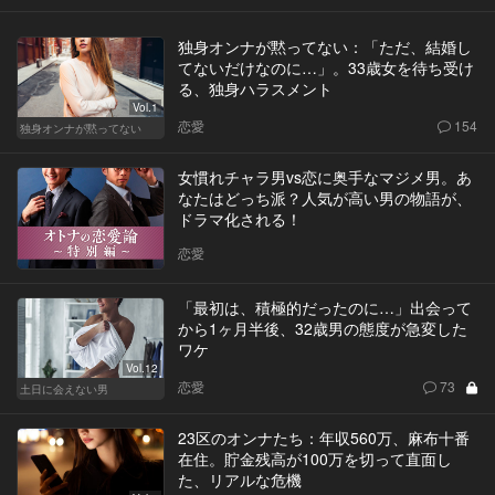
独身オンナが黙ってない：「ただ、結婚し
てないだけなのに…」。33歳女を待ち受け
る、独身ハラスメント
Vol.1
恋愛
154
独身オンナが黙ってない
女慣れチャラ男vs恋に奥手なマジメ男。あ
なたはどっち派？人気が高い男の物語が、
ドラマ化される！
恋愛
「最初は、積極的だったのに…」出会って
から1ヶ月半後、32歳男の態度が急変した
ワケ
Vol.12
恋愛
73
土日に会えない男
23区のオンナたち：年収560万、麻布十番
在住。貯金残高が100万を切って直面し
た、リアルな危機