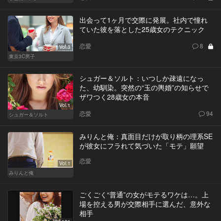
出会って1ヶ月で交際に発展。社内で憧れ
ていた彼を落とした25歳女のテクニック
恋愛
8
Vol.3
東京3C男子
シュガー＆ソルト：いつしか疎遠になっ
た、幼馴染。突然の“玉の輿婚”の知らせで
ザワつく28歳女の本音
Vol.1
恋愛
94
シュガー＆ソルト
みりんと俺：真面目だけが取り柄の理系SE
が彼女にフラれて気づいた「モテ」願望
恋愛
Vol.1
みりんと俺
ごくごく“普通”の女がモテるワケは…。上
場を控える男が交際相手に選んだ、意外な
相手