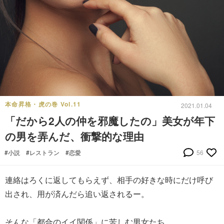
本命昇格・虎の巻 Vol.11
2021.01.04
「だから2人の仲を邪魔したの」美女が年下
の男を弄んだ、衝撃的な理由
#小説
#レストラン
#恋愛
56
連絡はろくに返してもらえず、相手の好きな時にだけ呼び
出され、用が済んだら追い返されるー。
そんな「都合のイイ関係」に苦しむ男女たち。