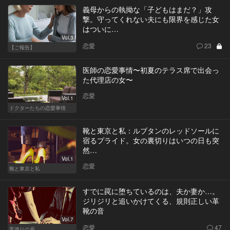
義母からの執拗な「子どもはまだ？」攻
撃。守ってくれない夫にも限界を感じた女
はついに…
Vol.3
恋愛
23
【ご報告】
医師の恋愛事情〜初夏のテラス席で出会っ
た代理店の女〜
恋愛
Vol.1
ドクターたちの恋愛事情
靴と東京と私：ルブタンのレッドソールに
宿るプライド。女の裏切りはいつの日も突
然…
Vol.1
恋愛
靴と東京と私
すでに罠に堕ちているのは、夫か妻か…。
ジリジリと追いかけてくる、規則正しい革
靴の音
Vol.7
恋愛
47
黒塗りの扉