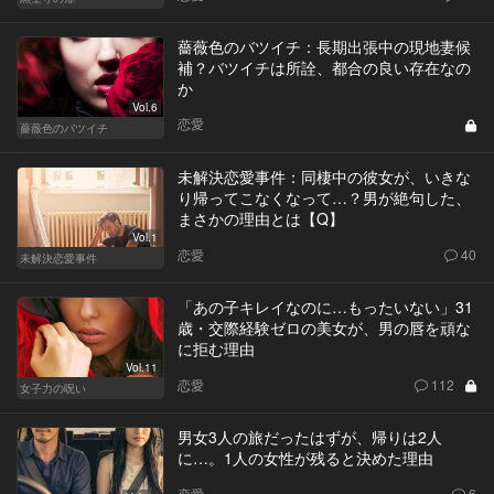
薔薇色のバツイチ：長期出張中の現地妻候
補？バツイチは所詮、都合の良い存在なの
か
Vol.6
恋愛
薔薇色のバツイチ
未解決恋愛事件：同棲中の彼女が、いきな
り帰ってこなくなって…？男が絶句した、
まさかの理由とは【Q】
Vol.1
恋愛
40
未解決恋愛事件
「あの子キレイなのに…もったいない」31
歳・交際経験ゼロの美女が、男の唇を頑な
に拒む理由
Vol.11
恋愛
112
女子力の呪い
男女3人の旅だったはずが、帰りは2人
に…。1人の女性が残ると決めた理由
恋愛
6