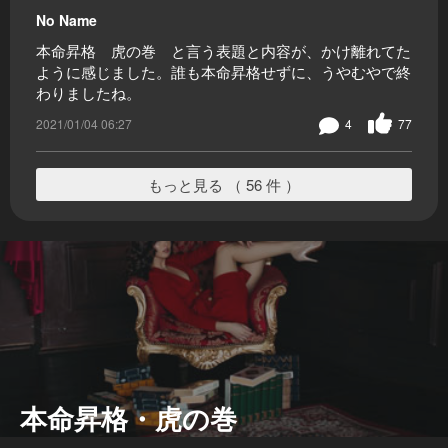
No Name
本命昇格 虎の巻 と言う表題と内容が、かけ離れてた
ように感じました。誰も本命昇格せずに、うやむやで終
わりましたね。
2021/01/04 06:27
4
77
もっと見る （ 56 件 ）
本命昇格・虎の巻