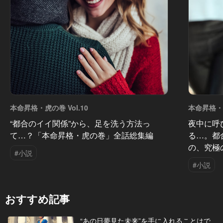
本命昇格・虎の巻 Vol.10
本命昇格・虎
“都合のイイ関係”から、足を洗う方法っ
夜中に呼
て…？「本命昇格・虎の巻」全話総集編
る…。都
の、究極
#小説
#小説
おすすめ記事
“あの日夢見た未来”を手に入れることはで