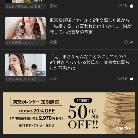
Vol.131
恋愛
26
男と女の答えあわせ【Q】
東京修羅場ファイル：2年交際した彼から
「結婚する」と言われたはずなのに。男が
隠していた衝撃の事実
Vol.1
恋愛
50
東京修羅場ファイル
「え、まさかそんなこと気にしてたの？」
9年付き合っている彼氏が、突然女に漏ら
した不満とは
Vol.7
恋愛
19
だれもゆるしてくれない