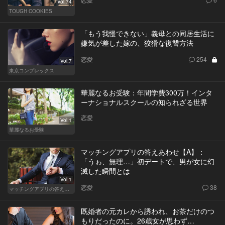
Vol.74
TOUGH COOKIES
「もう我慢できない」義母との同居生活に
嫌気が差した嫁の、狡猾な復讐方法
恋愛
254
Vol.7
東京コンプレックス
華麗なるお受験：年間学費300万！インタ
ーナショナルスクールの知られざる世界
恋愛
Vol.1
華麗なるお受験
マッチングアプリの答えあわせ【A】：
「うゎ、無理…」初デートで、男が女に幻
滅した瞬間とは
Vol.1
恋愛
38
マッチングアプリの答えあわせ【A】～SEASON2～
既婚者の元カレから誘われ、お茶だけのつ
もりだったのに。26歳女が思わず…