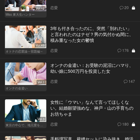
恋愛
20
Vol.12
Miss 東大生ハンター
3年も付き合ったのに、突然「別れたい」
と言われたのはナゼ？男の気付かぬ間に、
積み重なった女の鬱憤
Vol.49
恋愛
176
オトナの恋愛論～宿題編～
オンナの金遣い：お受験の泥沼にハマり、
幼い娘に500万円を投資した女
恋愛
147
Vol.1
オンナの金遣い
女性に「ウマい」なんて言ってほしくな
い。結婚願望強めな、神戸・山の手育ちの
お坊ちゃま
Vol.3
恋愛
180
東京の中心で、地元愛をさけぶ
手料理写真、裁縫セットに染み抜き…婚活