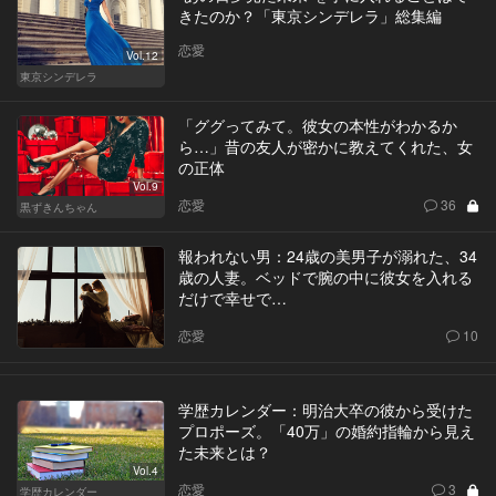
きたのか？「東京シンデレラ」総集編
恋愛
Vol.12
東京シンデレラ
「ググってみて。彼女の本性がわかるか
ら…」昔の友人が密かに教えてくれた、女
の正体
Vol.9
恋愛
36
黒ずきんちゃん
報われない男：24歳の美男子が溺れた、34
歳の人妻。ベッドで腕の中に彼女を入れる
だけで幸せで…
恋愛
10
学歴カレンダー：明治大卒の彼から受けた
プロポーズ。「40万」の婚約指輪から見え
た未来とは？
Vol.4
恋愛
3
学歴カレンダー