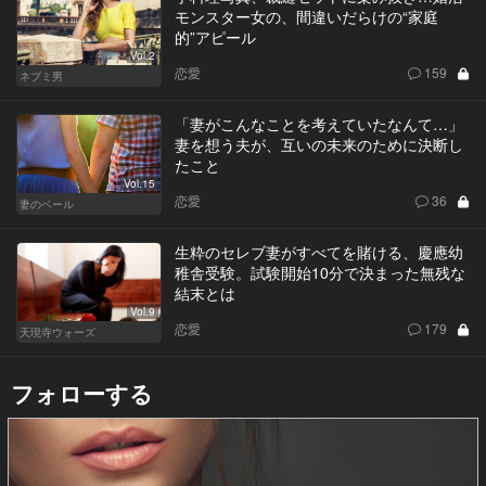
モンスター女の、間違いだらけの“家庭
的”アピール
Vol.2
恋愛
159
ネブミ男
「妻がこんなことを考えていたなんて…」
妻を想う夫が、互いの未来のために決断し
たこと
Vol.15
恋愛
36
妻のベール
生粋のセレブ妻がすべてを賭ける、慶應幼
稚舎受験。試験開始10分で決まった無残な
結末とは
Vol.9
恋愛
179
天現寺ウォーズ
フォローする