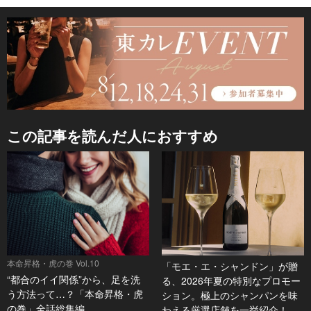
この記事を読んだ人におすすめ
本命昇格・虎の巻 Vol.10
「モエ・エ・シャンドン」が贈
“都合のイイ関係”から、足を洗
る、2026年夏の特別なプロモー
う方法って…？「本命昇格・虎
ション。極上のシャンパンを味
の巻」全話総集編
わえる厳選店舗を一挙紹介！