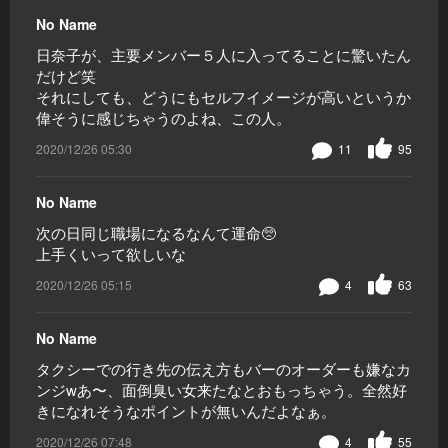
No Name
日奈子が、主要メンバー５人に入ってることに驚いたん
だけど笑
それにしても、どうにもセルフイメージが高いというか
偉そうに感じちゃうのよね、この人。
2020/12/26 05:30
11
95
No Name
次の日同じ職場になるなんて運命🥺
上手くいって欲しいな
2020/12/26 05:15
4
63
No Name
タクシーでの行き先の伝え方もバーのオーダーも嫌なカ
ンジwあ〜、面倒臭い女来たなとおもっちゃう。全然好
きになれそうなポイントが無いんだよなぁ。
2020/12/26 07:48
4
55