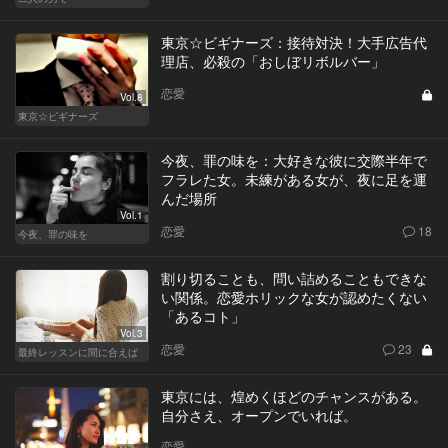
東京☆ビギナーズ：接待対決！大手広告代
理店、必殺の「おしぼリボルバー」
恋愛
Vol.8
東京☆ビギナーズ
今夜、罪の味を：大好きな彼に交際半年で
フラレた女。未練がある女が、夜に足を運
んだ場所
Vol.1
恋愛
18
今夜、罪の味を
割り切ることも、問い詰めることもできな
い関係。恋愛ホリックな女が認めたくない
「あるコト」
Vol.3
恋愛
23
最終レッスンに間に合えば
東京には、煌めくほどのチャンスがある。
自分さえ、オープンでいれば。
恋愛