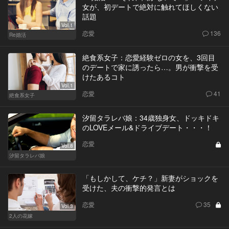
女が、初デートで絶対に触れてほしくない
話題
Vol.1
恋愛
136
Re婚活
絶食系女子：恋愛経験ゼロの女を、3回目
のデートで家に誘ったら…。男が衝撃を受
けたあるコト
Vol.1
恋愛
41
絶食系女子
汐留タラレバ娘：34歳独身女、ドッキドキ
のLOVEメール&ドライブデート・・・！
恋愛
Vol.8
汐留タラレバ娘
「もしかして、ケチ？」新妻がショックを
受けた、夫の衝撃的発言とは
恋愛
35
Vol.3
2人の花嫁