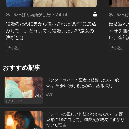
私、やっぱり結婚がしたい Vol.14
私、やっぱり
結婚のために男から提示された“条件”に尻込
婚活疲れ
みして…。どうしても結婚したい32歳女の
幸せを掴
決断とは
い」全話
#小説
#小説
おすすめ記事
ドクターラバー：医者と結婚したい一般
OL。出会い続けるための、ある法則
恋愛
Vol.1
ドクターラバー
「デートの正しい作法がわからない…」西
麻布の1Kの自宅で、28歳女が親友にすがり
ついた理由