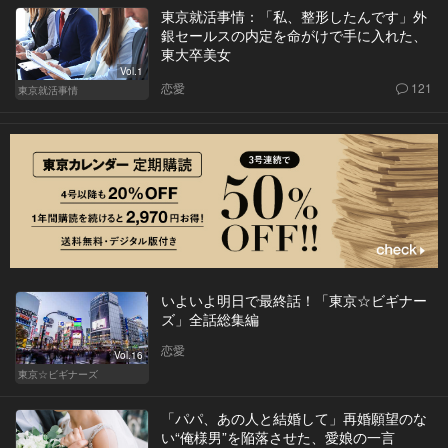
東京就活事情：「私、整形したんです」外
銀セールスの内定を命がけで手に入れた、
東大卒美女
Vol.1
恋愛
121
東京就活事情
いよいよ明日で最終話！「東京☆ビギナー
ズ」全話総集編
恋愛
Vol.16
東京☆ビギナーズ
「パパ、あの人と結婚して」再婚願望のな
い“俺様男”を陥落させた、愛娘の一言