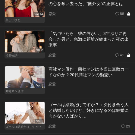
の心を奪い去った、“圏外女”の正体とは
恋愛
88
Vol.14
美しいひと
「気づいたら、彼の唇が…」3年ぶりに再
会した男と、急激に距離が縮まった夜の出
来事
Vol.2
恋愛
41
渋谷物語
商社マン優作：商社マンは本当に無敵カー
ドなのか？20代商社マンの勘違い
恋愛
Vol.1
商社マン優作
ゴールは結婚だけですか？：次付き合う人
と結婚したいけど、好きになるのは結婚に
向かない人ばかり…
Vol.1
恋愛
23
ゴールは結婚だけですか？