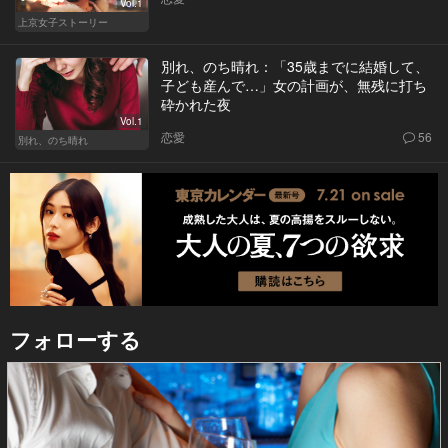
Vol.1
上京女子ストーリー
別れ、のち晴れ：「35歳までに結婚して、
子ども産んで…」女の計画が、無残に打ち
砕かれた夜
Vol.1
恋愛
56
別れ、のち晴れ
フォローする