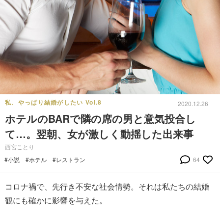
私、やっぱり結婚がしたい Vol.8
2020.12.26
ホテルのBARで隣の席の男と意気投合し
て…。翌朝、女が激しく動揺した出来事
西宮ことり
#小説
#ホテル
#レストラン
64
コロナ禍で、先行き不安な社会情勢。それは私たちの結婚
観にも確かに影響を与えた。