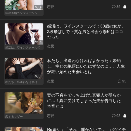
恋愛
35
Vol.8
年の差婚コンフィデンシャル
婚活は、ワインスクールで：30歳の女が、
2段飛ばしで上質な男と出会う場所はココ
だった
Vol.1
恋愛
婚活は、ワインスクールで
私たち、出逢わなければよかった：婚約
し、幸せの絶頂にいたはずなのに…。人生
が狂い始めた出会いとは
Vol.1
恋愛
95
私たち、出逢わなければよかった
妻の不貞をでっち上げた真犯人が明らか
に…！真に受けてしまった夫が告白した、
本音とは
Vol.12
恋愛
93
恋するマザー
Re婚活：「それ、聞かないで…」バツイチ