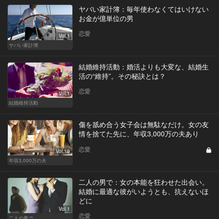
ヤバい家計簿：毎年使わなくてはいけない
お金が億単位の男
恋愛
Vol.1
ヤバい家計簿
結婚維持活動：婚活よりも大変な、結婚生
活の“維持”。その秘訣とは？
恋愛
Vol.1
結婚維持活動
傷を舐め合う女子会は無駄なだけ。女の友
情を捨てた先に、年収3,000万の夫あり
恋愛
Vol.10
年収3,000万の夫
二人の男で：女の本能を狂わせた出会い。
結婚に最適な彼がいようとも、抗えないほ
どに
Vol.1
恋愛
二人の男で