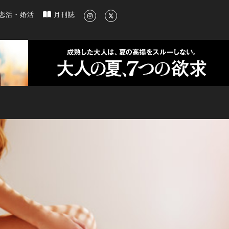
新のグルメ、洗練されたライフスタイル情報
恋活・婚活
月刊誌