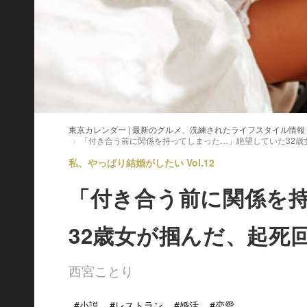
東京カレンダー | 最新のグルメ、洗練されたライフスタイル情報
「付き合う前に関係を持ってしまった…」絶望していた32歳
私、やっぱり結婚がしたい Vol.12
「付き合う前に関係を
32歳女が掴んだ、起死
西宮ことり
#小説
#レストラン
#婚活
#恋愛