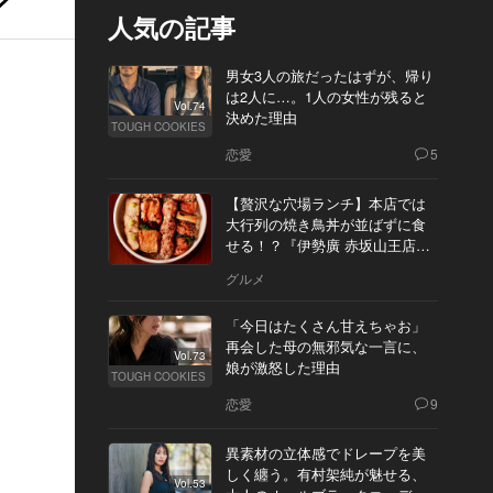
人気の記事
男女3人の旅だったはずが、帰り
は2人に…。1人の女性が残ると
Vol.74
決めた理由
TOUGH COOKIES
恋愛
5
【贅沢な穴場ランチ】本店では
大行列の焼き鳥丼が並ばずに食
せる！？『伊勢廣 赤坂山王店』
へ
グルメ
「今日はたくさん甘えちゃお」
再会した母の無邪気な一言に、
Vol.73
娘が激怒した理由
TOUGH COOKIES
恋愛
9
異素材の立体感でドレープを美
しく纏う。有村架純が魅せる、
Vol.53