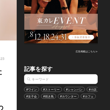
広告掲載はこちら≫
.23
記事を探す
た
#ワイン
#ストーリー
#シャンパン
#小説
#家
#女子会
#焼き鳥
#カウンター
#カフェ
#イベ