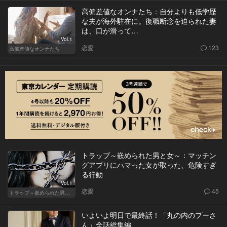
高偏差値なオンナたち：自分よりも低学歴
な夫が海外駐在に。復職断念を迫られた妻
は、口が滑って…
Vol.1
恋愛
123
高偏差値なオンナたち
トラップ～嵌められた男と女～：マッチン
グアプリにハマった女が取った、危険すぎ
る行動
Vol.1
恋愛
45
トラップ～嵌められた男と女～
いよいよ明日で最終話！「丸の内のプーさ
ん」全話総集編