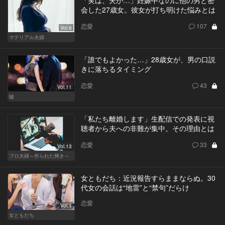
会した27歳女。彼女が打ち明けた悩みとは
恋愛
107
Vol.6
マテリアル夫婦
「誰でもよかった…」28歳女が、男の口説
きに落ちるタイミング
恋愛
43
Vol.11
嘘
「私たち離婚します」生配信での発表に視
聴者から夫への非難が集中。その理由とは
恋愛
33
Vol.13
プロ夫婦～作られた輝き～
女ともだち：近況報告すらままならぬ。30
代女の会話は“地雷”と“禁句”だらけ
恋愛
Vol.1
女ともだち