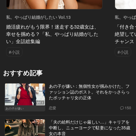
私、やっぱり結婚がしたい Vol.13
私、やっぱり
婚活疲れがもう限界！迷走する32歳女は、
「付き合
幸せを掴める？「私、やっぱり結婚がした
絶望して
い」全話総集編
チャンス
#小説
#小説
おすすめ記事
あの子が嫌い：無個性女が掴みかけた、フ
ァッション誌のポスト。それをかっさらっ
たポッチャリ女の正体
Vol.1
恋愛
150
あの子が嫌い
「夫の給料だけじゃ厳しい…」キャリアを
中断し、ニューヨークで駐妻になった35歳
女の本音