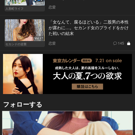
Vol.1
恋愛
人形町ライフ
「女なんて、腐るほどいる」二股男の本性
が露わに…。セカンド女のプライドをかけ
た戦いの結末
Vol.17
恋愛
145
セカンドの逆襲
フォローする