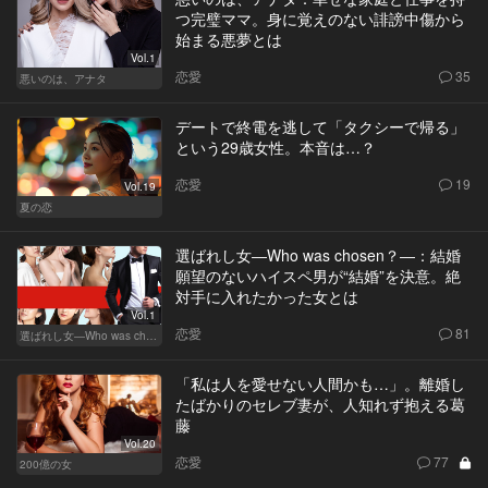
つ完璧ママ。身に覚えのない誹謗中傷から
始まる悪夢とは
Vol.1
恋愛
35
悪いのは、アナタ
デートで終電を逃して「タクシーで帰る」
という29歳女性。本音は…？
恋愛
19
Vol.19
夏の恋
選ばれし女―Who was chosen？―：結婚
願望のないハイスペ男が“結婚”を決意。絶
対手に入れたかった女とは
Vol.1
恋愛
81
選ばれし女―Who was chosen？―
「私は人を愛せない人間かも…」。離婚し
たばかりのセレブ妻が、人知れず抱える葛
藤
Vol.20
恋愛
77
200億の女