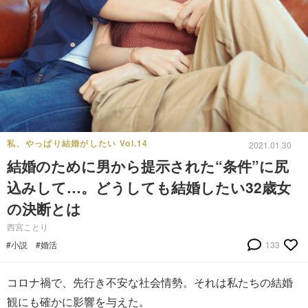
私、やっぱり結婚がしたい Vol.14
2021.01.30
結婚のために男から提示された“条件”に尻
込みして…。どうしても結婚したい32歳女
の決断とは
西宮ことり
#小説
#婚活
133
コロナ禍で、先行き不安な社会情勢。それは私たちの結婚
観にも確かに影響を与えた。