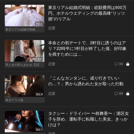
東京リアル結婚式明細：総額費用は900万
円。ホテルウエディングの最高峰“リッツ
婚”のリアル
Vol.1
恋愛
東京リアル結婚式明細
本命との初デートで、2軒目に誘うのはア
リ？22時半に1軒目が終了した後、好印象
を残すためには…
Vol.231
恋愛
30
男と女の答えあわせ【Q】
「こんなカンタンに、成り行きでいい
の…？」男から誘われた女が取った行動
恋愛
99
Vol.4
東京テラス族
タクシー・ドライバー 〜柊舞香〜：港区女
子を辞め、運転手に転職した美女。きっか
けは？
Vol.1
恋愛