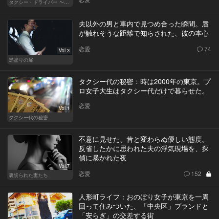
タクシー・ドライバー 〜柊舞香〜
夫以外の男と車内で見つめ合った瞬間。唇
が触れそうな距離で知らされた、彼の本心
恋愛
74
Vol.3
黒塗りの扉
タクシー代の秘密：時は2000年の東京。プ
ロ女子大生はタクシー代だけで暮らせた。
恋愛
Vol.1
タクシー代の秘密
不意に見せた、昔と変わらぬ優しい態度。
反省したかに思われた夫の浮気現場を、探
偵に暴かれた夜
Vol.7
恋愛
152
裏切られた妻たち
人形町ライフ：おのぼり女子が東京を一周
回って住みついた、「中央区」ブランドと
「安らぎ」の交差する街