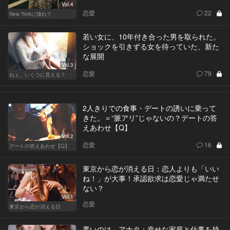
Vol.4
恋愛
22
New Yorkに憧れて
若い女に、10年付き合った男を取られた。
ショックを引きずる女を待っていた、新た
な展開
Vol.3
恋愛
79
ねぇ、いくつに見える？
2人きりでの食事・デートの誘いに乗って
きた。＝“脈アリ”じゃないの？デートの答
えあわせ【Q】
Vol.2
恋愛
16
デートの答えあわせ【Q】
東京から恋が消える日：恋人よりも「いい
ね！」が大事！承認欲求は恋愛じゃ満たせ
ない？
Vol.1
恋愛
東京から恋が消える日
悪いのは、アナタ：幸せな家庭と仕事を持