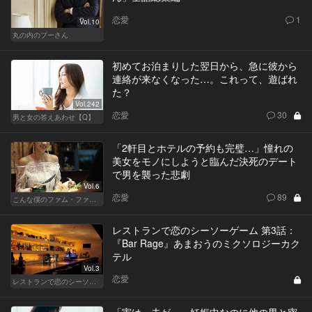
恋愛
1
Vol.10
丸の内のプーさん
初めてお泊まりした翌日から、急に彼から
連絡が来なくなった…。これって、遊ばれ
た？
Vol.242
恋愛
30
男と女の答えあわせ【Q】
「2軒目とホテルの予約も完璧…」憧れの
美女をモノにしようと臨んだ決死のデート
で男を襲った悲劇
Vol.6
恋愛
89
こんな僕のファム・ファタル
レストランで恋のシーソーゲーム 第3話：
『Bar Rage』あまおうのミクソロジーカク
テル
Vol.3
恋愛
レストランで恋のシーソーゲーム（MAN）
「実は、夫が…」妊娠中なのに他の男と密