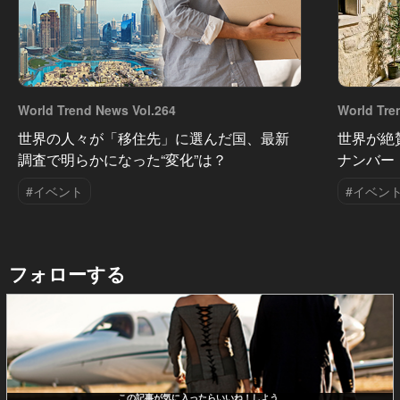
World Trend News Vol.264
World Tre
世界の人々が「移住先」に選んだ国、最新
世界が絶
調査で明らかになった“変化”は？
ナンバー
#イベント
#イベン
フォローする
この記事が気に入ったらいいね！しよう