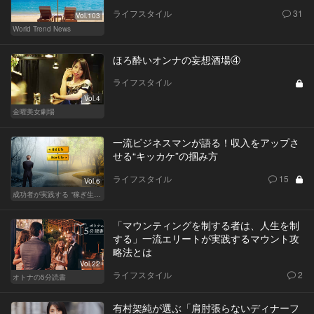
ライフスタイル
31
Vol.103
World Trend News
ほろ酔いオンナの妄想酒場④
ライフスタイル
Vol.4
金曜美女劇場
一流ビジネスマンが語る！収入をアップさ
せる“キッカケ”の掴み方
ライフスタイル
15
Vol.6
成功者が実践する “稼ぎ生活”
「マウンティングを制する者は、人生を制
する」一流エリートが実践するマウント攻
略法とは
Vol.22
ライフスタイル
2
オトナの5分読書
有村架純が選ぶ「肩肘張らないディナーフ