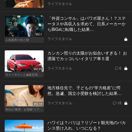
ライフスタイル
「外資コンサル」はパワポ屋さん！？ステ
ータスや高収入を求めて、日系メーカーか
らBIG4に転職した結果…
Vol.1
ライフスタイル
人気業界の光と闇
カンカン照りの太陽がお似合いすぎる！ お
洒落でカッコいいイタリア車５選
ライフスタイル
6
Vol.35
サトータケシと編集部員 船山の"CAR GENTSへの道"
地方移住先で、子どもの“学力格差”に愕
然。急遽、国立小受験を検討した結果…
ライフスタイル
18
Vol.18
現代の“教育・お受験”リアルドキュメント
ハワイは？バリは？リゾート観光地のバカ
ンス受け入れ、いつになる？