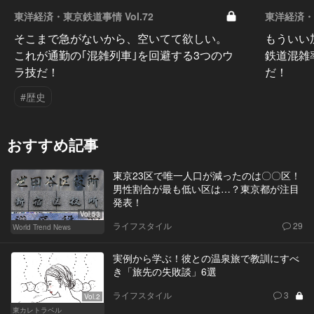
東洋経済・東京鉄道事情 Vol.72
東洋経済・東
そこまで急がないから、空いてて欲しい。
もういい
これが通勤の｢混雑列車｣を回避する3つのウ
鉄道混雑
ラ技だ！
だ！
#歴史
おすすめ記事
東京23区で唯一人口が減ったのは〇〇区！
男性割合が最も低い区は…？東京都が注目
発表！
Vol.53
ライフスタイル
29
World Trend News
実例から学ぶ！彼との温泉旅で教訓にすべ
き「旅先の失敗談」6選
ライフスタイル
3
Vol.2
東カレトラベル