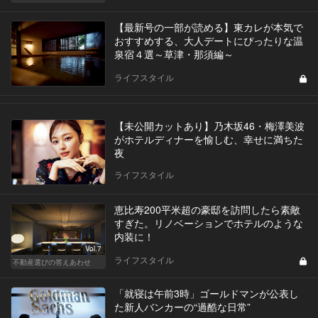
【最新号の一部が読める】東カレが本気で
おすすめする、大人デートにぴったりな温
泉宿４選～草津・那須編～
ライフスタイル
【未公開カットあり】乃木坂46・梅澤美波
がホテルディナーを愉しむ、幸せに満ちた
夜
ライフスタイル
恵比寿200平米超の豪邸を訪問したら素敵
すぎた。リノベーションでホテルのような
内装に！
Vol.7
ライフスタイル
不動産選びの答えあわせ
「就寝は午前3時」ゴールドマンが公表し
た新人バンカーの“過酷な日常”