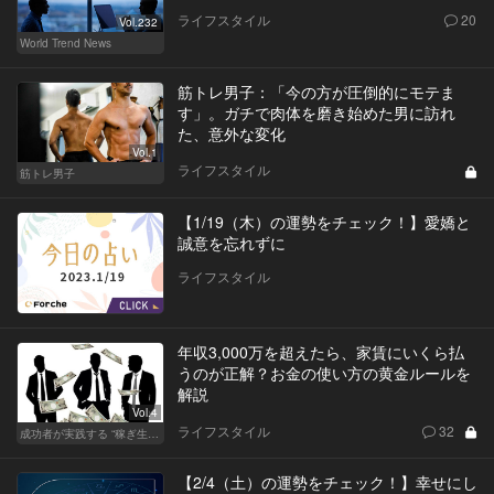
ライフスタイル
20
Vol.232
World Trend News
筋トレ男子：「今の方が圧倒的にモテま
す」。ガチで肉体を磨き始めた男に訪れ
た、意外な変化
Vol.1
ライフスタイル
筋トレ男子
【1/19（木）の運勢をチェック！】愛嬌と
誠意を忘れずに
ライフスタイル
年収3,000万を超えたら、家賃にいくら払
うのが正解？お金の使い方の黄金ルールを
解説
Vol.4
ライフスタイル
32
成功者が実践する “稼ぎ生活”
【2/4（土）の運勢をチェック！】幸せにし