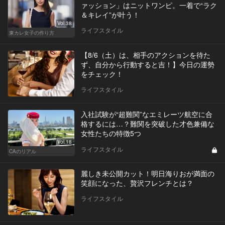
ァッション」はニットワンピ。一着で“ラク
＆キレイ”が叶う！
Vol.38
ライフスタイル
東カレ女子の作り方
【8/6（土）は、相手のアクションを待た
ず、自分から行動すると吉！】今日の運勢
をチェック！
ライフスタイル
入社試験が“超難関”なエミレーツ航空に合
格するには…？難関を突破した才色兼備な
女性たちの特徴5つ
Vol.18
ライフスタイル
CAのリアル
麗しき未公開カット！明日海りおが満面の
笑顔になった、贅沢フレンチとは？
ライフスタイル