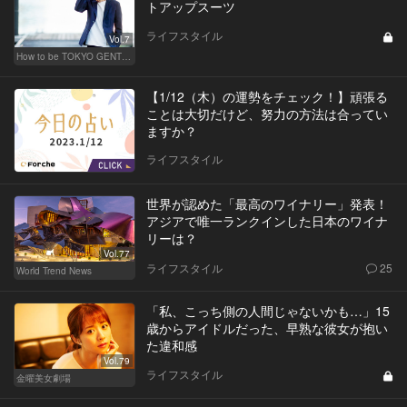
トアップスーツ
ライフスタイル
Vol.7
How to be TOKYO GENTS 東京人よ、紳士たれ！
【1/12（木）の運勢をチェック！】頑張る
ことは大切だけど、努力の方法は合ってい
ますか？
ライフスタイル
世界が認めた「最高のワイナリー」発表！
アジアで唯一ランクインした日本のワイナ
リーは？
Vol.77
ライフスタイル
25
World Trend News
「私、こっち側の人間じゃないかも…」15
歳からアイドルだった、早熟な彼女が抱い
た違和感
Vol.79
ライフスタイル
金曜美女劇場