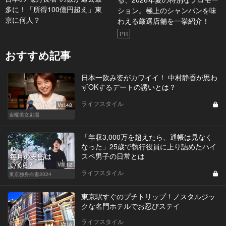
多に！「所得100億円超え」東
ション。極上のシャンパンを味
京に何人？
わえる厳選店舗を一挙紹介！
PR
おすすめ記事
日本一飲み姿がカワイイ！ 中村静香が思わ
ずOKするデートの誘いとは？
ライフスタイル
Vol.48
金曜美女劇場
「年収3,000万を超えたら、通帳は見なく
なった」25歳で執行役員に上り詰めたハイ
スペ男子の日常とは
Vol.12
ライフスタイル
東京独身白書2024
東京駅すぐのプチトリップ！ノスタルジッ
クな名門ホテルでお忍びステイ
ライフスタイル
Vol.6