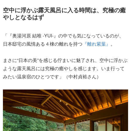
空中に浮かぶ露天風呂に入る時間は、究極の癒
やしとなるはず
「『奥湯河原 結唯 -YUI-』の中でも気になっているのが、
日本邸宅の風情ある４棟の離れを持つ
『離れ紫葉』
。
まさに“日本の美”を感じる佇まいに魅了され、空中に浮かぶ
ような露天風呂には究極の癒やしを感じます。いま行って
みたい温泉宿のひとつです」（中村貞裕さん）