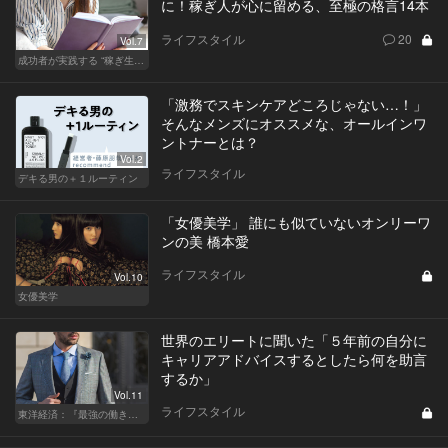
に！稼ぎ人が心に留める、至極の格言14本
ライフスタイル
20
Vol.7
成功者が実践する “稼ぎ生活”
「激務でスキンケアどころじゃない…！」
そんなメンズにオススメな、オールインワ
ントナーとは？
Vol.2
ライフスタイル
デキる男の＋１ルーティン
「女優美学」 誰にも似ていないオンリーワ
ンの美 橋本愛
ライフスタイル
Vol.10
女優美学
世界のエリートに聞いた「５年前の自分に
キャリアアドバイスするとしたら何を助言
するか」
Vol.11
ライフスタイル
東洋経済：『最強の働き方』『一流の育て方』