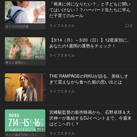
「将来に何になりたい？」と子どもに聞い
てはいけない！？ハーバード生たちに学ん
だ子育てのルール
Vol.8
ライフスタイル
2
オトナの5分読書
【3/14（月）～3/20（日）】12星座別に、
あなたの1週間の運勢をチェック！
ライフスタイル
Vol.52
東カレ週間占い
THE RAMPAGEのRIKUが語る、美味しす
ぎて震えながら食べた鮨の思い出とは
ライフスタイル
宮﨑駿監督の新作映画から、石野卓球＆大
沢伸一が集結するDJイベントまで。今週末
はどこへ行く？
Vol.2
ライフスタイル
大人の週末ToDoリスト