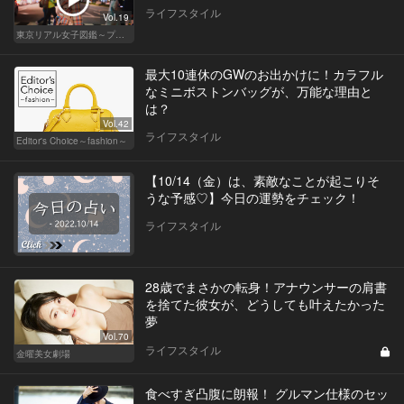
ライフスタイル
Vol.19
東京リアル女子図鑑～プロローグ編～
最大10連休のGWのお出かけに！カラフル
なミニボストンバッグが、万能な理由と
は？
Vol.42
ライフスタイル
Editor's Choice～fashion～
【10/14（金）は、素敵なことが起こりそ
うな予感♡】今日の運勢をチェック！
ライフスタイル
28歳でまさかの転身！アナウンサーの肩書
を捨てた彼女が、どうしても叶えたかった
夢
Vol.70
ライフスタイル
金曜美女劇場
食べすぎ凸腹に朗報！ グルマン仕様のセッ