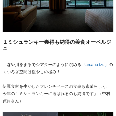
１ミシュランキー獲得も納得の美食オーベルジ
ュ
「森や川をまるでシアターのように眺める
『arcana izu』
の
くつろぎ空間は癒やしの極み！
伊豆食材を生かしたフレンチベースの食事も素晴らしく、
今年の１ミシュランキーに選ばれるのも納得です」（中村
貞裕さん）