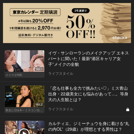
イヴ・サンローランのメイクアップ エキス
パートに聞いた！最新“港区キャリア女
子”メイクの全貌
Vol.1
ライフスタイル
メイクが9割
「恋も仕事も全力で挑みたい♡」ミス青山
出身・22歳美女にも悩みがあって…。等身
大の人生観とは？
Vol.2
ライフスタイル
美女にQ＆A～ミスコン出身者の幸福論～
カルティエ、ジミーチュウを身に着ける“丸
の内OL”（29歳）が理想とする男性は？