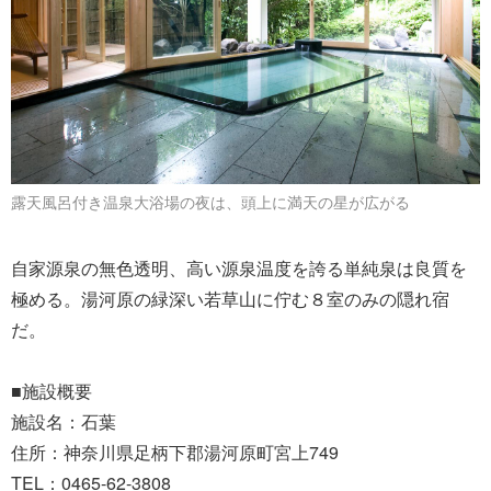
露天風呂付き温泉大浴場の夜は、頭上に満天の星が広がる
自家源泉の無色透明、高い源泉温度を誇る単純泉は良質を
極める。湯河原の緑深い若草山に佇む８室のみの隠れ宿
だ。
■施設概要
施設名：石葉
住所：神奈川県足柄下郡湯河原町宮上749
TEL：0465-62-3808