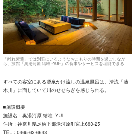
「離れ紫葉」では別荘にいるようなおこもりの時間を過ごしなが
ら、旅館「奥湯河原 結唯 -YUI-」の食事やサービスを堪能できる
すべての客室にある源泉かけ流しの温泉風呂は、清流「藤
木川」に面していて川のせせらぎを感じられる。
■施設概要
施設名：奥湯河原 結唯 -YUI-
住所：神奈川県足柄下郡湯河原町宮上683-25
TEL：0465-63-6643