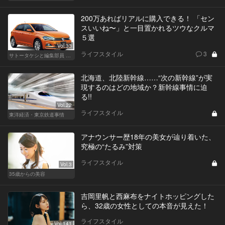
200万あればリアルに購入できる！ 「セン
スいいね〜」と一目置かれるツウなクルマ
５選
Vol.33
ライフスタイル
3
サトータケシと編集部員 船山の"CAR GENTSへの道"
北海道、北陸新幹線……“次の新幹線”が実
現するのはどの地域か？新幹線事情に迫
る!!
Vol.22
ライフスタイル
東洋経済・東京鉄道事情
アナウンサー歴18年の美女が辿り着いた、
究極の“たるみ”対策
ライフスタイル
Vol.3
35歳からの美容
吉岡里帆と西麻布をナイトホッピングした
ら、32歳の女性としての本音が見えた！
ライフスタイル
Vol.141