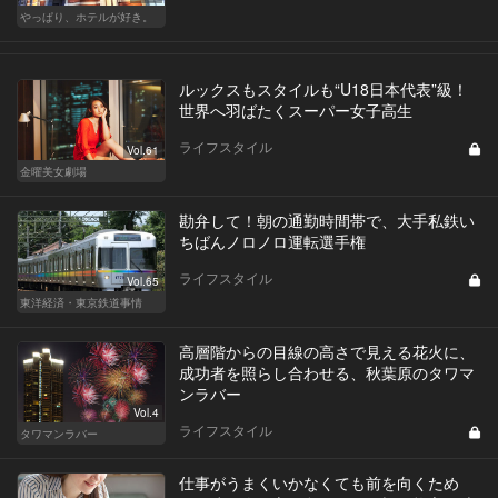
やっぱり、ホテルが好き。
ルックスもスタイルも“U18日本代表”級！
世界へ羽ばたくスーパー女子高生
ライフスタイル
Vol.61
金曜美女劇場
勘弁して！朝の通勤時間帯で、大手私鉄い
ちばんノロノロ運転選手権
ライフスタイル
Vol.65
東洋経済・東京鉄道事情
高層階からの目線の高さで見える花火に、
成功者を照らし合わせる、秋葉原のタワマ
ンラバー
Vol.4
ライフスタイル
タワマンラバー
仕事がうまくいかなくても前を向くため