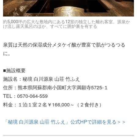
約5,000坪の広大な敷地内にある12室の独立した離れ客室。源泉か
け流し露天風呂のほか、すべてに囲炉裏を有する
泉質は天然の保湿成分メタケイ酸が豊富で肌がつるつる
に。
■施設概要
施設名：秘境 白川源泉 山荘 竹ふえ
住所：熊本県阿蘇郡南小国町大字満願寺5725-１
TEL：0570-064-559
料金：１泊１室２名￥166,000～（２食付き）
「秘境 白川源泉 山荘 竹ふえ」公式HPで詳細を見る＞＞