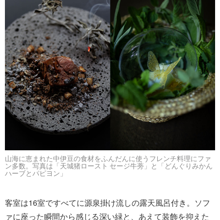
山海に恵まれた中伊豆の食材をふんだんに使うフレンチ料理にファ
ン多数。写真は「天城猪ロースト セージ牛蒡」と「どんぐりみかん
ハーブとパピヨン」
客室は16室ですべてに源泉掛け流しの露天風呂付き。ソフ
ァに座った瞬間から感じる深い緑と、あえて装飾を抑えた