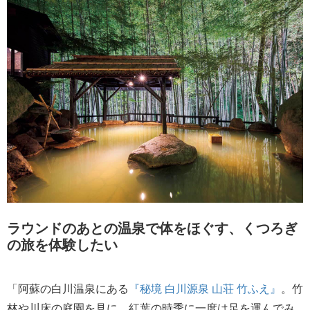
ラウンドのあとの温泉で体をほぐす、くつろぎ
の旅を体験したい
「阿蘇の白川温泉にある
『秘境 白川源泉 山荘 竹ふえ』
。竹
林や川床の庭園を見に、紅葉の時季に一度は足を運んでみ