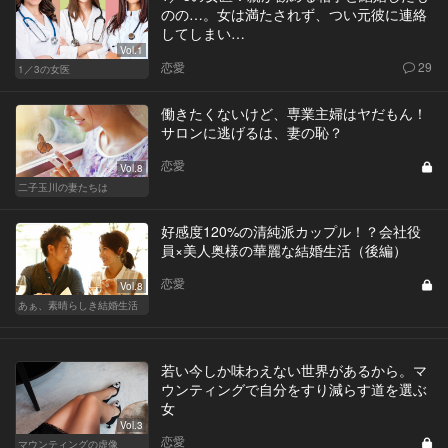
のの…。女は満たされず、つい元彼に連絡
してしまい…
Vol.1
恋愛
29
1／3の女医
働きたくないけど、専業主婦はヤだもん！
サロンに逃げるは、妻の恥？
恋愛
Vol.8
二子玉川の妻たちは
好感度120%の清純派カップル！？会社役
員×美人奥様の華麗な結婚生活（後編）
恋愛
Vol.8
あぁ、素晴らしき結婚生活
若い今しか味わえない世界があるから。マ
ウンティングで自分をすり減らす道を選ぶ
女
Vol.3
恋愛
マウンティングの虚像