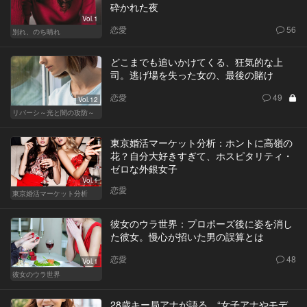
砕かれた夜
Vol.1
恋愛
56
別れ、のち晴れ
どこまでも追いかけてくる、狂気的な上
司。逃げ場を失った女の、最後の賭け
恋愛
49
Vol.12
リバーシ～光と闇の攻防～
東京婚活マーケット分析：ホントに高嶺の
花？自分大好きすぎて、ホスピタリティ・
ゼロな外銀女子
Vol.1
恋愛
東京婚活マーケット分析
彼女のウラ世界：プロポーズ後に姿を消し
た彼女。慢心が招いた男の誤算とは
恋愛
48
Vol.1
彼女のウラ世界
28歳キー局アナが語る、“女子アナやモデ