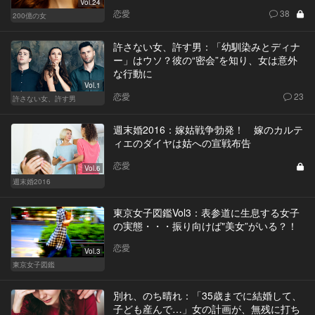
Vol.24
恋愛
38
200億の女
許さない女、許す男：「幼馴染みとディナ
ー」はウソ？彼の“密会”を知り、女は意外
な行動に
Vol.1
恋愛
23
許さない女、許す男
週末婚2016：嫁姑戦争勃発！ 嫁のカルテ
ィエのダイヤは姑への宣戦布告
恋愛
Vol.6
週末婚2016
東京女子図鑑Vol3：表参道に生息する女子
の実態・・・振り向けば"美女”がいる？！
恋愛
Vol.3
東京女子図鑑
別れ、のち晴れ：「35歳までに結婚して、
子ども産んで…」女の計画が、無残に打ち