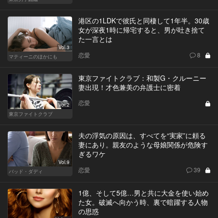
港区の1LDKで彼氏と同棲して1年半。30歳
女が深夜1時に帰宅すると、男が吐き捨て
た一言とは
Vol.3
恋愛
8
マティーニのほかにも
東京ファイトクラブ：和製G・クルーニー
妻出現！才色兼美の弁護士に密着
恋愛
Vol.2
東京ファイトクラブ
夫の浮気の原因は、すべてを“実家”に頼る
妻にあり。親友のような母娘関係が危険す
ぎるワケ
Vol.9
恋愛
39
バッド・ダディ
1億、そして5億…男と共に大金を使い始め
た女。破滅へ向かう時、裏で暗躍する人物
の思惑