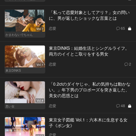
「私って恋愛対象としてアリ？」女の問い
に、男が返したショックな言葉とは
恋愛
65
Vol.7
かまわないでちゃん
東京DINKS：結婚生活とシングルライフ。
両方のイイとこ取りをする男女
恋愛
2
Vol.1
東京DINKS
「0.2ctのダイヤじゃ、私の気持ちは動かな
い。」年下男のプロポーズを突き返した、
美女の思惑とは
Vol.4
恋愛
48
悪い女
東京女子図鑑 Vol.1：六本木に生息する女
子《ポン女》
恋愛