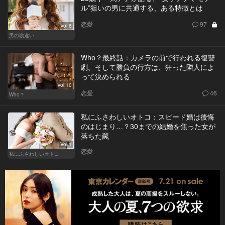
ル”狙いの男に共通する、ある特徴とは
恋愛
97
Vol.6
男の勘違い
Who？最終話：カメラの前で行われる復讐
劇。そして勝負の行方は、狂った隣人によ
って決められる
Vol.10
恋愛
46
Who？
私にふさわしいオトコ：スピード婚は後悔
のはじまり…？30までの結婚を焦った女が
落ちた罠
Vol.1
恋愛
私にふさわしいオトコ