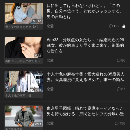
口に出しては言わないけれど…。「この
男、自分本位そう」と女がジャッジする、
男の言動とは
Vol.96
恋愛
122
男と女の答えあわせ【A】
Age33～分岐点の女たち～：結婚間近の29
歳女。彼が約束より早く家に来て、衝撃的
な告白を…
Vol.1
恋愛
86
Age33～分岐点の女たち～
十人十色の麻布十番：愛犬連れの35歳美人
妻。天真爛漫に見える彼女の、唯一の悩み
恋愛
87
Vol.1
十人十色の麻布十番
東京男子図鑑：晴れて慶應ボーイとなった
男を待ち受ける、庶民とセレブの分厚い壁
恋愛
138
Vol.1
東京男子図鑑