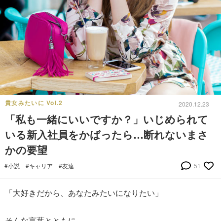
貴女みたいに Vol.2
2020.12.23
「私も一緒にいいですか？」いじめられて
いる新入社員をかばったら…断れないまさ
かの要望
#小説
#キャリア
#友達
51
「大好きだから、あなたみたいになりたい」
そんな言葉とともに、