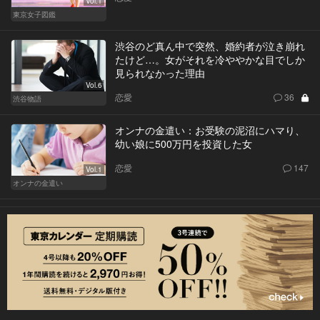
Vol.1
東京女子図鑑
渋谷のど真ん中で突然、婚約者が泣き崩れ
たけど…。女がそれを冷ややかな目でしか
見られなかった理由
Vol.6
恋愛
36
渋谷物語
オンナの金遣い：お受験の泥沼にハマり、
幼い娘に500万円を投資した女
恋愛
147
Vol.1
オンナの金遣い