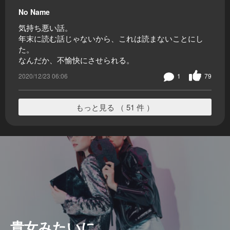
No Name
気持ち悪い話。
年末に読む話じゃないから、これは読まないことにし
た。
なんだか、不愉快にさせられる。
2020/12/23 06:06
1
79
もっと見る （ 51 件 ）
貴女みたいに