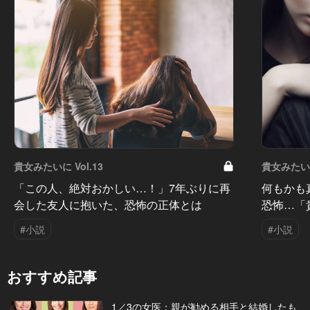
貴女みたいに Vol.13
貴女みたいに 
「この人、絶対おかしい…！」7年ぶりに再
何もかも
会した友人に抱いた、恐怖の正体とは
恐怖…「
#小説
#小説
おすすめ記事
1／3の女医：親が勧める相手と結婚したも