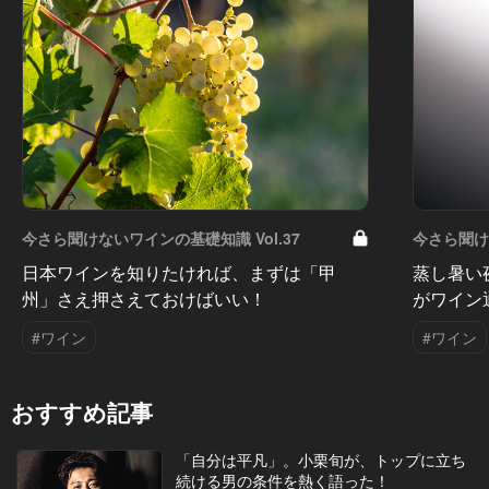
今さら聞けないワインの基礎知識 Vol.37
今さら聞けな
日本ワインを知りたければ、まずは「甲
蒸し暑い
州」さえ押さえておけばいい！
がワイン
#ワイン
#ワイン
おすすめ記事
「自分は平凡」。小栗旬が、トップに立ち
続ける男の条件を熱く語った！