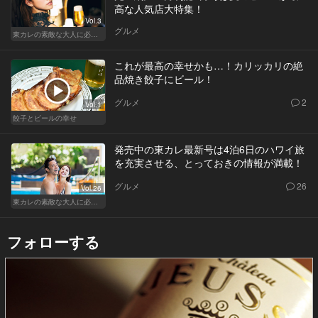
高な人気店大特集！
Vol.3
グルメ
東カレの素敵な大人に必要なこと
これが最高の幸せかも…！カリッカリの絶
品焼き餃子にビール！
グルメ
2
Vol.1
餃子とビールの幸せ
発売中の東カレ最新号は4泊6日のハワイ旅
を充実させる、とっておきの情報が満載！
グルメ
26
Vol.26
東カレの素敵な大人に必要なこと
フォローする