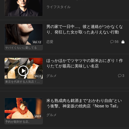
ライフスタイル
男の家で一日中…。彼と連絡がつかなくな
り、発狂した女が取ったありえない行動
恋愛
56
Vol.12
ヤバイくらいに愛してる
ほっかほかでツヤツヤの新米おにぎり！作
りたてが最高に美味しい名店
グルメ
3
Vol.5
東京を代表する人気店！ほかほか絶品おにぎり
米も熟成肉も銘酒まで“おかわり自由”とい
う衝撃。神楽坂の焼肉店『Nose to Tail』
グルメ
Vol.9
予約が殺到する店。