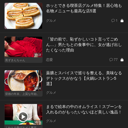
ホッとできる喫茶店グルメ特集！居心地も
名物メニューも最高な店5選
グルメ
1
「皆の前で、恥ずかしいコト言ってごめ
ん…」男たちとの食事中に、女が逃げ出し
たくなった理由
Vol.3
恋愛
77
黒ずきんちゃん
薬膳とスパイスで巡りを整える。美味なる
デトックスがかなう【火鍋レストラン5
選】
Vol.4
グルメ
背徳の年末、上質な年始。
まるで絵本の中のオムライス！スプーンを
入れるのがもったいないほど美しい逸品！
グルメ
Vol.1
ふわとろ卵グルメ！東京で外せない人気店