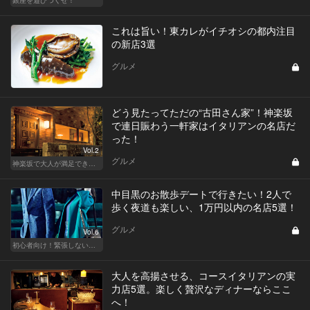
これは旨い！東カレがイチオシの都内注目
の新店3選
グルメ
どう見たってただの“古田さん家”！神楽坂
で連日賑わう一軒家はイタリアンの名店だ
った！
Vol.2
グルメ
神楽坂で大人が満足できる、おしゃれデート！
中目黒のお散歩デートで行きたい！2人で
歩く夜道も楽しい、1万円以内の名店5選！
グルメ
Vol.6
初心者向け！緊張しない東京デートプラン
大人を高揚させる、コースイタリアンの実
力店5選。楽しく贅沢なディナーならここ
へ！