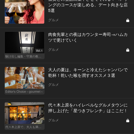
ングのコースが楽しめる、デート向きな店
5選
グルメ
肉食先輩との夜はカウンター寿司→ハムカ
ツで更けていく
グルメ
Vol.1
駆け出し編集・守屋の教えて 今宵の美食モンスター♡
大人の夏は、キーンと冷えたシャンパンで
乾杯！乾いた喉を潤すオススメ３選
グルメ
Vol.18
Editor's Choice～gourmet～
代々木上原をハイレベルなグルメタウンに
押し上げた「星つきフレンチ」はここだ！
グルメ
Vol.2
代々木上原で、大人も満足な“映える”デート