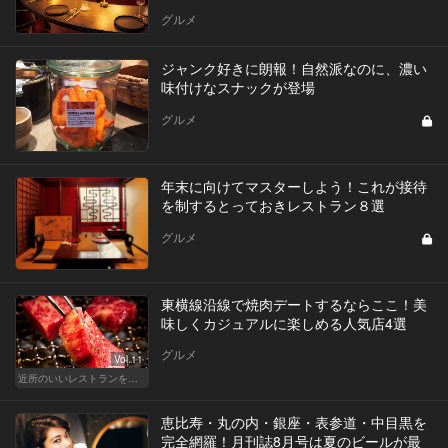
グルメ
ジャンク好きに朗報！自然派なのに、濃い
味付けなスナックが登場
グルメ
年末に向けてマスターしよう！これが接待
を制するとっておきレストラン８選
グルメ
東横線沿線で焼肉デートするならここ！美
味しくカジュアルに楽しめる人気店4選
グルメ
Vol.11
近所のいいレストランを知りたい！東横、目黒線、世田谷などを深堀！
恵比寿・丸の内・銀座・表参道・中目黒を
完全網羅！月刊誌8月号は夏のビールが最