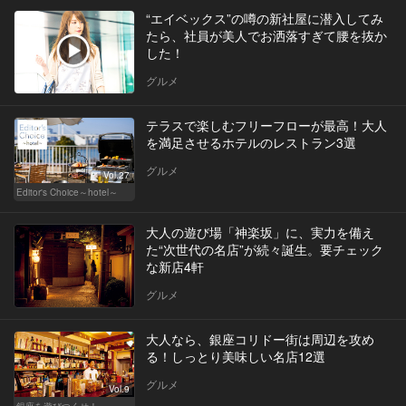
“エイベックス”の噂の新社屋に潜入してみ
たら、社員が美人でお洒落すぎて腰を抜か
した！
グルメ
テラスで楽しむフリーフローが最高！大人
を満足させるホテルのレストラン3選
グルメ
Vol.27
Editor's Choice～hotel～
大人の遊び場「神楽坂」に、実力を備え
た“次世代の名店”が続々誕生。要チェック
な新店4軒
グルメ
大人なら、銀座コリドー街は周辺を攻め
る！しっとり美味しい名店12選
グルメ
Vol.9
銀座を遊びつくせ！