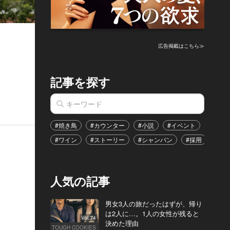
広告掲載はこちら≫
記事を探す
#焼き鳥
#カウンター
#小説
#イベント
#港区
#ワイン
#ストーリー
#シャンパン
#採用
#恋
人気の記事
男女3人の旅だったはずが、帰り
は2人に…。1人の女性が残ると
Vol.74
決めた理由
TOUGH COOKIES