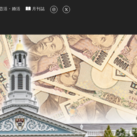
新のグルメ、洗練されたライフスタイル情報
恋活・婚活
月刊誌