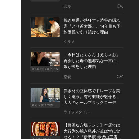
恋愛
6
焼き鳥通が熱狂する渋谷の隠れ
家『とり茶太郎』。14年目も予
約困難であり続ける理由
グルメ
「今日はたくさん甘えちゃお」
再会した母の無邪気な一言に、
Vol.73
娘が激怒した理由
TOUGH COOKIES
恋愛
9
異素材の立体感でドレープを美
しく纏う。有村架純が魅せる、
Vol.53
大人のオールブラックコーデ
東カレ女子の作り方
ライフスタイル
【贅沢な穴場ランチ】本店では
大行列の焼き鳥丼が並ばずに食
Vol.7
せる！？『伊勢廣 赤坂山王店』