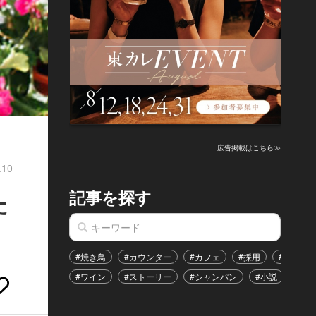
広告掲載はこちら≫
.10
記事を探す
た
#焼き鳥
#カウンター
#カフェ
#採用
#恋愛
#ワイン
#ストーリー
#シャンパン
#小説
#イ