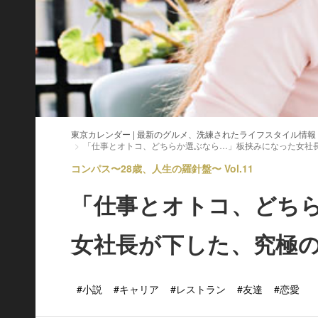
東京カレンダー | 最新のグルメ、洗練されたライフスタイル情報
「仕事とオトコ、どちらか選ぶなら…」板挟みになった女社
コンパス〜28歳、人生の羅針盤〜 Vol.11
「仕事とオトコ、どち
女社長が下した、究極
#小説
#キャリア
#レストラン
#友達
#恋愛