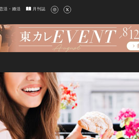
新のグルメ、洗練されたライフスタイル情報
恋活・婚活
月刊誌