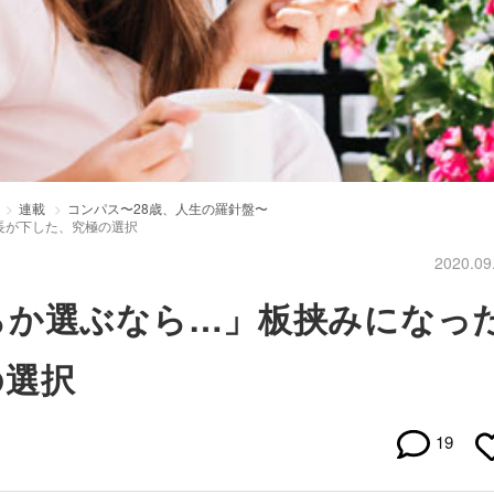
連載
コンパス〜28歳、人生の羅針盤〜
長が下した、究極の選択
2020.09
らか選ぶなら…」板挟みになっ
の選択
19