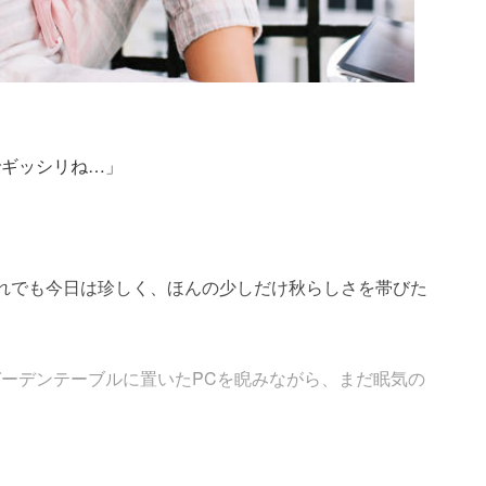
でギッシリね…」
れでも今日は珍しく、ほんの少しだけ秋らしさを帯びた
ーデンテーブルに置いたPCを睨みながら、まだ眠気の