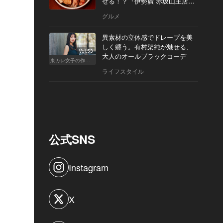
せる！？『伊勢廣 赤坂山王店』
へ
グルメ
異素材の立体感でドレープを美
しく纏う。有村架純が魅せる、
Vol.53
大人のオールブラックコーデ
東カレ女子の作り方
ライフスタイル
公式SNS
Instagram
X