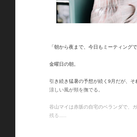
「朝から夜まで、今日もミーティング
金曜日の朝。
引き続き猛暑の予想が続く9月だが、そ
涼しい風が頬を撫でる。
谷山マイは赤坂の自宅のベランダで、ガ
残る......