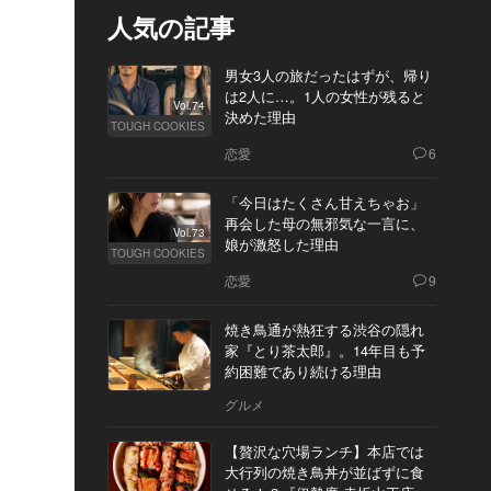
人気の記事
男女3人の旅だったはずが、帰り
は2人に…。1人の女性が残ると
Vol.74
決めた理由
TOUGH COOKIES
恋愛
6
「今日はたくさん甘えちゃお」
再会した母の無邪気な一言に、
Vol.73
娘が激怒した理由
TOUGH COOKIES
恋愛
9
焼き鳥通が熱狂する渋谷の隠れ
家『とり茶太郎』。14年目も予
約困難であり続ける理由
グルメ
【贅沢な穴場ランチ】本店では
大行列の焼き鳥丼が並ばずに食