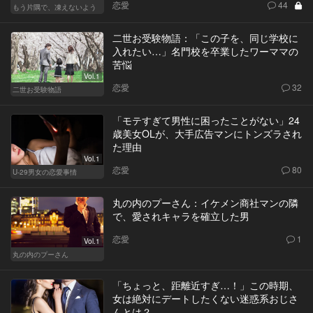
恋愛
44
もう片隅で、凍えないよう
二世お受験物語：「この子を、同じ学校に
入れたい…」名門校を卒業したワーママの
苦悩
Vol.1
恋愛
32
二世お受験物語
「モテすぎて男性に困ったことがない」24
歳美女OLが、大手広告マンにトンズラされ
た理由
Vol.1
恋愛
80
U-29男女の恋愛事情
丸の内のプーさん：イケメン商社マンの隣
で、愛されキャラを確立した男
恋愛
1
Vol.1
丸の内のプーさん
「ちょっと、距離近すぎ…！」この時期、
女は絶対にデートしたくない迷惑系おじさ
んとは？