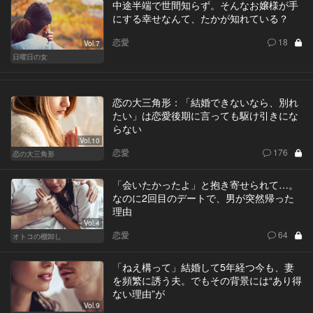
中途半端で世間知らず。そんなお嬢様が手
にする幸せなんて、たかが知れている？
恋愛
18
Vol.7
日曜日の女
恋の大三角形：「結婚できないなら、別れ
たい」は恋愛後期に言っても駆け引きにな
らない
Vol.10
恋愛
176
恋の大三角形
「会いたかったよ」と抱き寄せられて…。
なのに2回目のデートで、男が突然帰った
理由
Vol.4
恋愛
64
オトコの棚卸し
「ねえ構って」結婚して5年経つ今も、妻
を頻繁に誘う夫。でもその背景には“あり得
ない理由”が
Vol.9