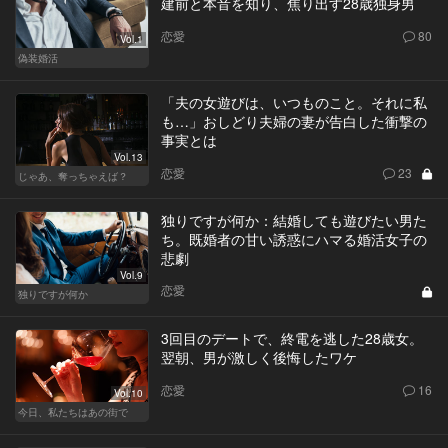
建前と本音を知り、焦り出す28歳独身男
恋愛
80
Vol.1
偽装婚活
「夫の女遊びは、いつものこと。それに私
も…」おしどり夫婦の妻が告白した衝撃の
事実とは
Vol.13
恋愛
23
じゃあ、奪っちゃえば？
独りですが何か：結婚しても遊びたい男た
ち。既婚者の甘い誘惑にハマる婚活女子の
悲劇
Vol.9
恋愛
独りですが何か
3回目のデートで、終電を逃した28歳女。
翌朝、男が激しく後悔したワケ
恋愛
16
Vol.10
今日、私たちはあの街で