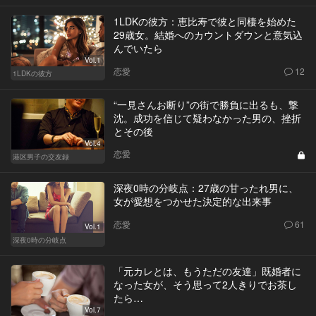
1LDKの彼方：恵比寿で彼と同棲を始めた
29歳女。結婚へのカウントダウンと意気込
んでいたら
Vol.1
恋愛
12
1LDKの彼方
“一見さんお断り”の街で勝負に出るも、撃
沈。成功を信じて疑わなかった男の、挫折
とその後
Vol.4
恋愛
港区男子の交友録
深夜0時の分岐点：27歳の甘ったれ男に、
女が愛想をつかせた決定的な出来事
恋愛
61
Vol.1
深夜0時の分岐点
「元カレとは、もうただの友達」既婚者に
なった女が、そう思って2人きりでお茶し
たら…
Vol.7