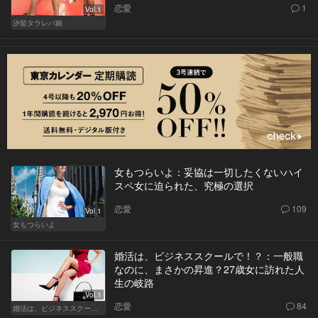
恋愛
1
Vol.1
汐留タラレバ娘
女もつらいよ：妥協は一切したくないハイ
スペ女に迫られた、究極の選択
恋愛
109
Vol.1
女もつらいよ
婚活は、ビジネススクールで！？：一般職
なのに、まさかの昇進？27歳女に訪れた人
生の岐路
Vol.1
恋愛
84
婚活は、ビジネススクールで！？