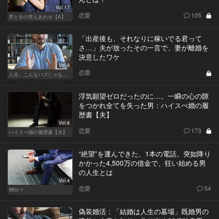
Vol.17
恋愛
105
男と女の答えあわせ【A】
「出産後も、それなりに稼いでる君って
さ…」夫が放ったその一言で、妻が離婚を
決意したワケ
Vol.8
恋愛
人生、こんなハズじゃなかった。～ハイスペの憂鬱～
浮気願望ゼロだったのに…。一瞬の心の隙
をつかれ全てを失った男：ハイスぺ婚の履
歴書【夫】
Vol.6
恋愛
173
ハイスペ婚の履歴書【夫】
“絶望”を運んできた、1本の電話。突如降り
かかった4,500万の借金で、狂い始める男
の人生とは
Vol.4
恋愛
54
Who？
偽装婚活：「結婚は人生の墓場」既婚男の