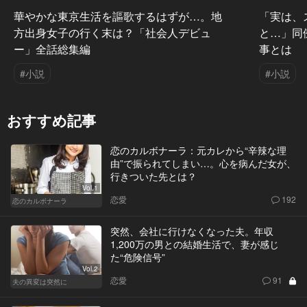
華やかな東京生活を謳歌するはずが…。地
「実は、
方出身女子の行く末は？「社会人デビュ
と…」同
ー」全話総集編
事とは
#小説
#小説
おすすめ記事
恋のカルボナーラ：元カレから“辛辣な理
由”で振られてしまい…。心を病んだ女が、
行きついた先とは？
Vol.1
恋愛
192
恋のカルボナーラ
突然、会社に行けなくなった夫。年収
1,200万の男との結婚生活で、妻が感じ
た“危険信号”
Vol.2
恋愛
91
夫の異変は突然に