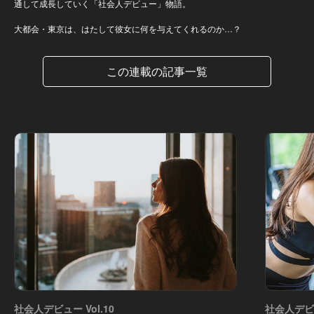
通して成長していく「社会人デビュー」物語。
大都会・東京は、はたして彼女に何を与えてくれるのか…？
この連載の記事一覧
社会人デビュー Vol.10
社会人デビュ