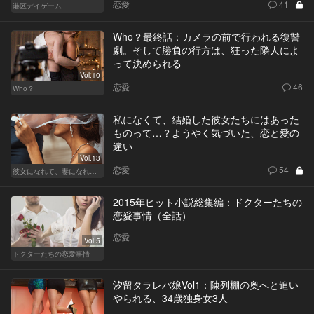
恋愛
41
港区デイゲーム
Who？最終話：カメラの前で行われる復讐
劇。そして勝負の行方は、狂った隣人によ
って決められる
Vol.10
恋愛
46
Who？
私になくて、結婚した彼女たちにはあった
ものって…？ようやく気づいた、恋と愛の
違い
Vol.13
恋愛
54
彼女になれて、妻になれない
2015年ヒット小説総集編：ドクターたちの
恋愛事情（全話）
恋愛
Vol.5
ドクターたちの恋愛事情
汐留タラレバ娘Vol1：陳列棚の奥へと追い
やられる、34歳独身女3人