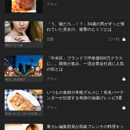
グルメ
「う、嘘だろ…！？」34歳の男がずっと憧
れていた美女の、衝撃のヒミツとは
恋愛
132
Vol.2
東京テラス族
「中央区」ブランドで坪単価500万クラス
に…。開発が進み、一流企業会社員に人気
の街とは
Vol.8
グルメ
東京ご近所探訪
いつもの食材が本格グルメに！有名バーテ
ンダーが伝授する奇跡の油揚げレシピ3選
グルメ
Vol.28
有名バーテンダーが伝授する簡単つまみレシピ
東カレ編集部員が高級フレンチの料理キッ