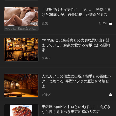
「彼氏ではナイ男性に、つい…」誘惑に負
けた26歳女が、過去に犯した致命的ミス
恋愛
29
Vol.3
それでも、私は東京で消耗する
“ママ森”こと森英恵との大切な思い出も詰
まっている。森泉の愛する赤坂にある隠れ
家
グルメ
人気カフェの個室に出現！相手との距離が
グッと縮まるL字型ソファの魔法を体験せ
よ
グルメ
東銀座の肉ビストロといえばここ！肉好き
なら押さえるべき東京屈指の人気店