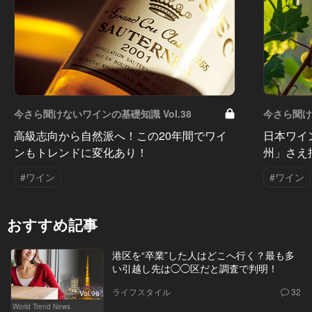
今さら聞けないワインの基礎知識 Vol.38
今さら聞けな
高級志向から自然派へ！この20年間でワイ
日本ワイ
ンもトレンドに変化あり！
州」さえ
#ワイン
#ワイン
おすすめ記事
港区を“卒業”した人はどこへ行く？最も多
い引越し先は◯◯区だと調査で判明！
ライフスタイル
32
Vol.96
World Trend News