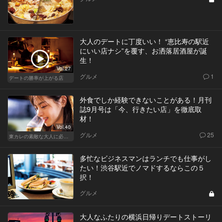
大人のデートに丁度いい！ “恵比寿の駅近
にいい店ナシ”を覆す、お洒落居酒屋が誕
生！
Vol.27
グルメ
1
デートの勝率が上がる店
外食でしか経験できないことがある！月刊
誌9月号は「今、行きたい店」を徹底取
材！
Vol.40
グルメ
25
東カレの素敵な大人に必要なこと
多忙なビジネスマンはランチでも仕事がし
たい！渋谷駅近でノマドするならこの５
択！
グルメ
大人なふたりの横浜日帰りデートストーリ