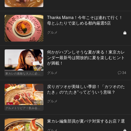
Thanks Mama！今年こそは連れて行く！
母とふたりで楽しめる都内厳選5店
グルメ
何かがハプンしそうな夏が来る！東京カレ
ンダー最新号は開放的に夏を楽しむヒント
が満載！
Vol.27
グルメ
34
東カレの素敵な大人に必要なこと
戻りガツオが美味しい季節！「カツオのた
たき」の“たたき”ってどういう意味？
グルメ
Vol.15
グルメトリビア！飲み会やデートで会話のネタになるQ＆A
東カレ編集部員が夏バテ対策するお店７選
グルメ