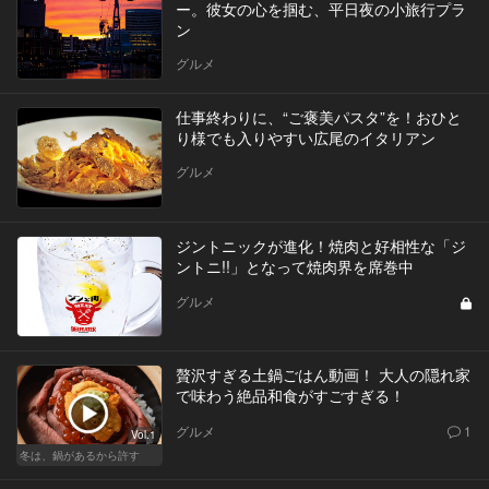
ー。彼女の心を掴む、平日夜の小旅行プラ
ン
グルメ
仕事終わりに、“ご褒美パスタ”を！おひと
り様でも入りやすい広尾のイタリアン
グルメ
ジントニックが進化！焼肉と好相性な「ジ
ントニ!!」となって焼肉界を席巻中
グルメ
贅沢すぎる土鍋ごはん動画！ 大人の隠れ家
で味わう絶品和食がすごすぎる！
グルメ
1
Vol.1
冬は、鍋があるから許す