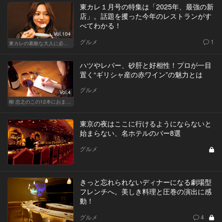
東カレ１月号の特集は「2025年、最強の新
店」。話題を攫った今年のレストランがす
べてわかる！
Vol.104
グルメ
1
東カレの素敵な大人に必要なこと
ハツやレバー、砂肝と好相性！プロが一目
置く“ギリシャ産の赤ワイン”の魅力とは
グルメ
Vol.4
柳 忠之のこの12本におまかせ
東京の夜はここに行けるようにならないと
始まらない、名ホテルのバー8選
グルメ
きっと忘れられないディナーになる劇場型
フレンチへ。美しき料理と圧巻の演出に感
動！
グルメ
4