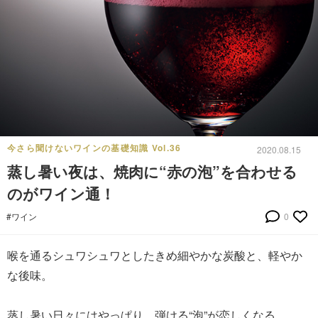
今さら聞けないワインの基礎知識 Vol.36
2020.08.15
蒸し暑い夜は、焼肉に“赤の泡”を合わせる
のがワイン通！
#ワイン
0
喉を通るシュワシュワとしたきめ細やかな炭酸と、軽やか
な後味。
蒸し暑い日々にはやっぱり、弾ける“泡”が恋しくなる。