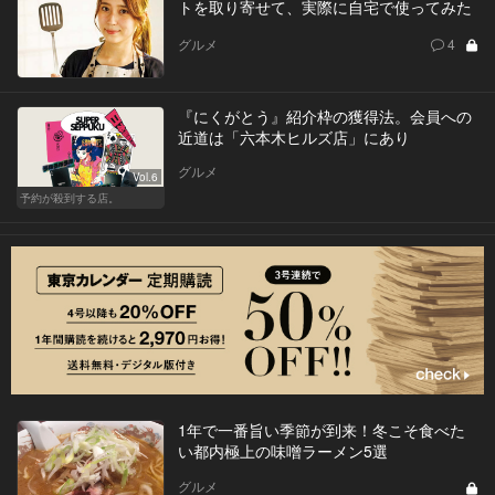
トを取り寄せて、実際に自宅で使ってみた
グルメ
4
『にくがとう』紹介枠の獲得法。会員への
近道は「六本木ヒルズ店」にあり
グルメ
Vol.6
予約が殺到する店。
1年で一番旨い季節が到来！冬こそ食べた
い都内極上の味噌ラーメン5選
グルメ