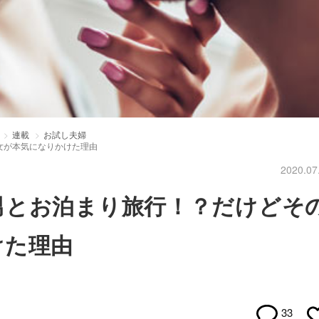
連載
お試し夫婦
女が本気になりかけた理由
2020.07
男とお泊まり旅行！？だけどそ
けた理由
33