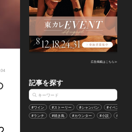
広告掲載はこちら≫
.04
記事を探す
の
#ワイン
#ストーリー
#シャンパン
#イベント
#ランチ
#焼き鳥
#カウンター
#小説
#恋愛