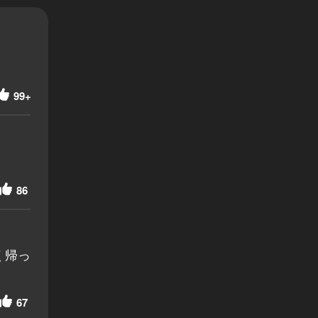
99+
86
く帰っ
67