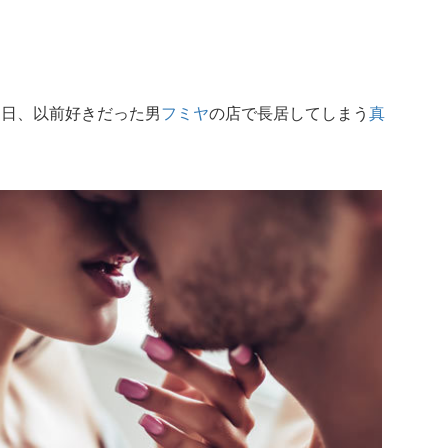
る日、以前好きだった男
フミヤ
の店で長居してしまう
真