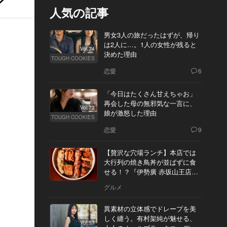
人気の記事
男女3人の旅だったはずが、帰り
は2人に…。1人の女性が残ると
Vol.74
決めた理由
TOUGH COOKIES
恋愛
6
「今日はたくさん甘えちゃお」
再会した母の無邪気な一言に、
Vol.73
娘が激怒した理由
TOUGH COOKIES
恋愛
9
【贅沢な穴場ランチ】本店では
大行列の焼き鳥丼が並ばずに食
せる！？『伊勢廣 赤坂山王店』
へ
グルメ
異素材の立体感でドレープを美
しく纏う。有村架純が魅せる、
Vol.53