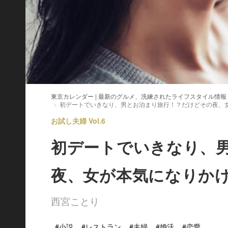
東京カレンダー | 最新のグルメ、洗練されたライフスタイル情報
初デートでいきなり、男とお泊まり旅行！？だけどその夜、
お試し夫婦 Vol.6
初デートでいきなり、
夜、女が本気になりか
西宮ことり
#小説
#レストラン
#夫婦
#婚活
#恋愛