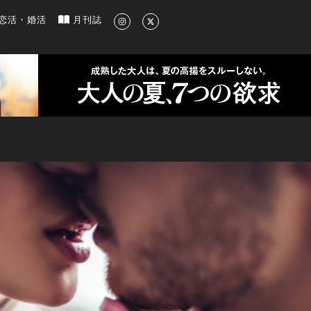
新のグルメ、洗練されたライフスタイル情報
恋活・婚活
月刊誌