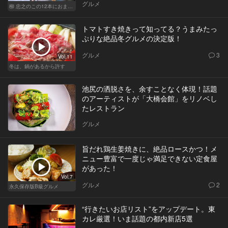
グルメ
柳 忠之のこの12本におまかせ
トマトすき焼きって知ってる？うまみたっ
ぷりな絶品冬グルメの決定版！
グルメ
3
Vol.11
冬は、鍋があるから許す
池尻の洒脱さを、余すことなく体現！話題
のアーティストが「大橋会館」をリノベし
たレストラン
グルメ
旨だれ鶏生姜焼きに、絶品ロースかつ！メ
ニュー豊富で一度じゃ満足できない定食屋
があった！
Vol.7
グルメ
2
永久保存版B級グルメ
“行きたいお店リスト”をアップデート。東
カレ厳選！いま話題の都内新店5選