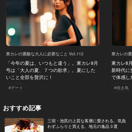
東カレの素敵な大人に必要なこと Vol.112
東カレの素敵
「今年の夏は、いつもと違う」。東カレ9月
東カレ8
号は「大人の夏、７つの欲求」。夏にした
新時代に
いこと全部を贅沢に！
で体感し
#デート
#焼き鳥
おすすめ記事
三宿・池尻の上質な客層に愛される。気負
わずふらりと買える、地元の逸品３選