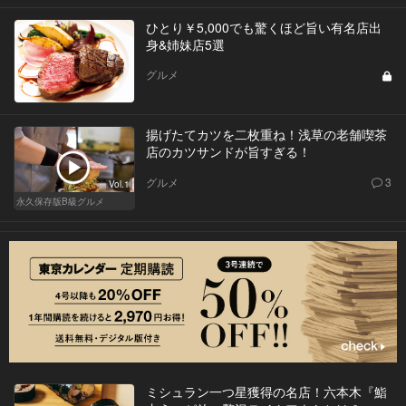
ひとり￥5,000でも驚くほど旨い有名店出
身&姉妹店5選
グルメ
揚げたてカツを二枚重ね！浅草の老舗喫茶
店のカツサンドが旨すぎる！
グルメ
3
Vol.1
永久保存版B級グルメ
ミシュラン一つ星獲得の名店！六本木『鮨