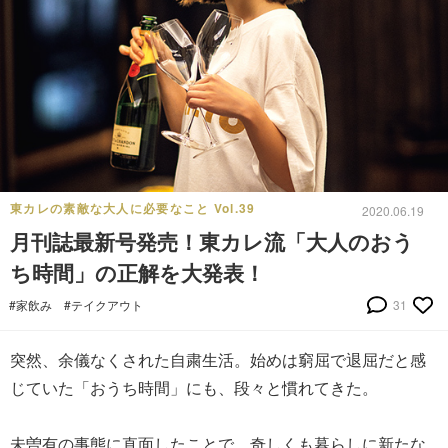
東カレの素敵な大人に必要なこと Vol.39
2020.06.19
月刊誌最新号発売！東カレ流「大人のおう
ち時間」の正解を大発表！
#家飲み
#テイクアウト
31
突然、余儀なくされた自粛生活。始めは窮屈で退屈だと感
じていた「おうち時間」にも、段々と慣れてきた。
未曽有の事態に直面したことで、奇しくも暮らしに新たな