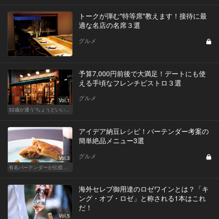
トークが弾む"特等席"教えます！接待に最
適な名店の名席３選
グルメ
予算7,000円前後で大満足！デートにも使
える手頃なフレンチビストロ３選
グルメ
Vol.1
32歳が通う“ちょうどいい”価格の店
アイデア納豆レシピ！バーテンダー考案の
簡単絶品メニュー3選
グルメ
Vol.3
有名バーテンダーが伝授する簡単つまみレシピ
海外セレブ御用達のロゼワインとは？「キ
ング・オブ・ロゼ」と称される1本はこれ
だ！
Vol.5