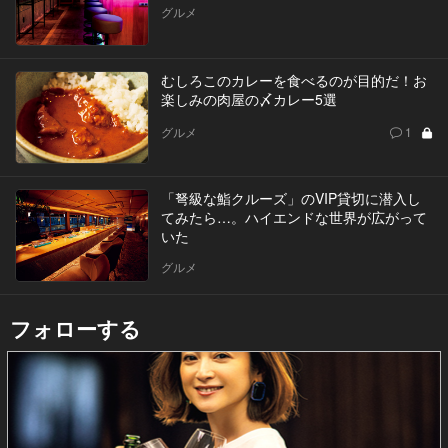
グルメ
むしろこのカレーを食べるのが目的だ！お
楽しみの肉屋の〆カレー5選
グルメ
1
「弩級な鮨クルーズ」のVIP貸切に潜入し
てみたら…。ハイエンドな世界が広がって
いた
グルメ
フォローする