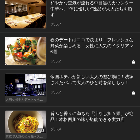
和やかな空気が流れる中目黒のカウンター
中華へ。“体に優しい”逸品が大人たちを癒
す
グルメ
春のデートはココで決まり！フレッシュな
野菜が楽しめる、女性に人気のイタリアン
6選
グルメ
帝国ホテルが新しい大人の遊び場に！洗練
されたバルで大人のひと時を楽しもう！
グルメ
Vol.3
大切な相手とデートなら、ホテルのホスピタリティを味わえるリッチなデート
旨みと香りに満ちた「汁なし担々麺」が絶
品！本格四川の味が堪能できる実力店
グルメ
Vol.8
東京で人気の担々麺ベストセレクション！