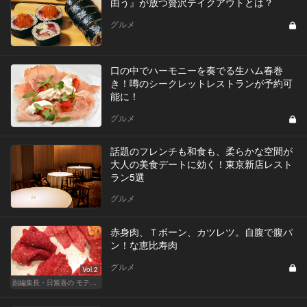
由う』が放つ贅沢テイクアウトとは？
グルメ
口の中でハーモニーを奏でる生ハム春巻
き！噂のシークレットレストランが予約可
能に！
グルメ
話題のフレンチも和食も、柔らかな空間が
大人の美食デートに効く！東京新店レスト
ラン5選
グルメ
赤身肉、Ｔボーン、カツレツ。自腹で腹パ
ン！な恵比寿肉
グルメ
Vol.2
副編集長・日紫喜の モテる目線のレストラン選び