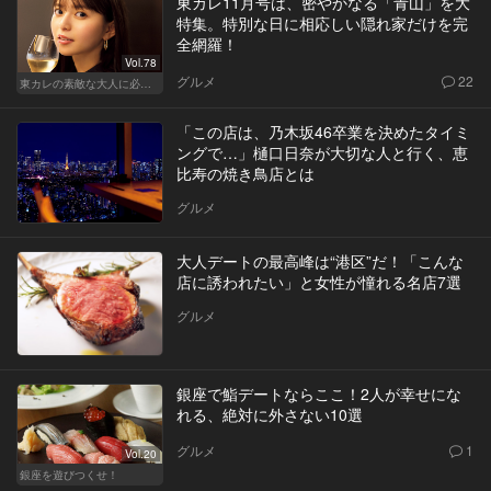
東カレ11月号は、密やかなる「青山」を大
特集。特別な日に相応しい隠れ家だけを完
全網羅！
Vol.78
グルメ
22
東カレの素敵な大人に必要なこと
「この店は、乃木坂46卒業を決めたタイミ
ングで…」樋口日奈が大切な人と行く、恵
比寿の焼き鳥店とは
グルメ
大人デートの最高峰は“港区”だ！「こんな
店に誘われたい」と女性が憧れる名店7選
グルメ
銀座で鮨デートならここ！2人が幸せにな
れる、絶対に外さない10選
グルメ
1
Vol.20
銀座を遊びつくせ！