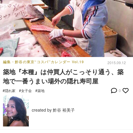
編集・鮓谷の東京“コスパ”カレンダー Vol.19
2015.09.12
築地『本種』は仲買人がこっそり通う、築
地で一番うまい場外の隠れ寿司屋
#隠れ家
#女子会
#築地
0
created by 鮓谷 裕美子