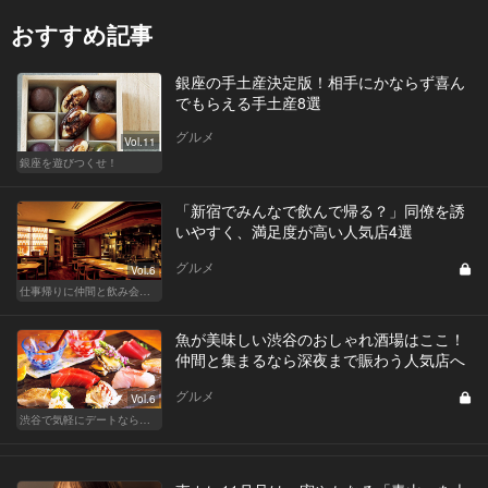
おすすめ記事
銀座の手土産決定版！相手にかならず喜ん
でもらえる手土産8選
グルメ
Vol.11
銀座を遊びつくせ！
「新宿でみんなで飲んで帰る？」同僚を誘
いやすく、満足度が高い人気店4選
グルメ
Vol.6
仕事帰りに仲間と飲み会！丸の内・品川・新宿の人気店
魚が美味しい渋谷のおしゃれ酒場はここ！
仲間と集まるなら深夜まで賑わう人気店へ
グルメ
Vol.6
渋谷で気軽にデートならここ！ディナーにおすすめのセンスが良い人気店