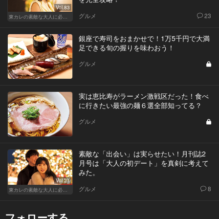
Vol.83
グルメ
23
東カレの素敵な大人に必要なこと
銀座で寿司をおまかせで！1万5千円で大満
足できる旬の握りを味わおう！
グルメ
実は恵比寿がラーメン激戦区だった！食べ
に行きたい最強の麺６選全部知ってる？
グルメ
素敵な「出会い」は実らせたい！月刊誌2
月号は「大人の初デート」を真剣に考えて
みた。
Vol.21
グルメ
8
東カレの素敵な大人に必要なこと
フォローする