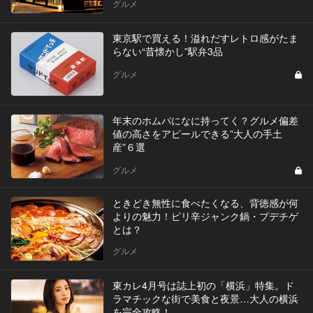
グルメ
東京駅で買える！溢れだすレトロ感がたま
らない“昔懐かし”駅弁3品
グルメ
年末のホムパになに持ってく？グルメ偏差
値の高さをアピールできる”大人の手土
産”６選
グルメ
ときどき無性に食べたくなる、背徳感が何
よりの魅力！ピリ辛ジャンク鍋・プデチゲ
とは？
グルメ
東カレ4月号は誌上初の「横浜」特集。ド
ラマチックな街で美食と夜景…大人の横浜
を完全攻略！