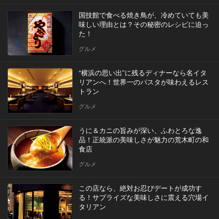
国技館で食べる焼き鳥が、冷めていても美
味しい理由とは？その秘密のレシピに迫っ
た！
グルメ
“横浜の思い出”に残るディナーなら名イタ
リアンへ！世界一のパスタが味わえるレス
トラン
グルメ
うに＆カニの旨みが深い、ふわとろな逸
品！正統派の美味しさが魅力の荒木町の和
食店
グルメ
この店なら、絶対お忍びデートが成功す
る！サプライズな美味しさに震える穴場イ
タリアン