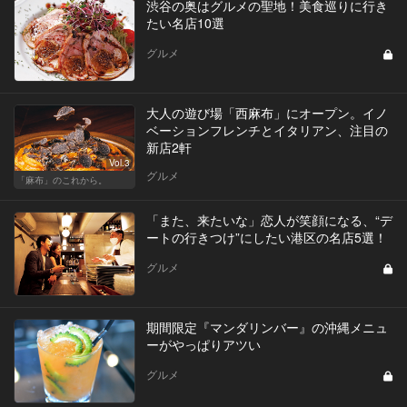
渋谷の奥はグルメの聖地！美食巡りに行き
たい名店10選
グルメ
大人の遊び場「西麻布」にオープン。イノ
ベーションフレンチとイタリアン、注目の
新店2軒
Vol.3
グルメ
「麻布」のこれから。
「また、来たいな」恋人が笑顔になる、“デ
ートの行きつけ”にしたい港区の名店5選！
グルメ
期間限定『マンダリンバー』の沖縄メニュ
ーがやっぱりアツい
グルメ