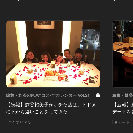
編集・鮓谷の東京“コスパ”カレンダー Vol.21
編集・鮓谷の
【続報】鮓谷裕美子がオチた店は、トドメ
【速報】
に下から凄いことをしてきた
デートを
#イタリアン
#デート