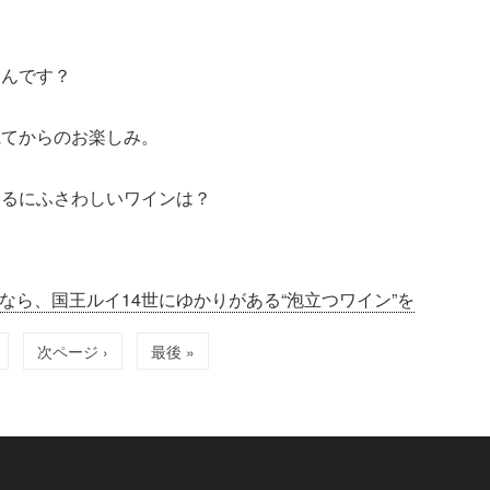
なんです？
観てからのお楽しみ。
するにふさわしいワインは？
なら、国王ルイ14世にゆかりがある“泡立つワイン”を
次ページ ›
最後 »