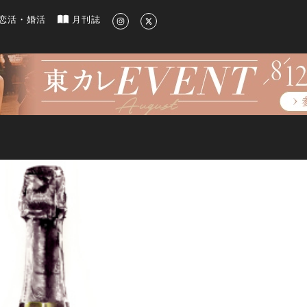
新のグルメ、洗練されたライフスタイル情報
恋活・婚活
月刊誌