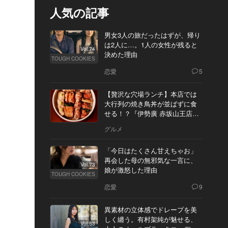
人気の記事
男女3人の旅だったはずが、帰り
は2人に…。1人の女性が残ると
Vol.74
決めた理由
TOUGH COOKIES
恋愛
5
【贅沢な穴場ランチ】本店では
大行列の焼き鳥丼が並ばずに食
せる！？『伊勢廣 赤坂山王店』
へ
グルメ
「今日はたくさん甘えちゃお」
再会した母の無邪気な一言に、
Vol.73
娘が激怒した理由
TOUGH COOKIES
恋愛
9
異素材の立体感でドレープを美
しく纏う。有村架純が魅せる、
Vol.53