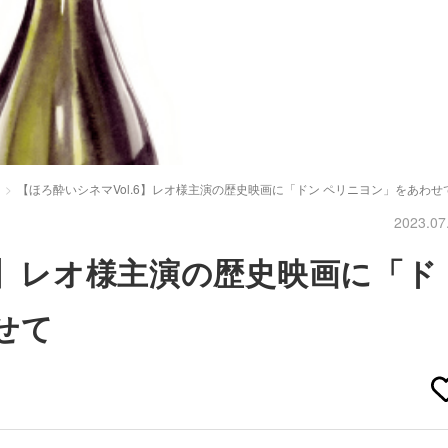
【ほろ酔いシネマVol.6】レオ様主演の歴史映画に「ドン ペリニヨン」をあわせ
2023.07
.6】レオ様主演の歴史映画に「ド
せて