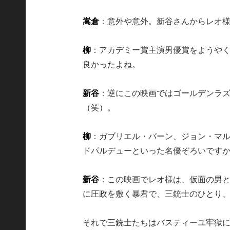
嵩倉
：意外や意外。新谷さんからレオ
柳
：アカデミー賞主演男優賞をようやく
良かったよね。
新谷
：逆にこの映画ではゴールデンラ
（笑）。
柳
：ガブリエル・バーン、ジョン・マ
ドパルデューといった名優ぞろいです
新谷
：この映画でレオ様は、仮面の男と
に圧政を敷く暴君で、三銃士のひとり
それで三銃士たちはバスティーユ牢獄に