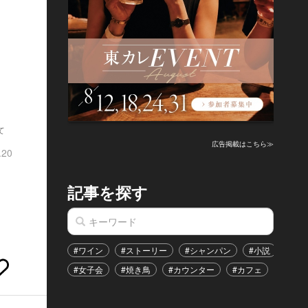
て
広告掲載はこちら≫
.20
記事を探す
#ワイン
#ストーリー
#シャンパン
#小説
#家
#女子会
#焼き鳥
#カウンター
#カフェ
#イベ