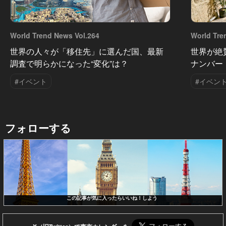
World Trend News Vol.264
World Tre
世界の人々が「移住先」に選んだ国、最新
世界が絶
調査で明らかになった“変化”は？
ナンバー
#イベント
#イベン
フォローする
この記事が気に入ったらいいね！しよう