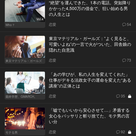
“絶望”を運んできた、1本の電話。突如降り
かかった4,500万の借金で、狂い始める男
の人生とは
Vol.4
恋愛
54
Who？
東京マテリアル・ガールズ：”よく見ると、
可愛いよね”の一言で火がついた、田舎娘の
隠れた自意識
Vol.1
恋愛
73
東京マテリアル・ガールズ
「あの学びが、私の人生を変えてくれた」
仕事がデキる法政女子の運命を変えた“ある
講座”の正体とは
Vol.11
恋愛
35
最終学歴、GMARCH。
「嘘でもいいから安心させて…」矛盾する
女心をバッサリと斬り捨てた、モテ男の言
い分
Vol.8
恋愛
92
モテる男