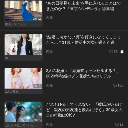
“あの日夢見た未来”を手に入れることはで
きたのか？「東京シンデレラ」総集編
恋愛
Vol.12
東京シンデレラ
“結婚に向かない男”を好きになってしまっ
たら…？31歳・婚活中の女が選んだ道
恋愛
65
Vol.13
嘘
2人の花嫁：「結婚式キャンセルする？」
2020年秋婚のプレ花嫁たちのリアル
恋愛
166
Vol.1
2人の花嫁
だれもゆるしてくれない：「彼氏がいるけ
ど、親友の男友達と飲みに行く」30歳女の
この行動はOK？
Vol.1
恋愛
32
だれもゆるしてくれない