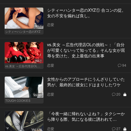
シティーハンター恋のXYZ① 合コンの掟。
女の不安を煽れば良し。
恋愛
Vol.1
シティーハンター恋のXYZ
vs.美女 ～広告代理店OLの挑戦～：「自分
が可愛くないって知ってる」そんな女が屈
辱を受けた、史上最低の出来事
Vol.1
恋愛
94
vs.美女 ～広告代理店OLの挑戦～
女性からのアプローチにうんざりしていた
男が、最終的に彼女にドはまりしたワケ
恋愛
20
Vol.61
TOUGH COOKIES
「今夜一緒に帰れないよね？」タクシーか
ら降りる際、気になる彼に誘われて…
恋愛
27
Vol.179