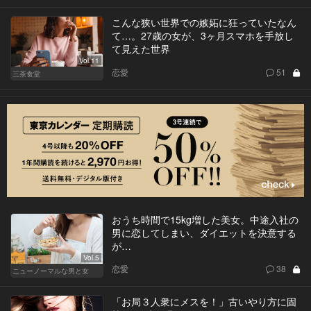
こんな狭い世界での嫉妬に狂っていたなん
て…。27歳の女が、3ヶ月スマホを手放し
て見えた世界
Vol.11
恋愛
51
三茶食堂
おうち時間で15kg増した美女。中途入社の
男に恋してしまい、ダイエットを決意する
が…
Vol.5
恋愛
38
ニューノーマルな男と女
「お局３人衆にメスを！」古いやり方に固