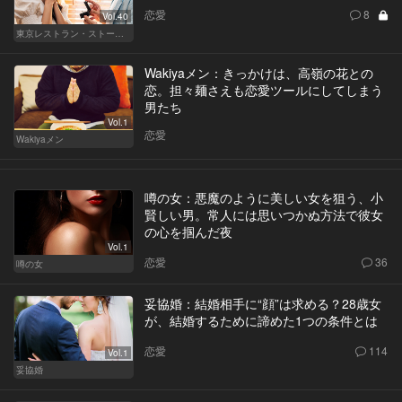
恋愛
8
Vol.40
東京レストラン・ストーリー
Wakiyaメン：きっかけは、高嶺の花との
恋。担々麺さえも恋愛ツールにしてしまう
男たち
Vol.1
恋愛
Wakiyaメン
噂の女：悪魔のように美しい女を狙う、小
賢しい男。常人には思いつかぬ方法で彼女
の心を掴んだ夜
Vol.1
恋愛
36
噂の女
妥協婚：結婚相手に“顔”は求める？28歳女
が、結婚するために諦めた1つの条件とは
恋愛
114
Vol.1
妥協婚