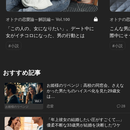
オトナの恋愛論～解説編～ Vol.100
オトナの恋愛
「この人の、女になりたい」。デート中に
こんな男
女がイチコロになった、男の行動とは
際中にそ
#小説
#小説
おすすめ記事
お姫様のリベンジ：高校の同窓会。さえな
かった男たちのハイスペ化を見た29歳女
は…
Vol.1
恋愛
28
お姫様のリベンジ
「年上彼女の結婚したい圧がすごくて…」
優柔不断な33歳男が結婚を決断したワケ