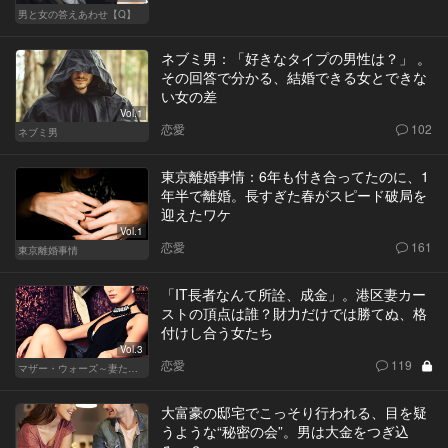
男と女の答えあわせ【Q】
ネブミ男：「好きなタイプの男性は？」 。
その回答で分かる、結婚できる女とできな
い女の差
Vol.1
恋愛
102
ネブミ男
東京離婚事情：6年も付き合ってたのに、1
年半で離婚。長すぎた春がスピード破局を
迎えたワケ
Vol.1
恋愛
161
東京離婚事情
「IT長者なんて所詮、成金」。港区妻カー
ストの頂点は誰？財力だけでは勝てぬ、格
付けし合う女たち
Vol.3
恋愛
119
マザー・ウォーズ～妻たちの階級闘争～
大富豪の邸宅でこっそり行われる、目を疑
うような“秘密の会”。男は大金をつぎ込