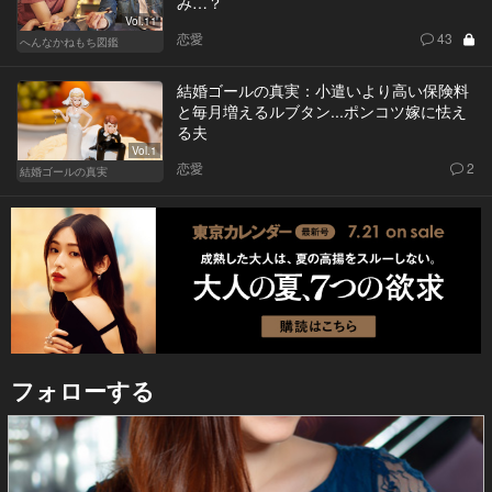
み…？
Vol.11
恋愛
43
へんなかねもち図鑑
結婚ゴールの真実：小遣いより高い保険料
と毎月増えるルブタン...ポンコツ嫁に怯え
る夫
Vol.1
恋愛
2
結婚ゴールの真実
フォローする