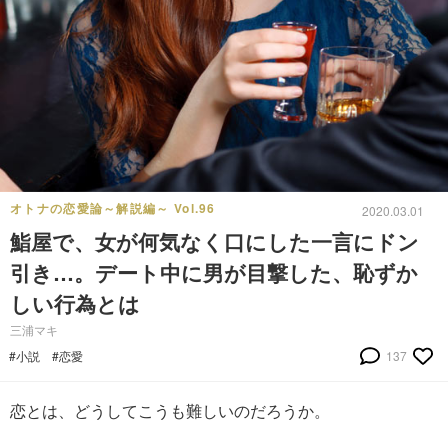
オトナの恋愛論～解説編～ Vol.96
2020.03.01
鮨屋で、女が何気なく口にした一言にドン
引き…。デート中に男が目撃した、恥ずか
しい行為とは
三浦マキ
#小説
#恋愛
137
恋とは、どうしてこうも難しいのだろうか。