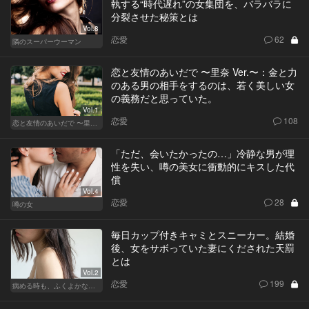
執する“時代遅れ”の女集団を、バラバラに
分裂させた秘策とは
Vol.8
恋愛
62
隣のスーパーウーマン
恋と友情のあいだで 〜里奈 Ver.〜：金と力
のある男の相手をするのは、若く美しい女
の義務だと思っていた。
Vol.1
恋愛
108
恋と友情のあいだで 〜里奈 Ver.〜
「ただ、会いたかったの…」冷静な男が理
性を失い、噂の美女に衝動的にキスした代
償
Vol.4
恋愛
28
噂の女
毎日カップ付きキャミとスニーカー。結婚
後、女をサボっていた妻にくだされた天罰
とは
Vol.2
恋愛
199
病める時も、ふくよかなる時も