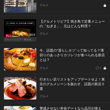
グルメ
【グルメトリビア】焼き鳥で定番メニュー
の「ねぎま」、元はどんな料理？
グルメ
Vol.3
グルメトリビア！飲み会やデートで会話のネタになるQ＆A
今、話題の“濡らしカツ”って知ってる？薄
切りのあっさりカツレツが食べられる新店
とは？
グルメ
1
行きたい店リストをアップデートせよ！東
京のグルメシーンを賑わす、話題の新店５
選
グルメ
警戒させない本命デートなら品川が使え