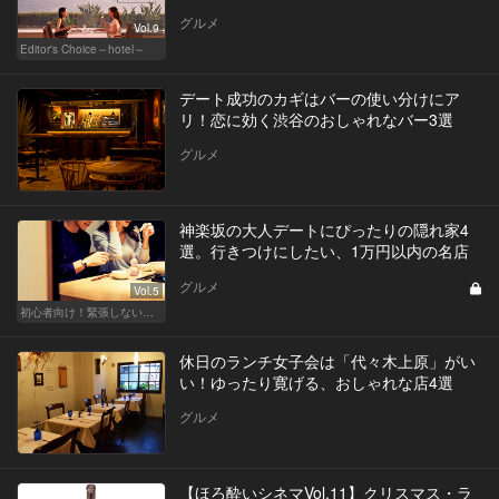
グルメ
Vol.9
Editor's Choice～hotel～
デート成功のカギはバーの使い分けにア
リ！恋に効く渋谷のおしゃれなバー3選
グルメ
神楽坂の大人デートにぴったりの隠れ家4
選。行きつけにしたい、1万円以内の名店
グルメ
Vol.5
初心者向け！緊張しない東京デートプラン
休日のランチ女子会は「代々木上原」がい
い！ゆったり寛げる、おしゃれな店4選
グルメ
【ほろ酔いシネマVol.11】クリスマス・ラ