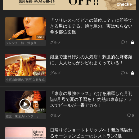
「ソリレスってどこの部位…？」に即答で
きる男はモテる。焼き鳥の、実は知らない
希少部位図鑑
Vol.7
グルメ
1
フレンチ、鮨、焼き鳥…グルメなら知っておきたい知識
銀座で連日行列の人気店！刺激的な麻婆麺
に、大人たちがシビれまくっている！
グルメ
4
Vol.57
小宮山雄飛の“英世”なる食卓
「東京の最強テラス」だけを網羅した月刊
誌8月号で夏の予習を！ 灼熱の東京はテラ
スでビールが一番アガる！
Vol.15
グルメ
6
雑誌「東京カレンダー」特集
日帰りでショートトリップへ！開放感溢れ
るオーシャンビューのレストラン3選