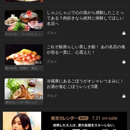
しゃぶしゃぶで心の底から感動したことっ
てある？肉好きなら絶対に体験してほしい
名店へ
Vol.2
グルメ
大人には、「しゃぶしゃぶ」が最近ちょうどいい
これぞ銀座らしい美しき鮨！ あの名店の魂
が宿る一貫に、心震えた！
グルメ
Vol.5
鮨の名店、自慢の「逸品」
冷蔵庫にあるごぼうがオシャレつまみに！
お酒が進むごぼうレシピ3選
グルメ
Vol.8
東京カレンダー旬レシピ