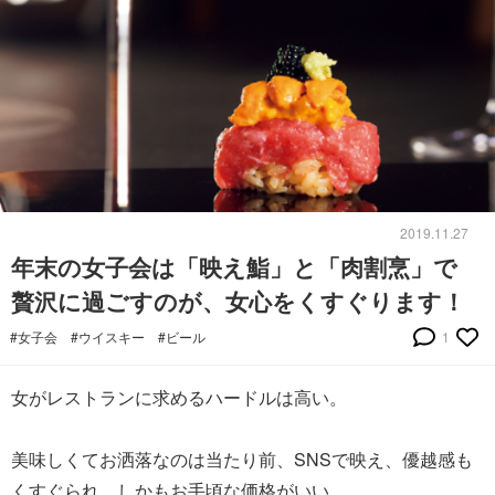
2019.11.27
年末の女子会は「映え鮨」と「肉割烹」で
贅沢に過ごすのが、女心をくすぐります！
#女子会
#ウイスキー
#ビール
1
女がレストランに求めるハードルは高い。
美味しくてお洒落なのは当たり前、SNSで映え、優越感も
くすぐられ、しかもお手頃な価格がいい。