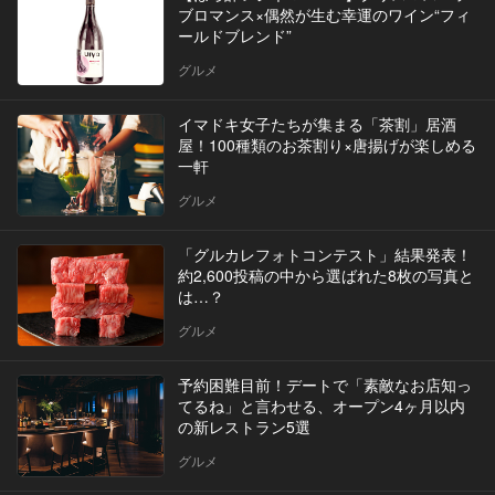
ブロマンス×偶然が生む幸運のワイン“フィ
ールドブレンド”
グルメ
イマドキ女子たちが集まる「茶割」居酒
屋！100種類のお茶割り×唐揚げが楽しめる
一軒
グルメ
「グルカレフォトコンテスト」結果発表！
約2,600投稿の中から選ばれた8枚の写真と
は…？
グルメ
予約困難目前！デートで「素敵なお店知っ
てるね」と言わせる、オープン4ヶ月以内
の新レストラン5選
グルメ