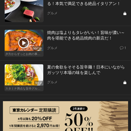
る！本気で満足できる絶品イタリアン！
グルメ
焼肉は塩よりもタレがいい！旨味が濃い～
肉を堪能できる絶品焼肉の新店だ！
グルメ
1
Vol.16
夕方からずっとお肉の事を考えてる貴方へ
夏の食欲をそそる旨辛麺！日本にいながら
ガッツリ本場の味を楽しんで
グルメ
Vol.2
スタミナ満点な旨辛グルメが旨い！東京の人気店へ