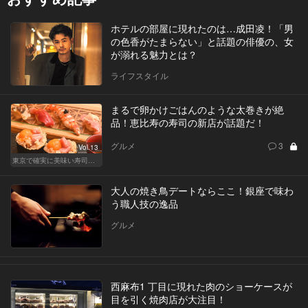
ホテルの部屋に現れたのは…成田凌！「男
の色香がたまらない」と話題の俳優の、女
が溺れる魅力とは？
ライフスタイル
まるで卵かけごはんのような太巻きが絶
品！恵比寿の寿司の新店が話題だ！
グルメ
3
Vol.13
東京で確実に美味い寿司はここだ！
大人の焼き鳥デートならここ！銀座で味わ
う職人技の逸品
グルメ
西麻布1 丁目に現れた肉のショーケースが
目を引く焼肉店が大注目！