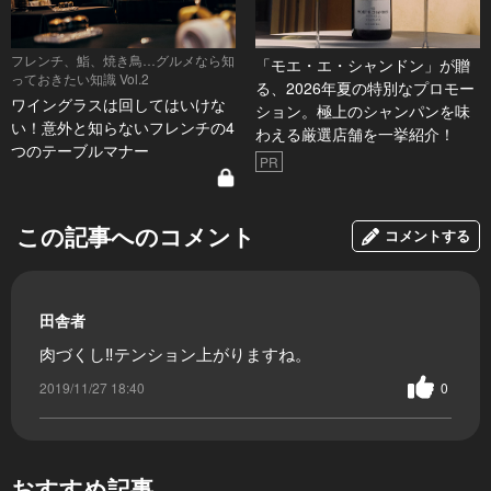
フレンチ、鮨、焼き鳥…グルメなら知
「モエ・エ・シャンドン」が贈
っておきたい知識 Vol.2
る、2026年夏の特別なプロモー
ワイングラスは回してはいけな
ション。極上のシャンパンを味
い！意外と知らないフレンチの4
わえる厳選店舗を一挙紹介！
つのテーブルマナー
PR
この記事へのコメント
コメントする
田舎者
肉づくし‼️テンション上がりますね。
2019/11/27 18:40
0
おすすめ記事