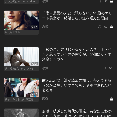
恋愛
31
いつの間にか、Around40
「妻＝最愛の人とは限らない」29歳のエリ
ート美女が、結婚しない道を選んだ理由
恋愛
157
Vol.6
女たちの選択
「私のことアリじゃなかったの？」オトせ
たと思っていた男の態度が、翌朝になって
急変したワケ
Vol.1
恋愛
51
振り返れば、そこにいる
耐え忍ぶ妻、遥か過去の如し。与えてもら
うのが当然。いつまでもチヤホヤされたい
妻たち
Vol.5
恋愛
チヤホヤされたい東京妻
煮沸：破滅した時代の寵児。あなたにわか
るだろうか。彼はいつから狂っていたのか