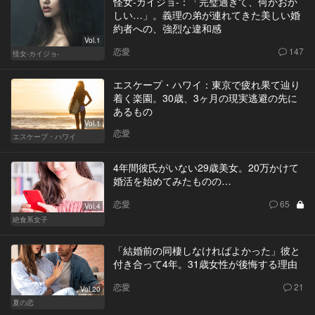
怪女-カイジョ-：「完璧過ぎて、何かおか
しい…」。義理の弟が連れてきた美しい婚
約者への、強烈な違和感
Vol.1
恋愛
147
怪女-カイジョ-
エスケープ・ハワイ：東京で疲れ果て辿り
着く楽園。30歳、3ヶ月の現実逃避の先に
あるもの
Vol.1
恋愛
エスケープ・ハワイ
4年間彼氏がいない29歳美女。20万かけて
婚活を始めてみたものの…
恋愛
65
Vol.4
絶食系女子
「結婚前の同棲しなければよかった」彼と
付き合って4年。31歳女性が後悔する理由
恋愛
21
Vol.20
夏の恋