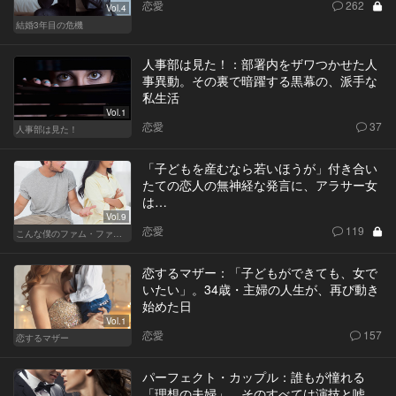
恋愛
262
Vol.4
結婚3年目の危機
人事部は見た！：部署内をザワつかせた人
事異動。その裏で暗躍する黒幕の、派手な
私生活
Vol.1
恋愛
37
人事部は見た！
「子どもを産むなら若いほうが」付き合い
たての恋人の無神経な発言に、アラサー女
は…
Vol.9
恋愛
119
こんな僕のファム・ファタル
恋するマザー：「子どもができても、女で
いたい」。34歳・主婦の人生が、再び動き
始めた日
Vol.1
恋愛
157
恋するマザー
パーフェクト・カップル：誰もが憧れる
「理想の夫婦」。そのすべては演技と嘘、