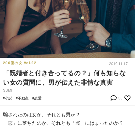
200億の女 Vol.22
2019.11.17
「既婚者と付き合ってるの？」何も知らな
い女の質問に、男が伝えた非情な真実
SUMI
#小説
#不動産
#恋愛
30
騙されたのは女か、それとも男か？
「恋」に落ちたのか、それとも「罠」にはまったのか？