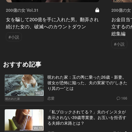
200億の女 Vol.31
200億の女 V
女を騙して200億を手に入れた男。翻弄され
お金目当
続けた女の、破滅へのカウントダウン
立するの
総集編
#小説
#小説
おすすめ記事
呪われた家：玉の輿に乗った26歳・新妻。
彼女が恐怖に陥った、夫の実家での“しきた
り其の一”とは
Vol.1
恋愛
166
呪われた家
「私ブロックされてる？」夫のインスタが
表示されない39歳専業妻。お互いを拒否す
る夫婦の末路とは？
Vol.10