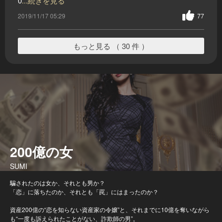
0
...続きを見る
2019/11/17 05:29
77
もっと見る （ 30 件 ）
200億の女
SUMI
騙されたのは女か、それとも男か？
「恋」に落ちたのか、それとも「罠」にはまったのか？
資産200億の“恋を知らない資産家の令嬢”と、それまでに10億を奪いながら
も“一度も訴えられたことがない、詐欺師の男”。