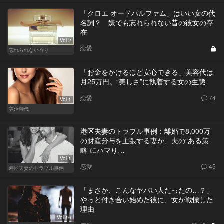
「クロエ オードパルファム」はいい女の代
名詞？ 嫌でも忘れられない昔の彼女の存
在
Vol.2
恋愛
忘れられない香り
「お金をかけるほど安心できる」美容代は
月25万円。“美しさ”に執着する女の生態
恋愛
74
Vol.1
美活時代
港区夫妻のトラブル事例：離婚で8,000万
の財産分与を主張する妻が、夫の“ある策
略”にハマり…
Vol.1
恋愛
45
港区夫妻のトラブル事例
「まさか、こんなヤバい人だったの…？」
やっと付き合い始めた彼に、女が戦慄した
理由
Vol.16