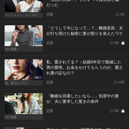
だった
Vol.1
恋愛
50
パーフェクト・カップル
「どうして今になって…？」離婚直前、夫
が打ち明けた秘密に妻が怒りを覚えたワケ
恋愛
56
Vol.14
夫の寵愛
私、愛されてる？：結婚3年目で激減した
男の愛情。お金をかけてもらうのが、愛さ
れ妻の証なの？
Vol.1
恋愛
195
私、愛されてる？
「離婚を回避したいなら…」別居中の妻
が、夫に要求した驚きの条件
恋愛
58
Vol.9
夫の寵愛