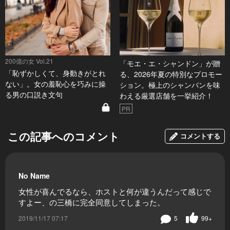
200億の女 Vol.21
「モエ・エ・シャンドン」が贈
「恥ずかしくて、身動きがとれ
る、2026年夏の特別なプロモー
ない」。女の羞恥心を巧みに操
ション。極上のシャンパンを味
る男の口説き文句
わえる厳選店舗を一挙紹介！
PR
この記事へのコメント
コメントする
No Name
女性が喜んでるなら、ホストと何が違うんだって感じで
すよー、の三橋に完全同意してしまった。
2019/11/17 07:17
5
99+