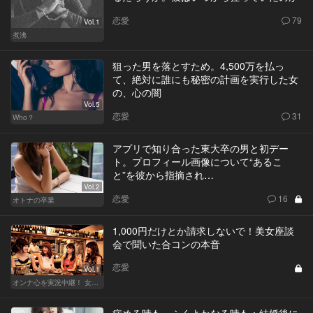
恋愛
79
Vol.1
煮沸
狙った男を落とすため。4,500万を払っ
て、絶対に誰にも秘密の計画を実行した女
の、心の闇
Vol.5
恋愛
31
Who？
アプリで知り合った東大卒の男と初デー
ト。プロフィール画像について“あるこ
と”を彼から指摘され…
Vol.2
恋愛
16
オトナの卒業
1,000円だけとか請求しないで！美女座談
会で聞いた合コンの本音
恋愛
Vol.1
オンナ心を実況中継！ 女性が嬉しい合コンの法則 & 使える合コン酒場