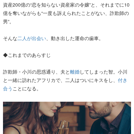
資産200億の“恋を知らない資産家の令嬢”と、それまでに10
億を奪いながらも“一度も訴えられたことがない、詐欺師の
男”。
そんな
二人が出会い
、動き出した運命の歯車。
◆これまでのあらすじ
詐欺師・小川の思惑通り、夫と
離婚
してしまった智。小川
と一緒に訪れたアフリカで、二人はついにキスをし、
付き
合う
ことになる。