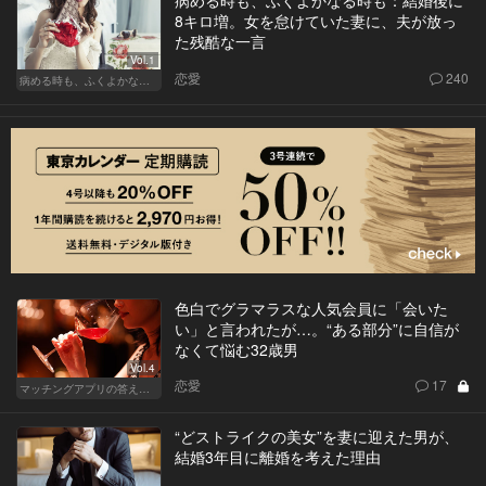
病める時も、ふくよかなる時も：結婚後に
8キロ増。女を怠けていた妻に、夫が放っ
た残酷な一言
Vol.1
恋愛
240
病める時も、ふくよかなる時も
色白でグラマラスな人気会員に「会いた
い」と言われたが…。“ある部分”に自信が
なくて悩む32歳男
Vol.4
恋愛
17
マッチングアプリの答えあわせ【Q】～SEASON2～
“どストライクの美女”を妻に迎えた男が、
結婚3年目に離婚を考えた理由