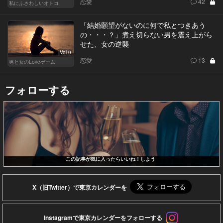
恋愛
42
私にふさわしいオトコ
「結婚願望がないのに何で私とつきあう
の・・・？」煮え切らない男を震え上がら
せた、女の逆襲
Vol.9
恋愛
13
男と女のLoveゲーム
フォローする
この記事が気に入ったらいいね！しよう
X（旧Twitter）で東京カレンダーを
Instagramで東京カレンダーをフォローする