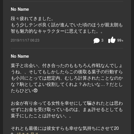
No Name
段々疲れてきました。
もう少しテンポ良く話が進んでいた頃のほうが親太朗も
智も魅力的なキャラクターに思えてました。。
2019/11/17 06:23
3
99+
No Name
葉子と出会い、付き合ったのももちろん作戦なんでしょ
うね、、そしてもしかしたらこの後取る葉子の行動すら
も小川にとっては想定内、むしろ計算されたことなのか
な？駒としてよい役割してくれよ？みたいな…？だとし
たらひどい😨
お金が有り余ってる女性を幸せにして騙されたとは思わ
せずにお金を受け取っているのは、まぁ許せるとしても
葉子にしたことは許せない。。
それとも最後には彼女すらも幸せな気持ちにさせて20