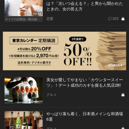
は？「次いつ会える？」と男から聞かれた
ときの、女の答え方
Vol.68
恋愛
203
オトナの恋愛論～解説編～
美女が愛してやまない「カウンタースイー
ツ」！デート成功のカギを握る人気店2軒
グルメ
やっぱり落ち着く、日本酒メインな和酒場
6選
グルメ