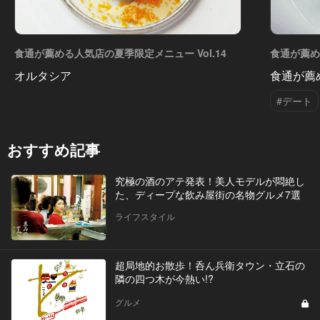
食通が薦める人気店の夏季限定メニュー Vol.14
食通が薦め
オルタシア
食通が薦
#デート
おすすめ記事
究極の酒のアテ発表！美人モデルが悶絶し
た、ディープな飲み屋街の名物グルメ7選
ライフスタイル
超局地的お散歩！呑ん兵衛タウン・立石の
隣の四つ木が今熱い!?
グルメ