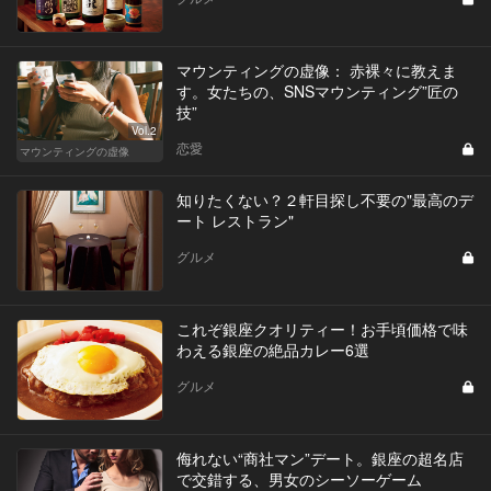
マウンティングの虚像： 赤裸々に教えま
す。女たちの、SNSマウンティング”匠の
技”
Vol.2
恋愛
マウンティングの虚像
知りたくない？２軒目探し不要の"最高のデ
ート レストラン"
グルメ
これぞ銀座クオリティー！お手頃価格で味
わえる銀座の絶品カレー6選
グルメ
侮れない“商社マン”デート。銀座の超名店
で交錯する、男女のシーソーゲーム