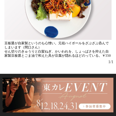
豆板醤が自家製というのも心憎い。元祖ハイボールをざぶざぶ呑んで
しまいます（間口さん）
せん切りのきゅうりと白髪ねぎ、かいわれを、しょっぱさを抑えた自
家製豆板醤とごま油で和えた具が豆腐が隠れるほどのっている。￥550
1/1