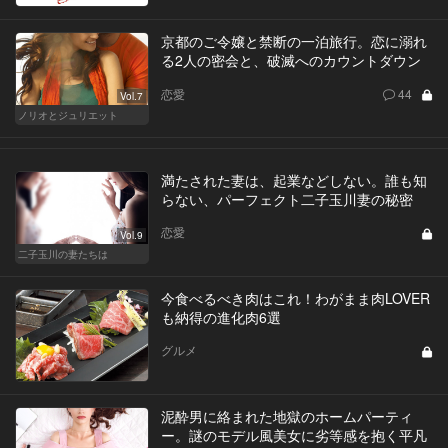
京都のご令嬢と禁断の一泊旅行。恋に溺れ
る2人の密会と、破滅へのカウントダウン
恋愛
44
Vol.7
ノリオとジュリエット
満たされた妻は、起業などしない。誰も知
らない、パーフェクト二子玉川妻の秘密
恋愛
Vol.9
二子玉川の妻たちは
今食べるべき肉はこれ！わがまま肉LOVER
も納得の進化肉6選
グルメ
泥酔男に絡まれた地獄のホームパーティ
ー。謎のモデル風美女に劣等感を抱く平凡