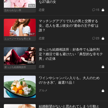
な27歳の女
Vol.6
恋愛
15
忘れられない男
マッチングアプリで3人の男と交際する
女。恋人を選ぶ彼女の“運命の王子様”は
誰？
Vol.7
恋愛
23
ニューノーマルな男と女
崖っぷち結婚相談所：好条件でも論外判
定？婚活で最も避けたい「典型的な非モテ
男」の正体
Vol.12
恋愛
崖っぷち結婚相談所
ワインやシャンパン入りも。大人のため
の“かき氷”、厳選11品！
グルメ
結婚願望がないと思われてしまう行動と