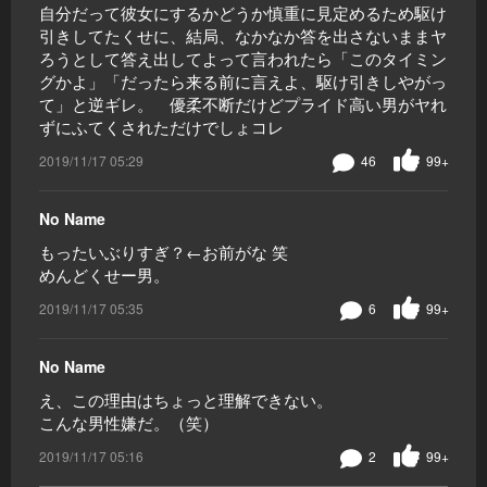
自分だって彼女にするかどうか慎重に見定めるため駆け
引きしてたくせに、結局、なかなか答を出さないままヤ
ろうとして答え出してよって言われたら「このタイミン
グかよ」「だったら来る前に言えよ、駆け引きしやがっ
て」と逆ギレ。 優柔不断だけどプライド高い男がヤれ
ずにふてくされただけでしょコレ
2019/11/17 05:29
46
99+
No Name
もったいぶりすぎ？←お前がな 笑
めんどくせー男。
2019/11/17 05:35
6
99+
No Name
え、この理由はちょっと理解できない。
こんな男性嫌だ。（笑）
2019/11/17 05:16
2
99+