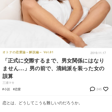
オトナの恋愛論～解説編～ Vol.81
2019.11.17
「正式に交際するまで、男女関係にはなり
ません…」男の前で、清純派を装った女の
誤算
三浦マキ
#小説
#恋愛
245
恋とは、どうしてこうも難しいのだろうか。