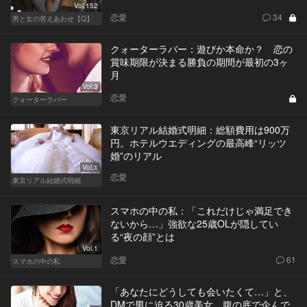
Vol.152
恋愛
34
男と女の答えあわせ【Q】
クォーターラバー：遊びか本命か？ 恋の
賞味期限が決まる勝負の期間が最初の3ヶ
月
Vol.3
恋愛
クォーターラバー
東京リアル結婚式明細：総額費用は900万
円。ホテルウエディングの最高峰“リッツ
婚”のリアル
Vol.1
恋愛
東京リアル結婚式明細
スマホの中の私：「これだけじゃ満足でき
ないから…」強欲な25歳OLが隠してい
る“夜の顔”とは
Vol.1
恋愛
61
スマホの中の私
「あなたにどうしても会いたくて…」と、
DMで男に迫る30歳美女。腹の底で企んで