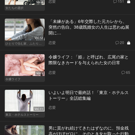
恋愛
151
Vol.4
女たちの選択
「未練がある」6年交際した元カレから、
突然の告白。38歳既婚女の人生は思わぬ展
開に…
Vol.12
恋愛
20
ひとりで住む家、ふたりで棲む家
令嬢ライフ：「姫」と呼ばれ、広尾の家と
際限なきカードを与えられた女の日常
恋愛
65
Vol.1
令嬢ライフ
いよいよ明日で最終話！「東京・ホテルス
トーリー」全話総集編
恋愛
Vol.11
東京・ホテルストーリー
男に貢がれ続けてきたはずなのに、預金残
高がほぼゼロに。そのとき女が取った行動