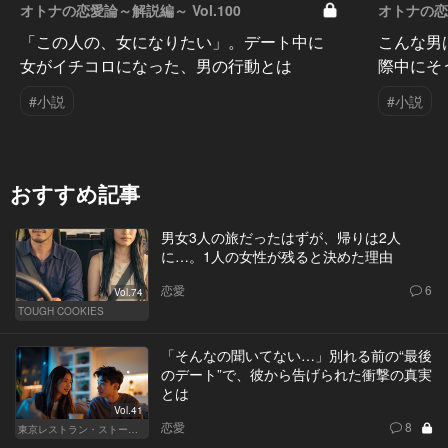
オトナの恋愛論～解説編～ Vol.100
オトナの恋愛
「この人の、女になりたい」。デート中に
こんな男
女がイチコロになった、男の行動とは
際中にそ
#小説
#小説
おすすめ記事
男女3人の旅だったはずが、帰りは2人
に…。1人の女性が残ると決めた理由
恋愛
6
Vol.74
TOUGH COOKIES
「そんなの聞いてない…」別れる前の“最後
のデート”で、彼から告げられた衝撃の真実
とは
Vol.41
恋愛
8
東京レストラン・ストーリー