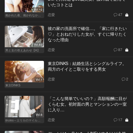
いたコトとは
Vol.12
恋愛
47
抱かれた夜、抱かれなかった夜
彼の家の洗面所で確信…。「家に行きたい
♡」とおねだりした女が、すぐに帰りたく
なった理由
Vol.83
恋愛
87
男と女の答えあわせ【A】
東京DINKS：結婚生活とシングルライフ。
両方のイイとこ取りをする男女
恋愛
2
Vol.1
東京DINKS
「こんな簡単でいいの？」高額報酬に目が
くらむ女。初対面の男とマンションの一室
に入り…
Vol.6
恋愛
17
8rules～エリカのマイルール～