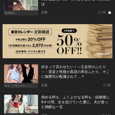
は
Vol.9
恋愛
45
美活時代
好きって言わせたい！～正反対のふたり
～：容姿と性格が真逆の美女ふたり。そこ
に御曹司が配属されて…？
Vol.1
恋愛
93
好きって言わせたい！～正反対のふたり～
病める時も、ふくよかなる時も：結婚後に
8キロ増。女を怠けていた妻に、夫が放っ
た残酷な一言
Vol.1