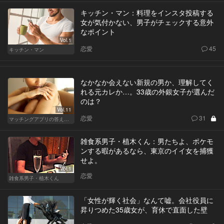
キッチン・マン：料理をインスタ投稿する
女が気付かない、男子がチェックする意外
なポイント
Vol.1
恋愛
45
キッチン・マン
なかなか会えない新規の男か、理解してく
れる元カレか…。33歳の外銀女子が選んだ
のは？
Vol.11
恋愛
31
マッチングアプリの答えあわせ【A】～SEASON2～
雑食系男子・植木くん：男たちよ、ポケモ
ンする暇があるなら、東京のイイ女を捕獲
せよ。
Vol.1
恋愛
雑食系男子・植木くん
「女性が輝く社会」なんて嘘。会社役員に
昇りつめた35歳女が、育休で直面した壁