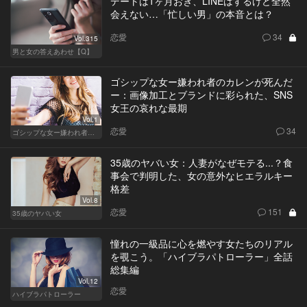
デートは1ヶ月おき、LINEはするけど全然
会えない…「忙しい男」の本音とは？
恋愛
34
Vol.315
男と女の答えあわせ【Q】
ゴシップな女ー嫌われ者のカレンが死んだ
ー：画像加工とブランドに彩られた、SNS
女王の哀れな最期
Vol.1
恋愛
34
ゴシップな女ー嫌われ者のカレンが死んだー
35歳のヤバい女：人妻がなぜモテる...？食
事会で判明した、女の意外なヒエラルキー
格差
Vol.8
恋愛
151
35歳のヤバい女
憧れの一級品に心を燃やす女たちのリアル
を覗こう。「ハイブラパトローラー」全話
総集編
Vol.12
恋愛
ハイブラパトローラー