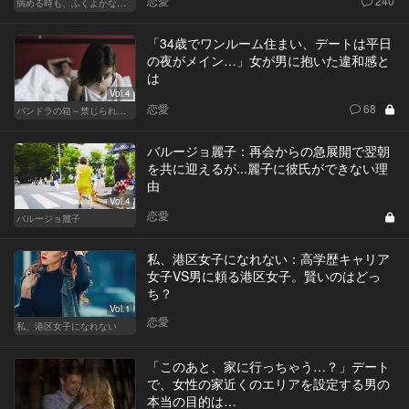
恋愛
240
病める時も、ふくよかなる時も
「34歳でワンルーム住まい、デートは平日
の夜がメイン…」女が男に抱いた違和感と
は
Vol.4
恋愛
68
パンドラの箱～禁じられた一手～
バルージョ麗子：再会からの急展開で翌朝
を共に迎えるが...麗子に彼氏ができない理
由
Vol.4
恋愛
バルージョ麗子
私、港区女子になれない：高学歴キャリア
女子VS男に頼る港区女子。賢いのはどっ
ち？
Vol.1
恋愛
私、港区女子になれない
「このあと、家に行っちゃう…？」デート
で、女性の家近くのエリアを設定する男の
本当の目的は…