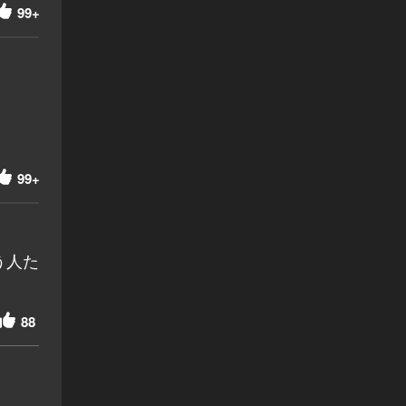
99+
99+
う人た
88