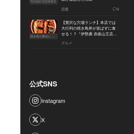
TOUGH COOKIES
恋愛
9
【贅沢な穴場ランチ】本店では
大行列の焼き鳥丼が並ばずに食
Vol.7
せる！？『伊勢廣 赤坂山王店』
焼き鳥が艶めいてきた
へ
グルメ
公式SNS
Instagram
X