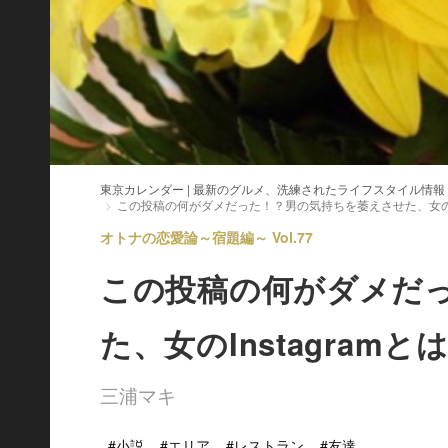
東京カレンダー | 最新のグルメ、洗練されたライフスタイル情報
この投稿の何がダメだった！？男の気持ちを萎えさせた、女のIns
オトナの恋愛論～宿題編～ Vol.77
この投稿の何がダメだ
た、女のInstagramと
三浦マキ
#小説
#エリア
#レストラン
#友達