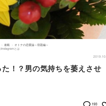
連載
オトナの恋愛論～宿題編～
tagramとは
2019.10
った！？男の気持ちを萎えさせ
は
193