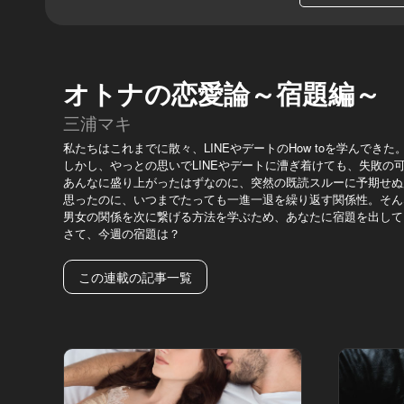
オトナの恋愛論～宿題編～
三浦マキ
私たちはこれまでに散々、LINEやデートのHow toを学んできた
しかし、やっとの思いでLINEやデートに漕ぎ着けても、失敗の
あんなに盛り上がったはずなのに、突然の既読スルーに予期せぬ
思ったのに、いつまでたっても一進一退を繰り返す関係性。そん
男女の関係を次に繋げる方法を学ぶため、あなたに宿題を出して
さて、今週の宿題は？
この連載の記事一覧