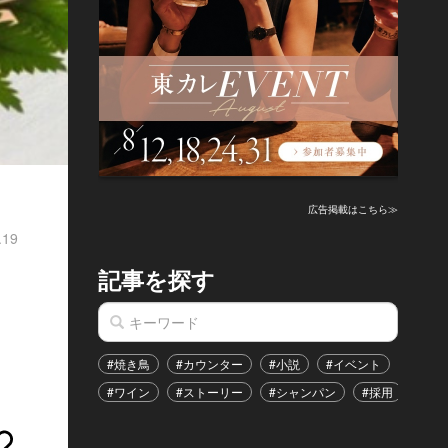
広告掲載はこちら≫
.19
記事を探す
#焼き鳥
#カウンター
#小説
#イベント
#港区
#ワイン
#ストーリー
#シャンパン
#採用
#恋