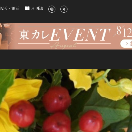
新のグルメ、洗練されたライフスタイル情報
恋活・婚活
月刊誌