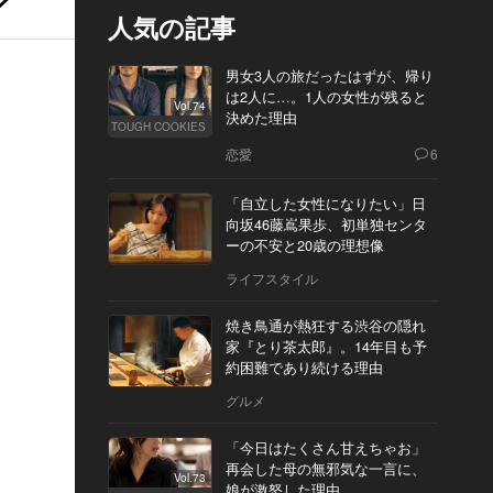
人気の記事
男女3人の旅だったはずが、帰り
は2人に…。1人の女性が残ると
Vol.74
決めた理由
TOUGH COOKIES
恋愛
6
「自立した女性になりたい」日
向坂46藤嶌果歩、初単独センタ
ーの不安と20歳の理想像
ライフスタイル
焼き鳥通が熱狂する渋谷の隠れ
家『とり茶太郎』。14年目も予
約困難であり続ける理由
グルメ
「今日はたくさん甘えちゃお」
再会した母の無邪気な一言に、
Vol.73
娘が激怒した理由