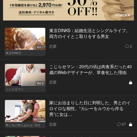
東京DINKS：結婚生活とシングルライフ。
両方のイイとこ取りをする男女
恋愛
2
Vol.1
東京DINKS
こじらせマン：20代の頃は肉食系だった40
歳のWebデザイナーが、草食化した理由
恋愛
Vol.2
こじらせマン
家にお泊まりした日に判明した、男とのイ
ロイロな相性。“カレーをルウから作る
男”に女は…
Vol.110
恋愛
97
男と女の答えあわせ【A】