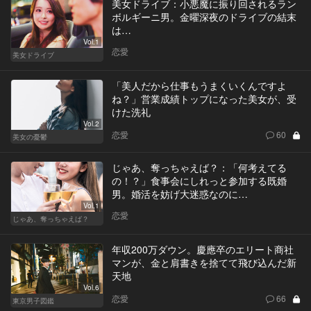
美女ドライブ：小悪魔に振り回されるラン
ボルギーニ男。金曜深夜のドライブの結末
は…
Vol.1
恋愛
美女ドライブ
「美人だから仕事もうまくいくんですよ
ね？」営業成績トップになった美女が、受
けた洗礼
Vol.2
恋愛
60
美女の憂鬱
じゃあ、奪っちゃえば？：「何考えてる
の！？」食事会にしれっと参加する既婚
男。婚活を妨げ大迷惑なのに…
Vol.1
恋愛
じゃあ、奪っちゃえば？
年収200万ダウン。慶應卒のエリート商社
マンが、金と肩書きを捨てて飛び込んだ新
天地
Vol.6
恋愛
66
東京男子図鑑