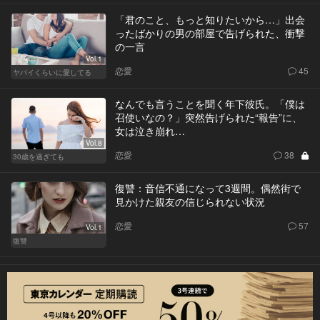
「君のこと、もっと知りたいから…」出会
ったばかりの男の部屋で告げられた、衝撃
の一言
Vol.1
恋愛
45
ヤバイくらいに愛してる
なんでも言うことを聞く年下彼氏。「僕は
召使いなの？」突然告げられた“報告”に、
女は泣き崩れ…
Vol.8
恋愛
38
30歳を過ぎても
復讐：音信不通になって3週間。偶然街で
見かけた親友の信じられない状況
恋愛
57
Vol.1
復讐