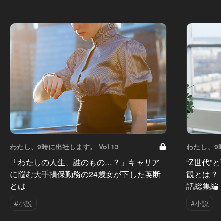
わたし、9時に出社します。 Vol.13
わたし、9時
「わたしの人生、誰のもの…？」キャリア
“Z世代
に悩む大手損保勤務の24歳女が下した英断
観とは？
とは
話総集編
#小説
#小説