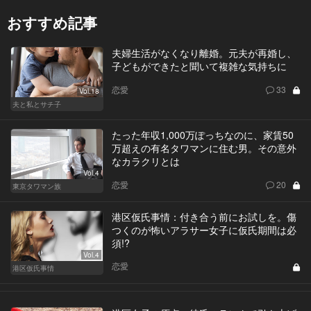
おすすめ記事
夫婦生活がなくなり離婚。元夫が再婚し、
子どもができたと聞いて複雑な気持ちに
恋愛
33
Vol.18
夫と私とサチ子
たった年収1,000万ぽっちなのに、家賃50
万超えの有名タワマンに住む男。その意外
なカラクリとは
Vol.4
恋愛
20
東京タワマン族
港区仮氏事情：付き合う前にお試しを。傷
つくのが怖いアラサー女子に仮氏期間は必
須!?
Vol.4
恋愛
港区仮氏事情