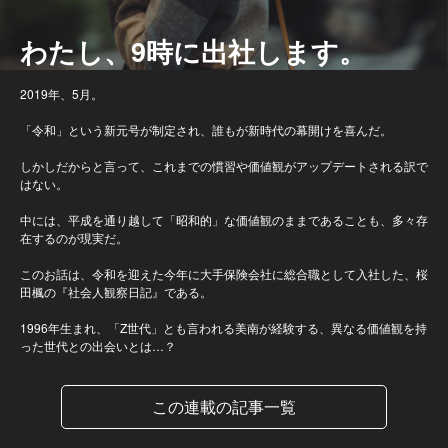
わたし、9時に出社します。
2019年、5月。
「令和」という新元号が制定され、誰もが新時代の幕開けを喜んだ。
しかしだからと言って、これまでの慣習や価値観がアップデートされる訳で
はない。
中には、平成を通り越して「昭和的」な価値観のままであることも、多々存
在するのが現実だ。
このお話は、令和を迎えた今年に大手保険会社に総合職として入社した、桜
田楓の『社会人観察日記』である。
1996年生まれ、「Z世代」とも言われる美南が経験する、異なる価値観を持
った世代との出会いとは…？
この連載の記事一覧