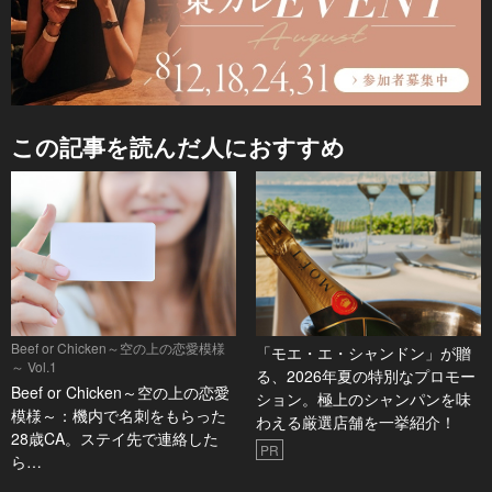
この記事を読んだ人におすすめ
Beef or Chicken～空の上の恋愛模様
「モエ・エ・シャンドン」が贈
～ Vol.1
る、2026年夏の特別なプロモー
Beef or Chicken～空の上の恋愛
ション。極上のシャンパンを味
模様～：機内で名刺をもらった
わえる厳選店舗を一挙紹介！
28歳CA。ステイ先で連絡した
PR
ら…