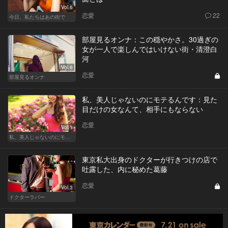
Vol.6
恋愛
22
今日、私たちはあの街で
部屋見るオンナ：この穏やかさ。30過ぎの
女が一人で楽しんではいけない街・清澄白
河
Vol.6
恋愛
部屋見るオンナ
私、美人じゃないのにモテるんです：見た
目だけの女なんて、相手にもならない
恋愛
Vol.1
私、美人じゃないのにモテるんです。
東京私大出身のドクターが行きつけの店で
吐露した、内に秘めた葛藤
恋愛
Vol.3
ドクターラバー