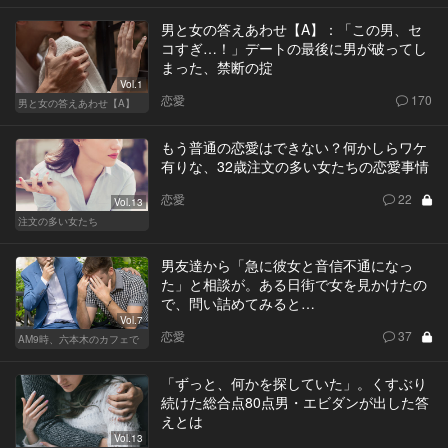
男と女の答えあわせ【A】：「この男、セ
コすぎ…！」デートの最後に男が破ってし
まった、禁断の掟
Vol.1
恋愛
170
男と女の答えあわせ【A】
もう普通の恋愛はできない？何かしらワケ
有りな、32歳注文の多い女たちの恋愛事情
恋愛
22
Vol.13
注文の多い女たち
男友達から「急に彼女と音信不通になっ
た」と相談が。ある日街で女を見かけたの
で、問い詰めてみると…
Vol.7
恋愛
37
AM9時、六本木のカフェで
「ずっと、何かを探していた」。くすぶり
続けた総合点80点男・エビダンが出した答
えとは
Vol.13