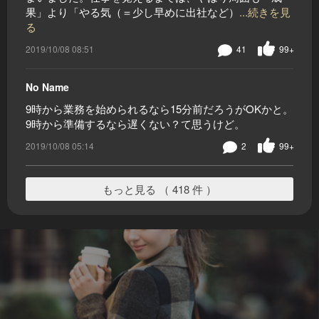
果」より「やる気（＝少し早めに出社など）
...続きを見
る
2019/10/08 08:51
41
99+
No Name
9時から業務を始められるなら15分前だろうがOKかと。
9時から準備するなら遅くない？て思うけど。
2019/10/08 05:14
2
99+
もっと見る （ 418 件 ）