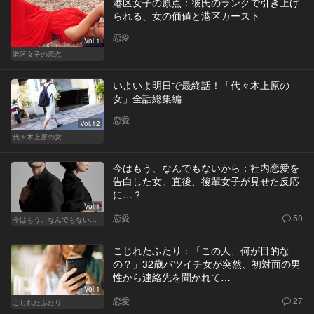
港区女子の原点：彼氏のランクで引き上げ
られる、女の価値と港区カースト
恋愛
Vol.1
港区女子の原点
いよいよ明日で最終話！「代々木上原の
女」全話総集編
恋愛
Vol.12
代々木上原の女
今はもう、なんでもないから：社内恋愛を
告白した女。直後、後輩女子が見せた反応
に…？
Vol.1
恋愛
50
今はもう、なんでもないから
こじれたふたり：「この人、何が目的な
の？」32歳バツイチ女が突然、初対面の男
性から連絡先を聞かれて…
Vol.1
恋愛
27
こじれたふたり