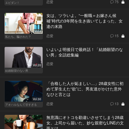
恋愛
75
エビダン！
女は、ツラいよ。“一般職＝お嫁さん候
補”時代の3年間を生き抜いてしまった、女
達の末路
Vol.4
恋愛
15
私たち、騙された？
いよいよ明後日で最終話！「結婚願望のな
い男」全話総集編
恋愛
Vol.20
結婚願望のない男
「合格した人が妬ましい…」28歳女性に初
めて芽生えた“欲”に、男友達がかけた意外
なひと言とは
Vol.30
恋愛
13
アオハルなんて甘すぎる
無意識にオトコを勘違いさせてしまう28歳
女。上司から届いた、妙な親密なLINEの文
面とは