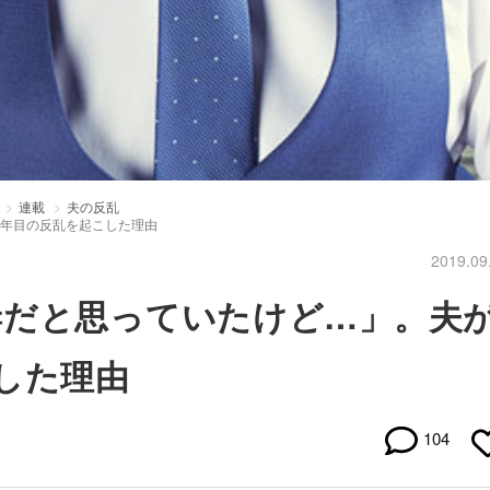
連載
夫の反乱
3年目の反乱を起こした理由
2019.09
妻だと思っていたけど…」。夫
した理由
104