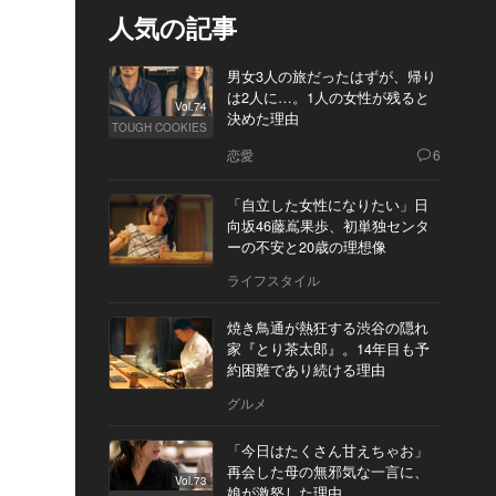
人気の記事
男女3人の旅だったはずが、帰り
は2人に…。1人の女性が残ると
Vol.74
決めた理由
TOUGH COOKIES
恋愛
6
「自立した女性になりたい」日
向坂46藤嶌果歩、初単独センタ
ーの不安と20歳の理想像
ライフスタイル
焼き鳥通が熱狂する渋谷の隠れ
家『とり茶太郎』。14年目も予
約困難であり続ける理由
グルメ
「今日はたくさん甘えちゃお」
再会した母の無邪気な一言に、
Vol.73
娘が激怒した理由