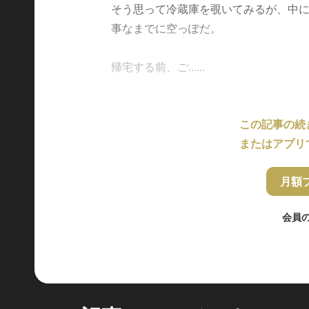
そう思って冷蔵庫を覗いてみるが、中
事なまでに空っぽだ。
帰宅する前、ご......
この記事の続
またはアプリ
月額
会員