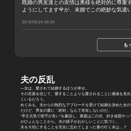
既婚の男友達との友情は奥様を絶対的に尊重
ようにしてます🌹が、未婚でこの絶妙な気遣
2019/09/24 06:34
もっ
夫の反乱
—女は、愛されて結婚するほうが幸せ。
その言葉を信じて、愛することよりも愛されることに価値を見出
くいるだろう。
めぐみも、夫からの熱烈なアプローチを受けて結婚を決めた女の
だけど、男女の愛に「絶対」なんて存在しないのだ。
“亭主元気で留守が良い”を豪語し、家庭は二の次、好き放題やっ
がひょんなことから、夫の様子がおかしいことに気づく。
夫を大切にすることを完全に忘れてしまった妻の行く末は…？