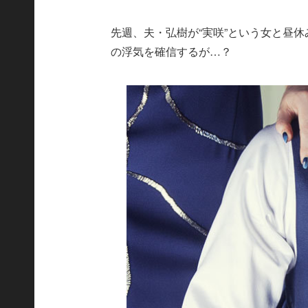
先週、夫・弘樹が“実咲”という女と昼
の浮気を確信するが…？