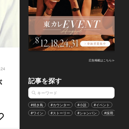
広告掲載はこちら≫
.24
記事を探す
が
#焼き鳥
#カウンター
#小説
#イベント
#港区
#ワイン
#ストーリー
#シャンパン
#採用
#恋