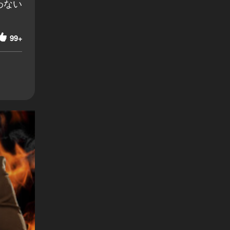
わない
99+