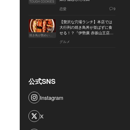
TOUGH COOKIES
恋愛
9
【贅沢な穴場ランチ】本店では
大行列の焼き鳥丼が並ばずに食
Vol.7
せる！？『伊勢廣 赤坂山王店』
焼き鳥が艶めいてきた
へ
グルメ
公式SNS
Instagram
X