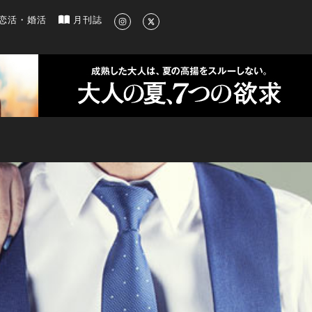
新のグルメ、洗練されたライフスタイル情報
恋活・婚活
月刊誌