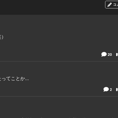
コ
笑）
20
てことか...
2