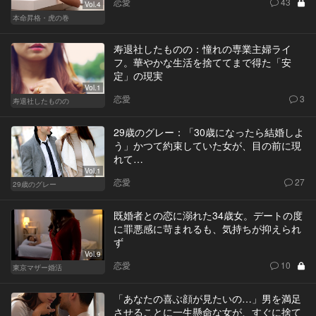
恋愛
43
Vol.4
本命昇格・虎の巻
寿退社したものの：憧れの専業主婦ライ
フ。華やかな生活を捨ててまで得た「安
定」の現実
Vol.1
恋愛
3
寿退社したものの
29歳のグレー：「30歳になったら結婚しよ
う」かつて約束していた女が、目の前に現
れて…
Vol.1
恋愛
27
29歳のグレー
既婚者との恋に溺れた34歳女。デートの度
に罪悪感に苛まれるも、気持ちが抑えられ
ず
Vol.9
恋愛
10
東京マザー婚活
「あなたの喜ぶ顔が見たいの…」男を満足
させることに一生懸命な女が、すぐに捨て