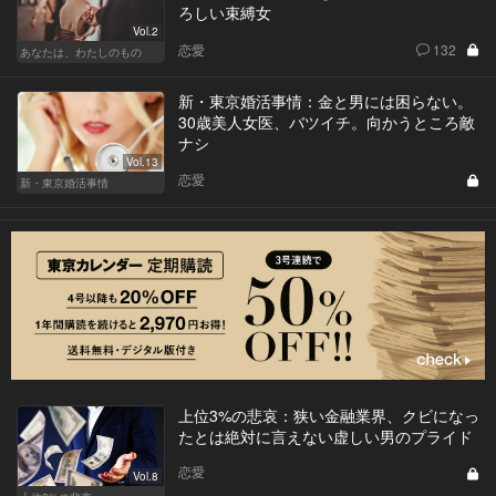
ろしい束縛女
Vol.2
恋愛
132
あなたは、わたしのもの
新・東京婚活事情：金と男には困らない。
30歳美人女医、バツイチ。向かうところ敵
ナシ
Vol.13
恋愛
新・東京婚活事情
上位3%の悲哀：狭い金融業界、クビになっ
たとは絶対に言えない虚しい男のプライド
恋愛
Vol.8