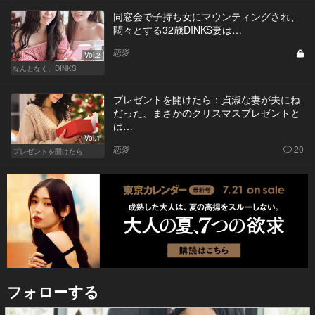
同窓会で子持ち女にマウンティングされ、
悶々とする32歳DINKS妻は…
恋愛
Vol.2
なんとなく、DINKS
プレゼントを開けたら：貞淑な妻が夫にね
だった、まさかのクリスマスプレゼントと
は…
Vol.1
恋愛
20
プレゼントを開けたら
フォローする