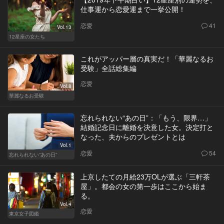
仕事運から恋愛運まで一挙公開！
恋愛
41
Vol.13
12星座の女たち
これがアッパー層の真実だ！「華麗なるお
受験」全話総集編
恋愛
Vol.8
華麗なるお受験
忘れられない“あの日”：「もう、限界…」
結婚記念日に離婚を決意した女。決定打と
なった、夫からのプレゼントとは
Vol.1
恋愛
54
忘れられない“あの日”
上京したての月給23万OLが選ぶ「三軒茶
屋」。都会の女の第一歩はここから始ま
る。
Vol.4
恋愛
東京女子図鑑