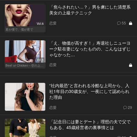
「焦らされたい…？」男を虜にした清楚系
美女の上級テクニック
恋愛
55
Vol.6
君が僕で、僕が君で
「え、物価が高すぎ！」寿退社しニューヨ
ーク駐在妻になったものの、こんなはずじ
ゃなかった…
Vol.6
恋愛
Beef or Chicken～空の上の恋愛模様～
“社内最恐”と言われる冷酷な上司から、入
社1年目の30歳女が、一夜にして認められ
た理由
恋愛
29
「記念日には妻とデート」理想の夫で父で
もある、45歳経営者の裏事情とは