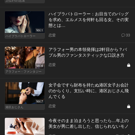
上位3%の悲哀
ハイブラパトローラー：お目当てのバッグ
を求め、エルメスを何軒も回る女。その実
態とは…
Vol.1
恋愛
33
ハイブラパトローラー
アラフォー男の本領発揮は2軒目から？バ
ブル男のファンタスティックな口説き方
恋愛
Vol.6
アラフォー・ファンタジー
女子会ですら財布を持たぬ港区女子お会計
のからくり。支払い時に、港区おじさん飛
んでくる
Vol.7
恋愛
港区おじさん
今夜そのまま泊まろうと思ったら…年上の
美女が男に差し出した、信じられないモノ