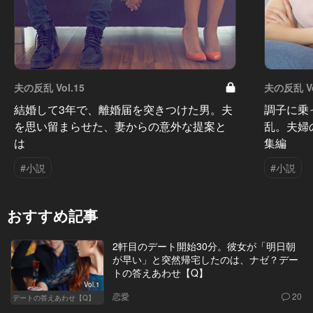
夫の反乱 Vol.15
夫の反乱 Vo
結婚して3年で、離婚届を突きつけた男。夫
調子に乗
を思い留まらせた、妻からの意外な提案と
乱。夫婦
は
集編
#小説
#小説
おすすめ記事
2軒目のデート開始30分。彼女が「明日朝
が早い」と突然帰宅したのは、ナゼ？デー
トの答えあわせ【Q】
Vol.1
恋愛
20
デートの答えあわせ【Q】