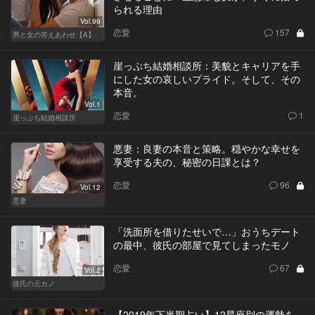
られる理由
Vol.99
恋愛
157
男と女の答えあわせ【A】
崖っぷち結婚相談所：美貌とキャリアを手
にした女の哀しいプライド。そして、その
本音。
Vol.1
恋愛
1
崖っぷち結婚相談所
悪妻：良妻の本音と策略。穏やかな幸せを
享受する夫の、秘密の日課とは？
恋愛
96
Vol.12
悪妻
「洗面所を借りたせいで…」おうちデート
の最中、彼氏の部屋で見てしまったモノ
恋愛
67
Vol.2
彼氏の元カノ
【2019年下半期占い】12星座別の運勢を、