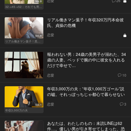
恋愛
26
Vol.8
32→45→52：それでも男は完成しない。
リアル働きマン葉子！年収320万円本命彼
氏、貞操の危機
恋愛
Vol.6
リアル働きマン葉子！黒革の編集手帳 written by 内埜さくら
報われない男：24歳の美男子が溺れた、34
歳の人妻。ベッドで腕の中に彼女を入れる
だけで幸せで…
恋愛
10
年収3,000万の夫：”年収1,000万ゴール”説
の嘘。それっぽっちじゃ都心で暮らせない
恋愛
3
Vol.1
年収3,000万の夫
あなたは、わたしのもの：未読LINEは62
件…。優しい男が引き寄せてしまった、恐