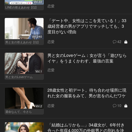
Vol.22
恋愛
LINEの答えあわせ【Q】
「デート中、女性はここを見ている！」33
歳経営者の男がアプリでマッチしても、3
度目がない理由
Vol.240
恋愛
42
男と女の答えあわせ【Q】
男と女のLoveゲーム：女が言う「遊びなら
イヤ」をうまくかわす、最強の言葉
恋愛
Vol.1
男と女のLoveゲーム
28歳女性と初デート。待ち合わせ場所に現
れた女の服装をみて、男が息をのんだワケ
恋愛
10
Vol.2
運命なんて、今さら
「結婚はムリかも…」34歳女が、6年付き
合った年収4,000万の外銀男との別れを決