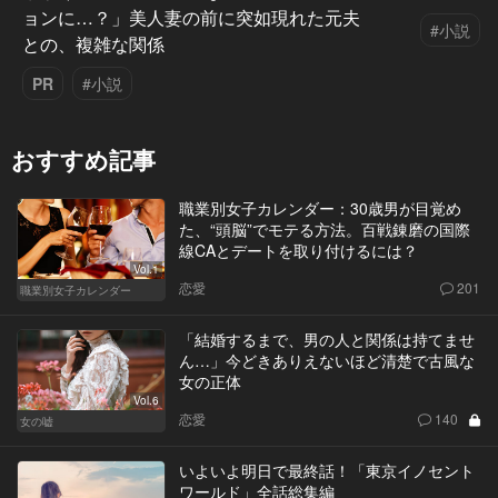
ョンに…？」美人妻の前に突如現れた元夫
#小説
との、複雑な関係
PR
#小説
おすすめ記事
職業別女子カレンダー：30歳男が目覚め
た、“頭脳”でモテる方法。百戦錬磨の国際
線CAとデートを取り付けるには？
Vol.1
恋愛
201
職業別女子カレンダー
「結婚するまで、男の人と関係は持てませ
ん…」今どきありえないほど清楚で古風な
女の正体
Vol.6
恋愛
140
女の嘘
いよいよ明日で最終話！「東京イノセント
ワールド」全話総集編