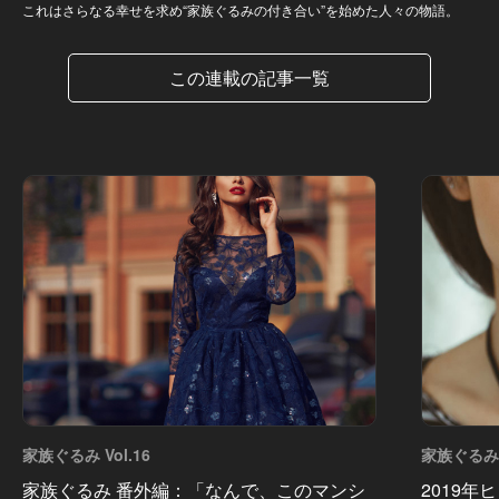
これはさらなる幸せを求め“家族ぐるみの付き合い”を始めた人々の物語。
この連載の記事一覧
家族ぐるみ Vol.16
家族ぐるみ V
家族ぐるみ 番外編：「なんで、このマンシ
2019