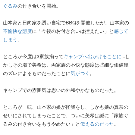
ぐるみ
の付き合いを開始。
山本家と日向家を誘い自宅でBBQを開催したが、山本家の
不愉快な態度
に「今後のお付き合いは控えたい」と
感じて
しまう
。
ところが今度は3家族揃って
キャンプへ出かけることに
...し
かしその場で美希は、両家族の不快な態度は些細な価値観
のズレによるものだったことに
気がつく
。
キャンプでの雰囲気は思いの外和やかなものだった。
ところが一転、山本家の娘が怪我をし、しかも娘の真奈の
せいにされてしまったことで、ついに美希は誠に「家族ぐ
るみの付き合いをもうやめたい」と
伝えるのだった
。