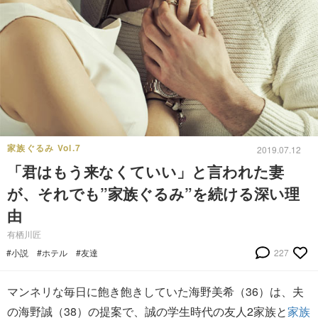
家族ぐるみ Vol.7
2019.07.12
「君はもう来なくていい」と言われた妻
が、それでも”家族ぐるみ”を続ける深い理
由
有栖川匠
#小説
#ホテル
#友達
227
マンネリな毎日に飽き飽きしていた海野美希（36）は、夫
の海野誠（38）の提案で、誠の学生時代の友人2家族と
家族