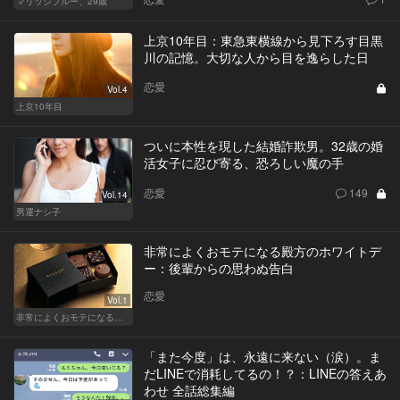
マリッジブルー、29歳
上京10年目：東急東横線から見下ろす目黒
川の記憶。大切な人から目を逸らした日
恋愛
Vol.4
上京10年目
ついに本性を現した結婚詐欺男。32歳の婚
活女子に忍び寄る、恐ろしい魔の手
恋愛
149
Vol.14
男運ナシ子
非常によくおモテになる殿方のホワイトデ
ー：後輩からの思わぬ告白
恋愛
Vol.1
非常によくおモテになる殿方のホワイトデー
「また今度」は、永遠に来ない（涙）。ま
だLINEで消耗してるの！？：LINEの答えあ
わせ 全話総集編