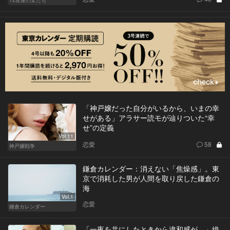
12星座の女たち
「神戸嬢だった自分がいるから、いまの幸
せがある」アラサー読モが辿りついた“幸
せ”の定義
Vol.11
恋愛
58
神戸嬢戦争
鎌倉カレンダー：消えない「焦燥感」。東
京で消耗した男が人間を取り戻した鎌倉の
海
Vol.1
恋愛
鎌倉カレンダー
「一夜を共にしたときから違和感が…」絶