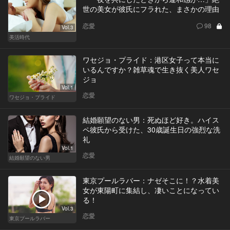
世の美女が彼氏にフラれた、まさかの理由
恋愛
98
Vol.3
美活時代
ワセジョ・プライド：港区女子って本当に
いるんですか？雑草魂で生き抜く美人ワセ
ジョ
Vol.1
恋愛
ワセジョ・プライド
結婚願望のない男：死ぬほど好き。ハイス
ペ彼氏から受けた、30歳誕生日の強烈な洗
礼
Vol.1
恋愛
結婚願望のない男
東京プールラバー：ナゼそこに！？水着美
女が東陽町に集結し、凄いことになってい
る！
Vol.3
恋愛
東京プールラバー