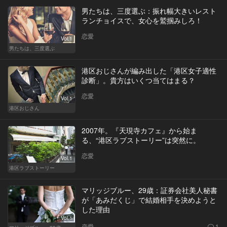
男たちは、三度選ぶ：振れ幅大きいレスト
ランチョイスで、女心を鷲掴みしろ！
恋愛
Vol.1
男たちは、三度選ぶ
港区おじさんが編み出した「港区女子適性
診断」。貴方はいくつ当てはまる？
恋愛
Vol.1
港区おじさん
2007年。『天現寺カフェ』から始ま
る、“港区ラブストーリー”は突然に。
恋愛
Vol.1
港区ラブストーリー
マリッジブルー、29歳：証券会社美人秘書
が「あみだくじ」で結婚相手を決めようと
した理由
Vol.1
恋愛
1