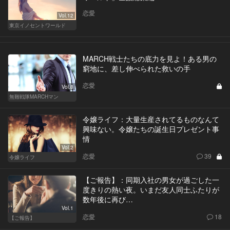
恋愛
Vol.12
東京イノセントワールド
MARCH戦士たちの底力を見よ！ある男の
窮地に、差し伸べられた救いの手
恋愛
Vol.8
無難戦隊MARCHマン
令嬢ライフ：大量生産されてるものなんて
興味ない。令嬢たちの誕生日プレゼント事
情
Vol.2
恋愛
39
令嬢ライフ
【ご報告】：同期入社の男女が過ごした一
度きりの熱い夜。いまだ友人同士ふたりが
数年後に再び…
Vol.1
恋愛
18
【ご報告】