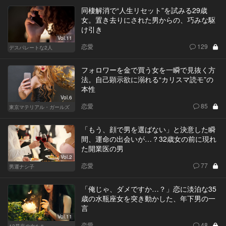
同棲解消で“人生リセット”を試みる29歳
女。置き去りにされた男からの、巧みな駆
け引き
Vol.11
恋愛
129
デスパレートな2人
フォロワーを金で買う女を一瞬で見抜く方
法。自己顕示欲に溺れる“カリスマ読モ”の
本性
Vol.6
恋愛
85
東京マテリアル・ガールズ
「もう、顔で男を選ばない」と決意した瞬
間、運命の出会いが…？32歳女の前に現れ
た開業医の男
Vol.2
恋愛
77
男運ナシ子
「俺じゃ、ダメですか…？」恋に淡泊な35
歳の水瓶座女を突き動かした、年下男の一
言
Vol.11
恋愛
48