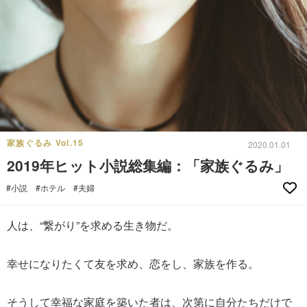
家族ぐるみ Vol.15
2020.01.01
2019年ヒット小説総集編：「家族ぐるみ」
#小説
#ホテル
#夫婦
人は、“繋がり”を求める生き物だ。
幸せになりたくて友を求め、恋をし、家族を作る。
そうして幸福な家庭を築いた者は、次第に自分たちだけで