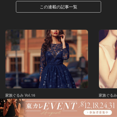
この連載の記事一覧
家族ぐるみ Vol.16
家族ぐるみ V
家族ぐるみ 番外編：「なんで、このマンシ
「私だっ
ョンに…？」美人妻の前に突如現れた元夫
在の場で
との、複雑な関係
音