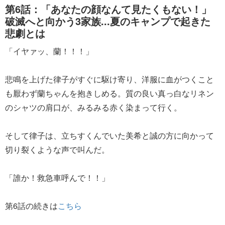
第6話：「あなたの顔なんて見たくもない！」
破滅へと向かう3家族...夏のキャンプで起きた
悲劇とは
「イヤァッ、蘭！！！」
悲鳴を上げた律子がすぐに駆け寄り、洋服に血がつくこと
も厭わず蘭ちゃんを抱きしめる。質の良い真っ白なリネン
のシャツの肩口が、みるみる赤く染まって行く。
そして律子は、立ちすくんでいた美希と誠の方に向かって
切り裂くような声で叫んだ。
「誰か！救急車呼んで！！」
第6話の続きは
こちら