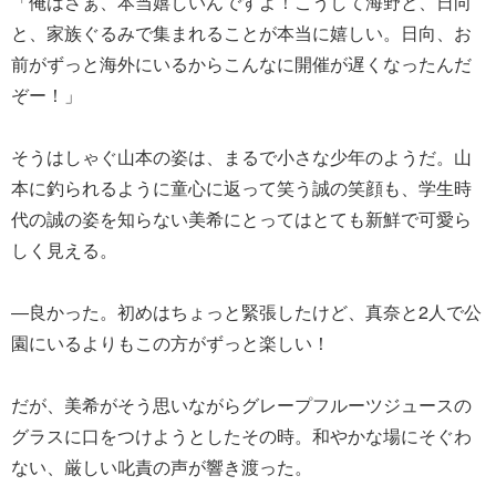
「俺はさぁ、本当嬉しいんですよ！こうして海野と、日向
と、家族ぐるみで集まれることが本当に嬉しい。日向、お
前がずっと海外にいるからこんなに開催が遅くなったんだ
ぞー！」
そうはしゃぐ山本の姿は、まるで小さな少年のようだ。山
本に釣られるように童心に返って笑う誠の笑顔も、学生時
代の誠の姿を知らない美希にとってはとても新鮮で可愛ら
しく見える。
―良かった。初めはちょっと緊張したけど、真奈と2人で公
園にいるよりもこの方がずっと楽しい！
だが、美希がそう思いながらグレープフルーツジュースの
グラスに口をつけようとしたその時。和やかな場にそぐわ
ない、厳しい叱責の声が響き渡った。