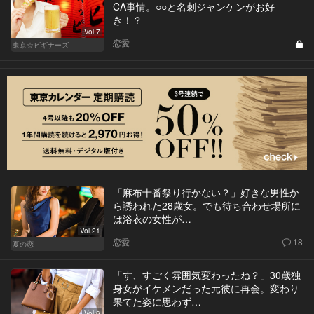
CA事情。○○と名刺ジャンケンがお好
き！？
Vol.7
恋愛
東京☆ビギナーズ
「麻布十番祭り行かない？」好きな男性か
ら誘われた28歳女。でも待ち合わせ場所に
は浴衣の女性が…
Vol.21
恋愛
18
夏の恋
「す、すごく雰囲気変わったね？」30歳独
身女がイケメンだった元彼に再会。変わり
果てた姿に思わず…
Vol.6