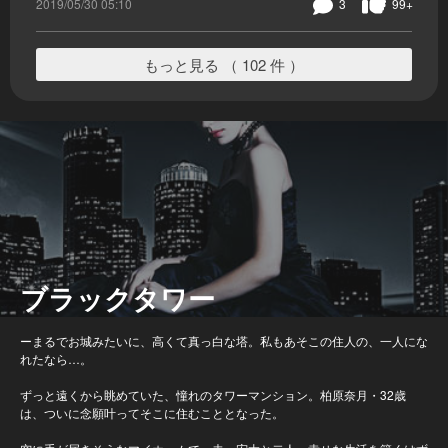
2019/05/30 05:10
3
99+
もっと見る （ 102 件 ）
ブラックタワー
ーまるでお城みたいに、高くて真っ白な塔。私もあそこの住人の、一人にな
れたなら…。
ずっと遠くから眺めていた、憧れのタワーマンション。柏原奈月・32歳
は、ついに念願叶ってそこに住むこととなった。