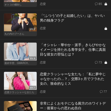
恋愛
85
オトコの棚卸し
「“ふつう”の子と結婚したい」は、ヤバい
男の独身フラグ
恋愛
Vol.2
丸の内のプーさん
「オシャレ・華やか・派手」きらびやかな
イメージを持たれる青学女子。仕事に真面
目な彼女の苦悩とは？
Vol.8
恋愛
73
最終学歴、GMARCH。
恋愛クラッシャーな女たち：「私に夢中じ
ゃなかったの…？」交際3ヶ月でフラれた
女の、致命的なミス
Vol.1
恋愛
77
恋愛クラッシャーな女たち
非常によくおモテになる殿方のホワイトデ
ー：後輩からの思わぬ告白