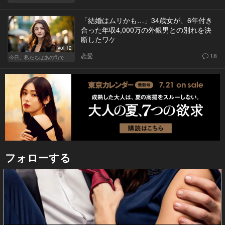
「結婚はムリかも…」34歳女が、6年付き
合った年収4,000万の外銀男との別れを決
断したワケ
Vol.12
恋愛
18
今日、私たちはあの街で
フォローする