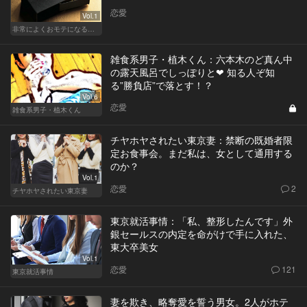
恋愛
Vol.1
非常によくおモテになる殿方のホワイトデー
雑食系男子・植木くん：六本木のど真ん中
の露天風呂でしっぽりと❤︎ 知る人ぞ知
る”勝負店”で落とす！？
Vol.6
恋愛
雑食系男子・植木くん
チヤホヤされたい東京妻：禁断の既婚者限
定お食事会。まだ私は、女として通用する
のか？
Vol.1
恋愛
2
チヤホヤされたい東京妻
東京就活事情：「私、整形したんです」外
銀セールスの内定を命がけで手に入れた、
東大卒美女
Vol.1
恋愛
121
東京就活事情
妻を欺き、略奪愛を誓う男女。2人がホテ