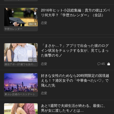
2016年ヒット小説総集編：貴方の彼はズバ
リ何大卒？『学歴カレンダー』（全話）
恋愛
Vol.18
学歴カレンダー
「まさか…？」アプリで出会った彼のログ
イン状況をチェックする女が、見てしまっ
た衝撃のモノ
Vol.10
恋愛
45
婚活アポ～27歳ワセ女の場合～
好きな女性のためなら20時間限定の国境越
えも！？港区女子の「中華食べたい♡」で
飛んだ先
Vol.1
恋愛
東カレ読者のベストデート
あと1週間で夫婦生活が終わる。最後に、
男が女に渡したモノとは…