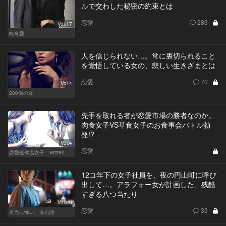
ルで交わした秘密の約束とは
恋愛
283
Vol.17
略奪愛
人を信じられない…。常に裏切られること
を覚悟している女の、悲しい生きざまとは
恋愛
70
Vol.4
200億の女
先手を取れる者が恋愛市場の勝者なのか。
肉食女子VS草食女子のお食事会バトル勃
発!?
Vol.4
恋愛
恋愛低体温女子 written by 内埜さくら
12コ年下の女子社員を、夜の円山町に呼び
出して…。アラフォー女が計画した、残酷
すぎる八つ当たり
Vol.20
恋愛
33
本当に怖い、女の話