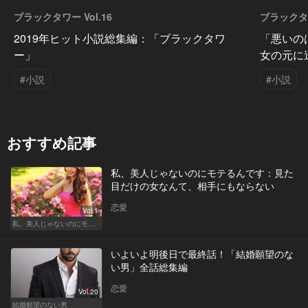
ブラックタワー Vol.16
ブラックタワ
2019年ヒット小説総集編：「ブラックタワ
「悪いの
ー」
女の元に
#小説
#小説
おすすめ記事
私、美人じゃないのにモテるんです：見た
目だけの女なんて、相手にもならない
恋愛
Vol.1
私、美人じゃないのにモテるんです。
いよいよ明後日で最終話！「結婚願望のな
い男」全話総集編
恋愛
Vol.20
結婚願望のない男