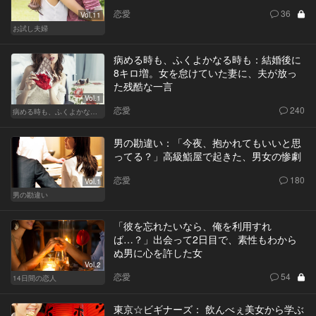
恋愛
36
Vol.11
お試し夫婦
病める時も、ふくよかなる時も：結婚後に
8キロ増。女を怠けていた妻に、夫が放っ
た残酷な一言
Vol.1
恋愛
240
病める時も、ふくよかなる時も
男の勘違い：「今夜、抱かれてもいいと思
ってる？」高級鮨屋で起きた、男女の惨劇
恋愛
180
Vol.1
男の勘違い
「彼を忘れたいなら、俺を利用すれ
ば…？」出会って2日目で、素性もわから
ぬ男に心を許した女
Vol.2
恋愛
54
14日間の恋人
東京☆ビギナーズ： 飲んべぇ美女から学ぶ