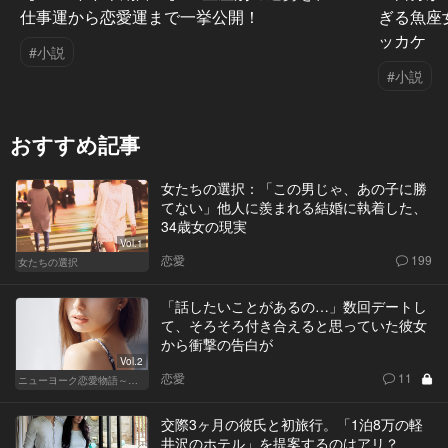
仕事運から恋愛運まで一挙公開！
ぎる魚座
ッカケ
#小説
#小説
おすすめ記事
女たちの選択：「この男じゃ、あの子に勝
てない」他人に羨まれる結婚に執着した、
34歳女の現実
Vol.1
恋愛
199
女たちの選択
「話したいことがあるの…」数回デートし
て、そろそろ付き合えると思っていた彼女
から衝撃の告白が
Vol.2
恋愛
11
ニューヨーク恋愛物語～商社マン遥斗の場合～
交際3ヶ月の彼氏と初旅行。「1泊8万の軽
井沢のホテル」を提案するのはアリ？