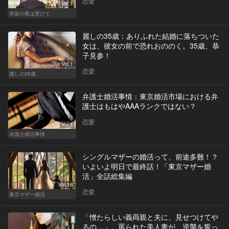
恋愛
Vol.1
赤坂の夜は更けて
麗しの35歳：ありふれた結婚に落ちついた
女は、彼女の前で恐れおののく。35歳、恭
子見参！
Vol.1
恋愛
麗しの35歳
弁護士婚活事情：東京婚活市場における弁
護士はもはやAAAランクではない？
恋愛
Vol.1
弁護士婚活事情
シングルマザーの婚活って、前途多難！？
いよいよ明日で最終話！「東京マザー婚
活」全話総集編
Vol.16
恋愛
東京マザー婚活
「憎たらしい義両親と夫に、見せつけてや
るの…」。罵られた美人妻が、逆襲を誓っ