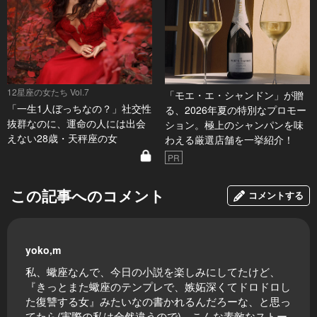
12星座の女たち Vol.7
「モエ・エ・シャンドン」が贈
「一生1人ぼっちなの？」社交性
る、2026年夏の特別なプロモー
抜群なのに、運命の人には出会
ション。極上のシャンパンを味
えない28歳・天秤座の女
わえる厳選店舗を一挙紹介！
PR
この記事へのコメント
コメントする
yoko,m
私、蠍座なんで、今日の小説を楽しみにしてたけど、
『きっとまた蠍座のテンプレで、嫉妬深くてドロドロし
た復讐する女』みたいなの書かれるんだろーな、と思っ
てたら(実際の私は全然違うので)、こんな素敵なストー