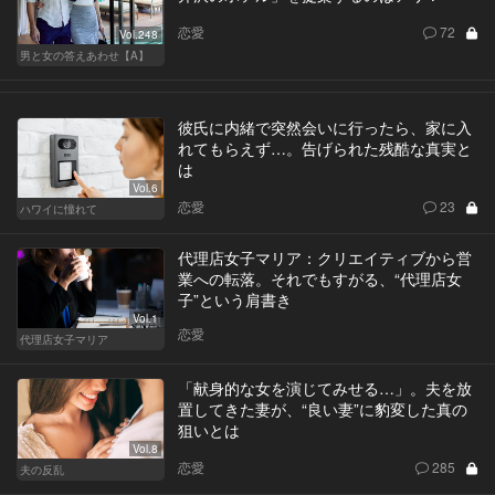
恋愛
72
Vol.248
男と女の答えあわせ【A】
彼氏に内緒で突然会いに行ったら、家に入
れてもらえず…。告げられた残酷な真実と
は
Vol.6
恋愛
23
ハワイに憧れて
代理店女子マリア：クリエイティブから営
業への転落。それでもすがる、“代理店女
子”という肩書き
Vol.1
恋愛
代理店女子マリア
「献身的な女を演じてみせる…」。夫を放
置してきた妻が、“良い妻”に豹変した真の
狙いとは
Vol.8
恋愛
285
夫の反乱