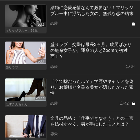
結婚に恋愛感情なんて必要ない！マリッジ
ブルー中に浮気した女の、無残な恋の結末
恋愛
Vol.6
マリッジブルー、29歳
盛りラブ：交際は最長3ヶ月。破局ばかり
の短命女子が、運命の人とZoomで初対
面！？
Vol.1
恋愛
64
盛りラブ
「全て嘘だった…？」学歴やキャリアを偽
り、お嬢様と名乗る美女が隠したかった素
性
Vol.10
恋愛
42
黒ずきんちゃん
文具の品格：「仕事できなそう」との一言
を払拭すべく、男が手にしたモノとは？
恋愛
Vol.1