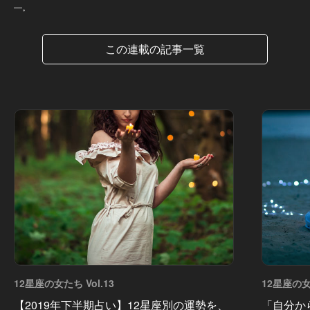
—。
この連載の記事一覧
12星座の女たち Vol.13
12星座の女た
【2019年下半期占い】12星座別の運勢を、
「自分か