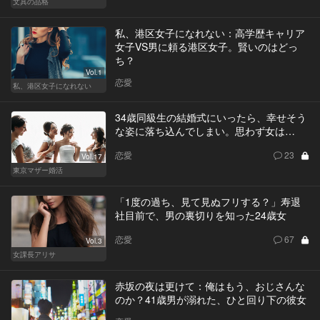
文具の品格
私、港区女子になれない：高学歴キャリア
女子VS男に頼る港区女子。賢いのはどっ
ち？
Vol.1
恋愛
私、港区女子になれない
34歳同級生の結婚式にいったら、幸せそう
な姿に落ち込んでしまい。思わず女は…
恋愛
23
Vol.17
東京マザー婚活
「1度の過ち、見て見ぬフリする？」寿退
社目前で、男の裏切りを知った24歳女
恋愛
67
Vol.3
女課長アリサ
赤坂の夜は更けて：俺はもう、おじさんな
のか？41歳男が溺れた、ひと回り下の彼女