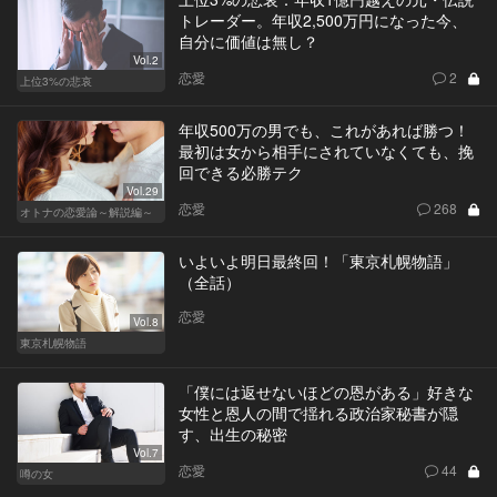
トレーダー。年収2,500万円になった今、
自分に価値は無し？
Vol.2
恋愛
2
上位3%の悲哀
年収500万の男でも、これがあれば勝つ！
最初は女から相手にされていなくても、挽
回できる必勝テク
Vol.29
恋愛
268
オトナの恋愛論～解説編～
いよいよ明日最終回！「東京札幌物語」
（全話）
恋愛
Vol.8
東京札幌物語
「僕には返せないほどの恩がある」好きな
女性と恩人の間で揺れる政治家秘書が隠
す、出生の秘密
Vol.7
恋愛
44
噂の女