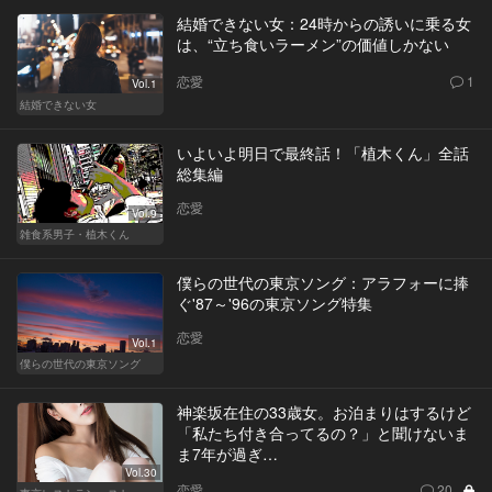
結婚できない女：24時からの誘いに乗る女
は、“立ち食いラーメン”の価値しかない
恋愛
1
Vol.1
結婚できない女
いよいよ明日で最終話！「植木くん」全話
総集編
恋愛
Vol.9
雑食系男子・植木くん
僕らの世代の東京ソング：アラフォーに捧
ぐ'87～'96の東京ソング特集
恋愛
Vol.1
僕らの世代の東京ソング
神楽坂在住の33歳女。お泊まりはするけど
「私たち付き合ってるの？」と聞けないま
ま7年が過ぎ…
Vol.30
恋愛
20