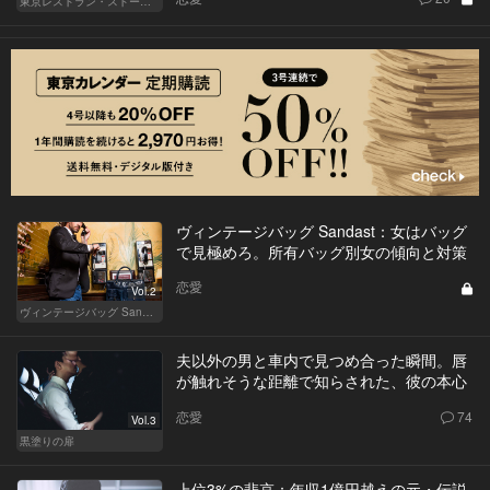
東京レストラン・ストーリー
ヴィンテージバッグ Sandast：女はバッグ
で見極めろ。所有バッグ別女の傾向と対策
恋愛
Vol.2
ヴィンテージバッグ Sandast
夫以外の男と車内で見つめ合った瞬間。唇
が触れそうな距離で知らされた、彼の本心
恋愛
74
Vol.3
黒塗りの扉
上位3%の悲哀：年収1億円越えの元・伝説