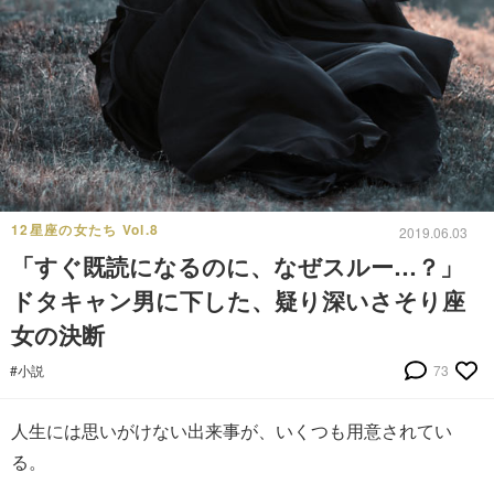
12星座の女たち Vol.8
2019.06.03
「すぐ既読になるのに、なぜスルー…？」
ドタキャン男に下した、疑り深いさそり座
女の決断
#小説
73
人生には思いがけない出来事が、いくつも用意されてい
る。