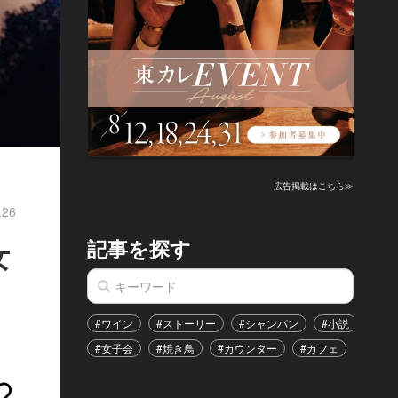
広告掲載はこちら≫
.26
記事を探す
女
#ワイン
#ストーリー
#シャンパン
#小説
#家
#女子会
#焼き鳥
#カウンター
#カフェ
#イベ