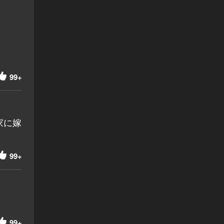
99+
家に嫁
99+
99+