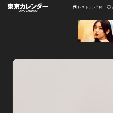
東京カレンダー | 最
レストラン予約