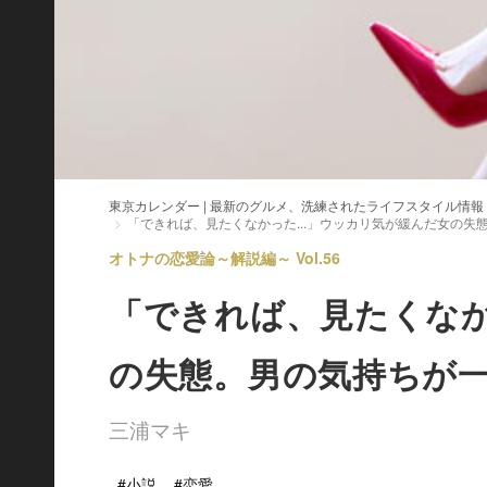
東京カレンダー | 最新のグルメ、洗練されたライフスタイル情報
「できれば、見たくなかった...」ウッカリ気が緩んだ女の
オトナの恋愛論～解説編～ Vol.56
「できれば、見たくなか
の失態。男の気持ちが
三浦マキ
#小説
#恋愛