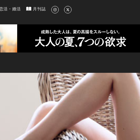
新のグルメ、洗練されたライフスタイル情報
恋活・婚活
月刊誌