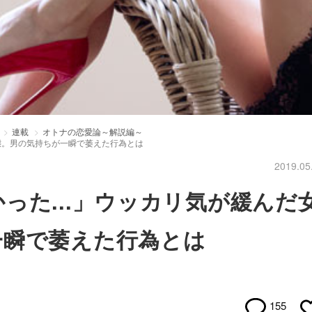
連載
オトナの恋愛論～解説編～
失態。男の気持ちが一瞬で萎えた行為とは
2019.05
った...」ウッカリ気が緩んだ
一瞬で萎えた行為とは
155