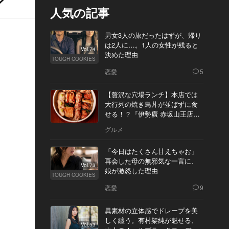
人気の記事
男女3人の旅だったはずが、帰り
は2人に…。1人の女性が残ると
Vol.74
決めた理由
TOUGH COOKIES
恋愛
5
【贅沢な穴場ランチ】本店では
大行列の焼き鳥丼が並ばずに食
せる！？『伊勢廣 赤坂山王店』
へ
グルメ
「今日はたくさん甘えちゃお」
再会した母の無邪気な一言に、
Vol.73
娘が激怒した理由
TOUGH COOKIES
恋愛
9
異素材の立体感でドレープを美
しく纏う。有村架純が魅せる、
Vol.53