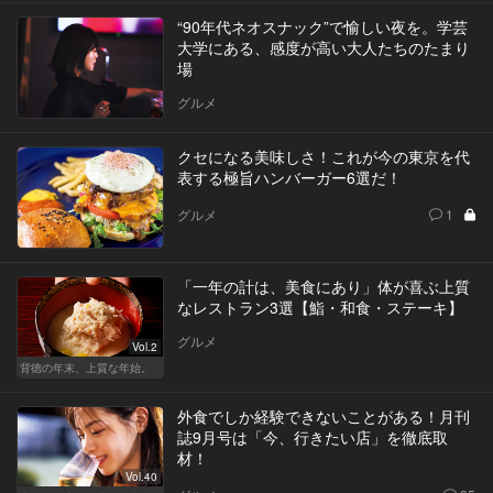
“90年代ネオスナック”で愉しい夜を。学芸
大学にある、感度が高い大人たちのたまり
場
グルメ
クセになる美味しさ！これが今の東京を代
表する極旨ハンバーガー6選だ！
グルメ
1
「一年の計は、美食にあり」体が喜ぶ上質
なレストラン3選【鮨・和食・ステーキ】
グルメ
Vol.2
背徳の年末、上質な年始。
外食でしか経験できないことがある！月刊
誌9月号は「今、行きたい店」を徹底取
材！
Vol.40