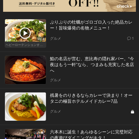
ぷりぷりの牡蠣がゴロゴロ入った絶品カレ
ー！旨味爆発の名物メニュー！
グルメ
1
Vol.3
ヘビーローテンションするカレー
鮨の名店が営む、恵比寿の隠れ家バー。“今
夜はもう一軒”なら、つまみも充実した名店
へ
グルメ
残暑をのりきるならカレーで決まり！オー
タニの極旨ホテルメイドカレー7品
グルメ
六本木に誕生！あらゆるシーンに完璧対応
の夜遊びダイニングがキタ！