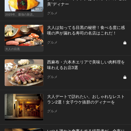
美”ディナー
Vol.7
グルメ
2025年、最強の新店。
大人は知ってる目黒の秘密！食べる度に感
嘆の声が漏れる寿司の名店はこれだ！
グルメ
Vol.6
大人の目黒
西麻布・六本木エリアで美味しい肉料理を
味わえるお店3選
グルメ
大人デートで訪れたい、おしゃれなレスト
ラン2選！女子ウケ抜群のディナーを
グルメ
いつも誰かと食事をする経営者が、金夜に