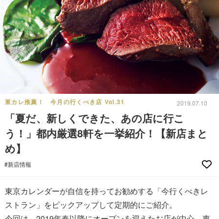
東カレ推薦！ 今月の行くべき店 Vol.31
2019.07.10
「夏だ、新しくできた、あの店に行こ
う！」都内厳選8軒を一挙紹介！【新店まと
め】
#新店情報
東京カレンダーが自信を持ってお勧めする「今行くべきレ
ストラン」をピックアップして定期的にご紹介。
今回は、2019年春以降にオープンを迎えたお店が中心。東