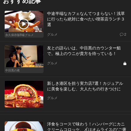
おすすめ記事
中途半端なカフェなんてつまらない！浅草
に行ったら絶対に食べたい喫茶店ランチ３
選
Vol.2
グルメ
2
永久保存版B級グルメ
友との語らいは、中目黒のカウンター鮨
で。極上のウニが貴方を待っている！
グルメ
Vol.1
中目黒の夜
新しき港区を担う実力店7選！カジュアル
に美食を楽しむ、大人たちの行きつけに
グルメ
洋食をコースで味わう！ハンバーグにカニ
クリームコロッケ、〆はオムライスの“ご褒