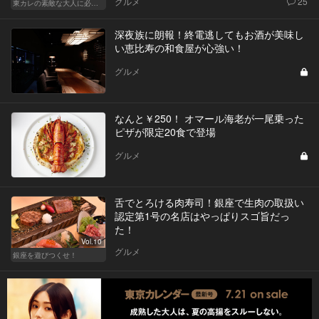
グルメ
25
東カレの素敵な大人に必要なこと
深夜族に朗報！終電逃してもお酒が美味し
い恵比寿の和食屋が心強い！
グルメ
なんと￥250！ オマール海老が一尾乗った
ピザが限定20食で登場
グルメ
舌でとろける肉寿司！銀座で生肉の取扱い
認定第1号の名店はやっぱりスゴ旨だっ
た！
Vol.10
グルメ
銀座を遊びつくせ！