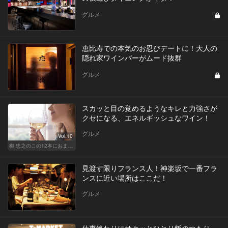
グルメ
恵比寿での本気のお忍びデートに！大人の
隠れ家ワインバーがムード抜群
グルメ
スカッと目の覚めるようなキレと力強さが
クセになる、エネルギッシュなワイン！
グルメ
Vol.10
柳 忠之のこの12本におまかせ
見渡す限りフランス人！神楽坂で一番フラ
ンスに近い場所はここだ！
グルメ