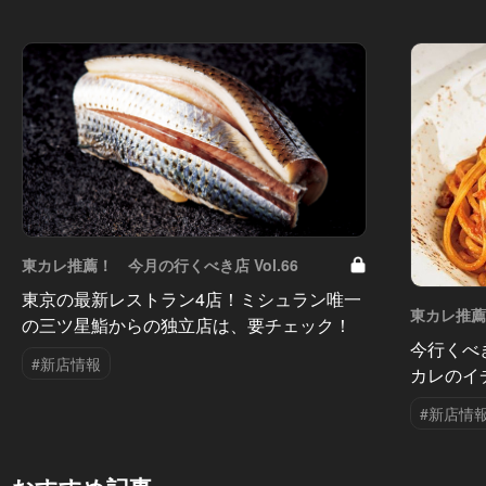
東カレ推薦！ 今月の行くべき店 Vol.66
東京の最新レストラン4店！ミシュラン唯一
東カレ推薦！
の三ツ星鮨からの独立店は、要チェック！
今行くべ
#新店情報
カレのイ
#新店情